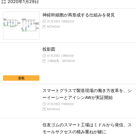
2020年1月29日
神経幹細胞が再形成する仕組みを発見
01月29日 15時00分
MONOist
投影図
01月29日 13時00分
小林由美，MONOist
連載
スマートグラスで製造現場の働き方改革を、シ
ーイーシーとアイシンAWが実証開始
01月29日 11時00分
MONOist
住友ゴムのスマート工場はミドルから発信、ス
モールサクセスの積み重ねが鍵に