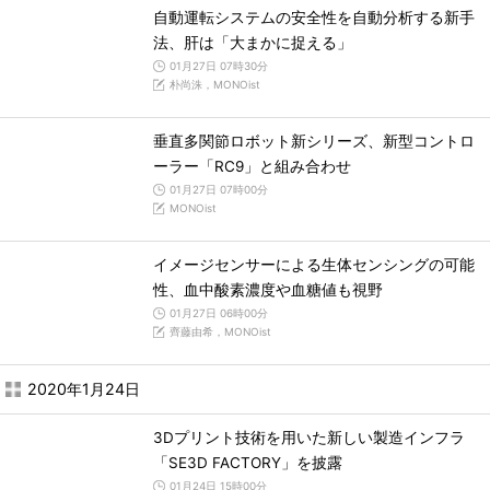
自動運転システムの安全性を自動分析する新手
法、肝は「大まかに捉える」
01月27日 07時30分
朴尚洙，MONOist
垂直多関節ロボット新シリーズ、新型コントロ
ーラー「RC9」と組み合わせ
01月27日 07時00分
MONOist
イメージセンサーによる生体センシングの可能
性、血中酸素濃度や血糖値も視野
01月27日 06時00分
齊藤由希，MONOist
2020年1月24日
3Dプリント技術を用いた新しい製造インフラ
「SE3D FACTORY」を披露
01月24日 15時00分