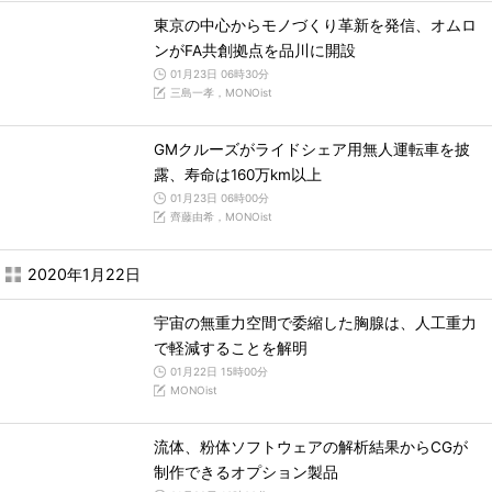
東京の中心からモノづくり革新を発信、オムロ
ンがFA共創拠点を品川に開設
01月23日 06時30分
三島一孝，MONOist
GMクルーズがライドシェア用無人運転車を披
露、寿命は160万km以上
01月23日 06時00分
齊藤由希，MONOist
2020年1月22日
宇宙の無重力空間で委縮した胸腺は、人工重力
で軽減することを解明
01月22日 15時00分
MONOist
流体、粉体ソフトウェアの解析結果からCGが
制作できるオプション製品