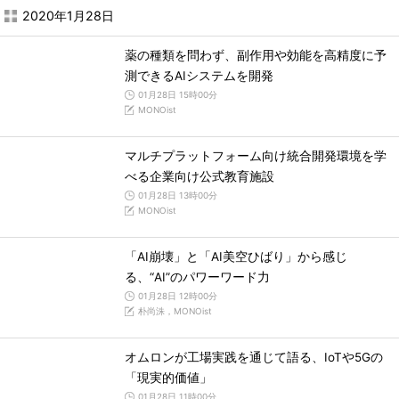
2020年1月28日
薬の種類を問わず、副作用や効能を高精度に予
測できるAIシステムを開発
01月28日 15時00分
MONOist
マルチプラットフォーム向け統合開発環境を学
べる企業向け公式教育施設
01月28日 13時00分
MONOist
「AI崩壊」と「AI美空ひばり」から感じ
る、“AI”のパワーワード力
01月28日 12時00分
朴尚洙，MONOist
オムロンが工場実践を通じて語る、IoTや5Gの
「現実的価値」
01月28日 11時00分