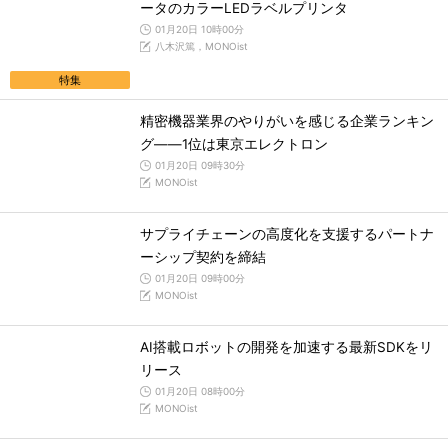
ータのカラーLEDラベルプリンタ
01月20日 10時00分
八木沢篤，MONOist
特集
精密機器業界のやりがいを感じる企業ランキン
グ――1位は東京エレクトロン
01月20日 09時30分
MONOist
サプライチェーンの高度化を支援するパートナ
ーシップ契約を締結
01月20日 09時00分
MONOist
AI搭載ロボットの開発を加速する最新SDKをリ
リース
01月20日 08時00分
MONOist