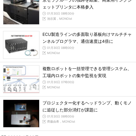
京セラグループの強みを結集、商業用インクジ
ェットプリンタに本格参入
01月30日 08時30分
池谷翼，MONOist
ECU製造ラインの多面取り基板向けマルチチャ
ンネルプログラマ、通信速度は4倍に
01月30日 08時00分
MONOist
複数ロボットを一括管理できる管理システム、
工場内ロボットの集中監視を実現
01月30日 07時00分
MONOist
プロジェクター化するヘッドランプ、動くモノ
に追従した部分消灯が課題に
01月30日 06時00分
齊藤由希，MONOist