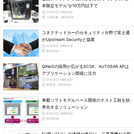
本限定モデル”が10万円以下で
01月31日 10時00分
八木沢篤，MONOist
コネクテッドカーのセキュリティ分野で富士通
がUpstream Securityと協業
01月31日 09時00分
MONOist
QINeSの採用が広がるSCSK、AUTOSAR APは
アプリケーション開発に注力
01月31日 08時30分
朴尚洙，MONOist
車載ソフトモデルベース開発のテスト工程を効
率化するソリューション
01月31日 08時00分
MONOist