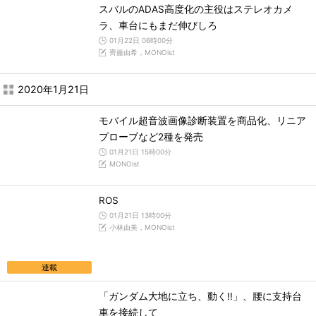
スバルのADAS高度化の主役はステレオカメ
ラ、車台にもまだ伸びしろ
01月22日 06時00分
齊藤由希，MONOist
2020年1月21日
モバイル超音波画像診断装置を商品化、リニア
プローブなど2種を発売
01月21日 15時00分
MONOist
ROS
01月21日 13時00分
小林由美，MONOist
連載
「ガンダム大地に立ち、動く!!」、腰に支持台
車を接続して