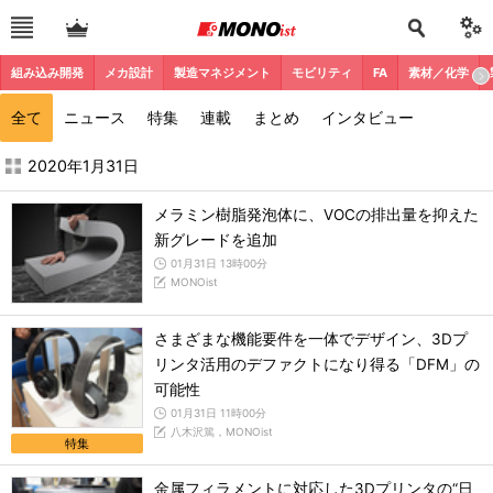
組み込み開発
メカ設計
製造マネジメント
モビリティ
FA
素材／化学
全て
ニュース
特集
連載
まとめ
インタビュー
2020年1月の記事一覧 - MONOist
2020年1月31日
メラミン樹脂発泡体に、VOCの排出量を抑えた
新グレードを追加
01月31日 13時00分
MONOist
さまざまな機能要件を一体でデザイン、3Dプ
リンタ活用のデファクトになり得る「DFM」の
可能性
01月31日 11時00分
八木沢篤，MONOist
特集
金属フィラメントに対応した3Dプリンタの“日