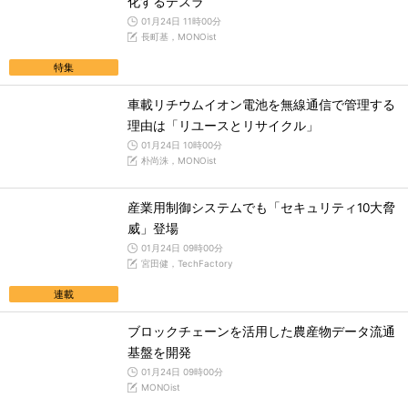
化するテスラ
01月24日 11時00分
長町基，MONOist
特集
車載リチウムイオン電池を無線通信で管理する
理由は「リユースとリサイクル」
01月24日 10時00分
朴尚洙，MONOist
産業用制御システムでも「セキュリティ10大脅
威」登場
01月24日 09時00分
宮田健，TechFactory
連載
ブロックチェーンを活用した農産物データ流通
基盤を開発
01月24日 09時00分
MONOist