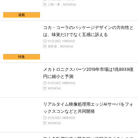
三島一孝，MONOist
連載
コカ・コーラのパッケージデザインの方向性と
は、味覚だけでなく五感に訴える
01月28日 10時00分
長町基，MONOist
特集
メカトロニクスパーツ2019年市場は1兆8939億
円に縮小と予測
01月28日 09時00分
MONOist
リアルタイム映像処理用エッジAIサーバをフォ
ックスコンなどと共同開発
01月28日 08時00分
MONOist