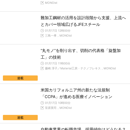
MONOist
難加工鋼材の活用を設計段階から支援、上流へ
とカバー領域広げるJFEスチール
01月17日 12時00分
三島一孝，MONOist
“丸モノ”を削り出す、切削の代表格「旋盤加
工」の技術
01月17日 11時00分
藤崎 淳子／Material工房・テクノフレキス，MONOist
連載
米国カリフォルニア州の新たな法規制
「CCPA」が進める医療イノベーション
01月17日 10時00分
笹原英司，MONOist
連載
自動車業界の転職市場、採用傾向はどうなる？