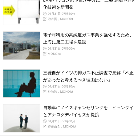
EV用パワコンの体積が半分に、三菱電機が小型
化技術を新開発
01月31日 07時30分
池谷翼，MONOist
電子材料用の高純度ガス事業を強化するため、
上海に第二工場を建設
01月31日 07時00分
MONOist
三菱自がドイツの排ガス不正調査で見解「不正
があったと考えるべき理由はない」
01月31日 06時30分
朴尚洙，MONOist
自動車にノイズキャンセリングを、ヒュンダイ
とアナログデバイセズが提携
01月31日 06時00分
齊藤由希，MONOist