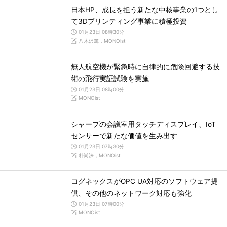
日本HP、成長を担う新たな中核事業の1つとし
て3Dプリンティング事業に積極投資
01月23日 08時30分
八木沢篤，MONOist
無人航空機が緊急時に自律的に危険回避する技
術の飛行実証試験を実施
01月23日 08時00分
MONOist
シャープの会議室用タッチディスプレイ、IoT
センサーで新たな価値を生み出す
01月23日 07時30分
朴尚洙，MONOist
コグネックスがOPC UA対応のソフトウェア提
供、その他のネットワーク対応も強化
01月23日 07時00分
MONOist