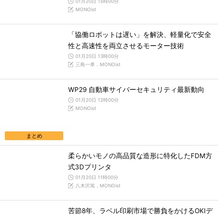
01月20日 15時00分
MONOist
「協働ロボットは遅い」を解決、軽量化で安全
性と高速性を両立させるモーター技術
01月20日 13時00分
三島一孝，MONOist
WP29 自動車サイバーセキュリティ最新動向
01月20日 12時00分
MONOist
まとめ
柔らかいモノの高品質な造形に特化したFDM方
式3Dプリンタ
01月20日 11時00分
八木沢篤，MONOist
苦節8年、ラベル印刷市場で勝負をかけるOKIデ