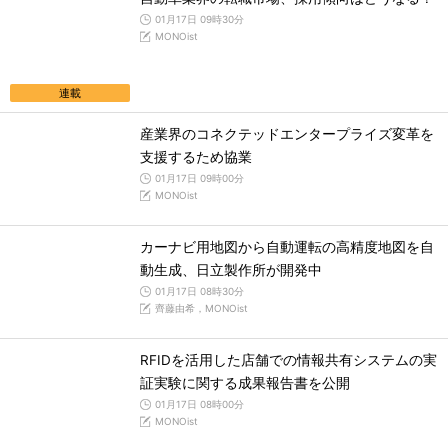
01月17日 09時30分
MONOist
連載
産業界のコネクテッドエンタープライズ変革を
支援するため協業
01月17日 09時00分
MONOist
カーナビ用地図から自動運転の高精度地図を自
動生成、日立製作所が開発中
01月17日 08時30分
齊藤由希，MONOist
RFIDを活用した店舗での情報共有システムの実
証実験に関する成果報告書を公開
01月17日 08時00分
MONOist