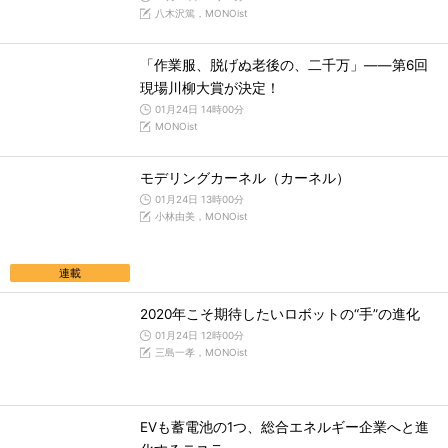
八木沢篤，MONOist
「作業服、脱げぬ老後の、二千万」――第6回
現場川柳大賞が決定！
01月24日 14時00分
MONOist
モデリングカーネル（カーネル）
01月24日 13時00分
小林由美，MONOist
連載
2020年こそ期待したいロボットの“手”の進化
01月24日 12時00分
三島一孝，MONOist
EVも蓄電池の1つ、総合エネルギー企業へと進