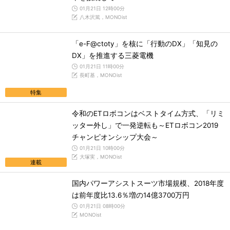
01月21日 12時00分
八木沢篤，MONOist
「e-F@ctoty」を核に「行動のDX」「知見の
DX」を推進する三菱電機
01月21日 11時00分
長町基，MONOist
特集
令和のETロボコンはベストタイム方式、「リミ
ッター外し」で一発逆転も～ETロボコン2019
チャンピオンシップ大会～
01月21日 10時00分
大塚実，MONOist
連載
国内パワーアシストスーツ市場規模、2018年度
は前年度比13.6％増の14億3700万円
01月21日 08時00分
MONOist