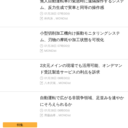
無人自動運転車の緊急時に遠隔操作するシステ
ム、反力生成で実車と同等の操作感
01月28日 07時30分
朴尚洙，MONOist
小型切削加工機向け振動モニタリングシステ
ム、刃物の摩耗や加工状態を可視化
01月28日 07時00分
MONOist
2次元メインの現場でも活用可能、オンデマン
ド受託製造サービスの利点を訴求
01月28日 06時30分
八木沢篤，MONOist
自動運転で広がる非競争領域、足並みを速やか
にそろえられるか
01月28日 06時00分
齊藤由希，MONOist
特集