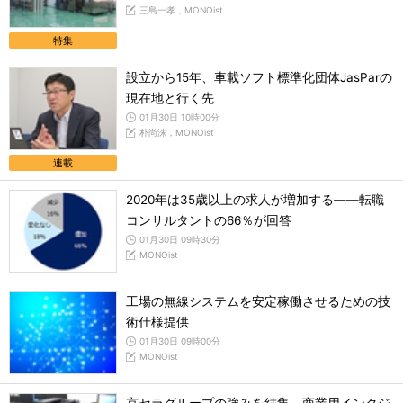
三島一孝，MONOist
特集
設立から15年、車載ソフト標準化団体JasParの
現在地と行く先
01月30日 10時00分
朴尚洙，MONOist
連載
2020年は35歳以上の求人が増加する――転職
コンサルタントの66％が回答
01月30日 09時30分
MONOist
工場の無線システムを安定稼働させるための技
術仕様提供
01月30日 09時00分
MONOist