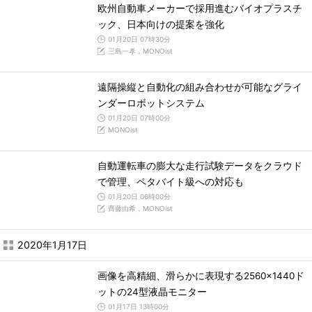
欧州自動車メーカーで採用進むバイオプラスチ
ック、日本向けの提案を強化
01月20日 07時30分
三島一孝，MONOist
遠隔操縦と自動化の組み合わせが可能なグライ
ンダーロボットシステム
01月20日 07時00分
MONOist
自動運転車の膨大な走行試験データをクラウド
で管理、ペタバイト級への対応も
01月20日 06時00分
齊藤由希，MONOist
2020年1月17日
画像を高精細、滑らかに表現する2560×1440ド
ットの24型液晶モニター
01月17日 13時00分