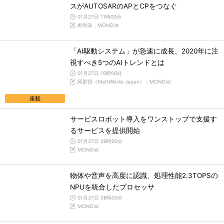
スがAUTOSARのAPとCPをつなぐ
01月27日 11時00分
朴尚洙，MONOist
「AI駆動システム」が急速に成長、2020年に注
視すべき5つのAIトレンドとは
01月27日 10時00分
阿部悟（MathWorks Japan），MONOist
連載
サービスロボット導入をワンストップで支援す
るサービスを提供開始
01月27日 09時00分
MONOist
物体や音声を高度に認識、処理性能2.3TOPSの
NPUを統合したプロセッサ
01月27日 08時00分
MONOist