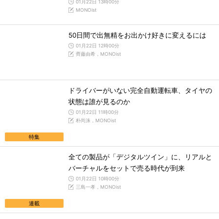
01月22日 13時00分
MONOist
50日間で出無精をお出かけ好きに変えるには
01月22日 12時00分
齊藤由希，MONOist
ドライバーがいない完全自動運転車、タイヤの
状態は誰が見るのか
01月22日 11時00分
朴尚洙，MONOist
特集
全ての製品が「デジタルツイン」に、リアルと
バーチャルをセットで売る時代が到来
01月22日 10時00分
三島一孝，MONOist
連載