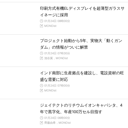
印刷方式有機ELディスプレイを超薄型ガラスサ
イネージに採用
01月24日 08時00分
MONOist
プロジェクト始動から5年、実物大「動くガン
ダム」の情報がついに解禁
01月24日 07時30分
池谷翼，MONOist
インド南部に生産拠点を建設し、電設資材の旺
盛な需要に対応
01月24日 07時00分
MONOist
ジェイテクトのリチウムイオンキャパシタ、4
年で黒字化、年産100万セル目指す
01月24日 06時00分
齊藤由希，MONOist