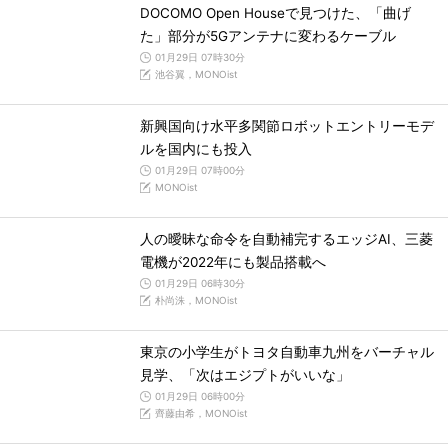
DOCOMO Open Houseで見つけた、「曲げ
た」部分が5Gアンテナに変わるケーブル
01月29日 07時30分
池谷翼，MONOist
新興国向け水平多関節ロボットエントリーモデ
ルを国内にも投入
01月29日 07時00分
MONOist
人の曖昧な命令を自動補完するエッジAI、三菱
電機が2022年にも製品搭載へ
01月29日 06時30分
朴尚洙，MONOist
東京の小学生がトヨタ自動車九州をバーチャル
見学、「次はエジプトがいいな」
01月29日 06時00分
齊藤由希，MONOist