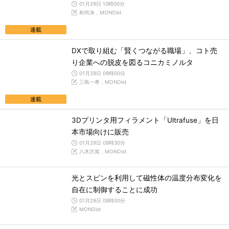
01月29日 10時00分
朴尚洙，MONOist
連載
DXで取り組む「賢くつながる職場」、コト売
り企業への脱皮を図るコニカミノルタ
01月29日 09時00分
三島一孝，MONOist
連載
3Dプリンタ用フィラメント「Ultrafuse」を日
本市場向けに販売
01月29日 08時30分
八木沢篤，MONOist
光とスピンを利用して磁性体の温度分布変化を
自在に制御することに成功
01月29日 08時00分
MONOist