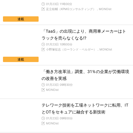
01月23日 11時00分
足立桂輔（KPMGコンサルティング），MONOist
連載
「TaaS」の出現により、商用車メーカーはト
ラックを売らなくなる!?
01月23日 10時00分
小野塚征志（ローランド・ベルガー），MONOist
連載
「働き方改革法」調査、31％の企業が労働環境
の改善を実感
01月23日 09時30分
MONOist
テレワーク技術を工場ネットワークに転用、IT
とOTをセキュアに融合する新技術
01月23日 09時00分
MONOist