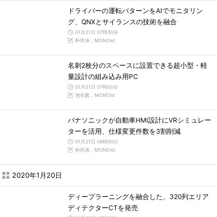
ドライバーの運転パターンをAIでモニタリン
グ、QNXとサイランスの技術を融合
01月21日 07時30分
朴尚洙，MONOist
名刺2枚分のスペースに設置できる超小型・軽
量設計の組み込み用PC
01月21日 07時00分
池谷翼，MONOist
パナソニックが自動車HMI設計にVRシミュレー
ターを活用、仕様変更件数を3割削減
01月21日 06時00分
朴尚洙，MONOist
2020年1月20日
ディープラーニングを融合した、320列エリア
ディテクターCTを発売