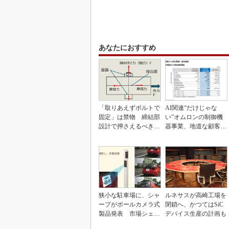
あなたにおすすめ
「取りあえずボルトで
AI関連“だけじゃな
固定」は禁物 締結部
い”オムロンの制御機
設計で押さえるべき基
器事業、地道な顧客基
本
盤強化が結実
狭小な駐車場に、シャ
ルネサスが高崎工場を
ープがポールカメラ式
閉鎖へ、かつてはSiC
製品発表 市場シェア
デバイス生産の計画も
10％目指す