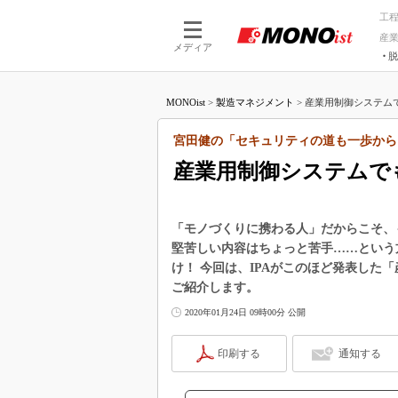
工
産
メディア
脱
つながる技術
AI×技術
MONOist
>
製造マネジメント
>
産業用制御システムで
つながる工場
AI×設備
つながるサービ
Physical
宮田健の「セキュリティの道も一歩から
産業用制御システムで
「モノづくりに携わる人」だからこそ、
堅苦しい内容はちょっと苦手……という
け！ 今回は、IPAがこのほど発表した「産
ご紹介します。
2020年01月24日 09時00分 公開
印刷する
通知する