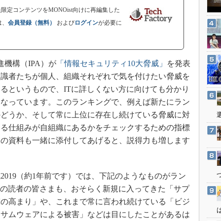
3Dプリンタ
産業オープンネット展
会員限定コンテンツをMONOist向けに再編集した
デジタルツインとCAE
は、
会員登録（無料）
および
ログイン
が必要に
S＆OP
インダストリー4.0
機構（IPA）が
「情報セキュリティ10大脅威」
を発表
イノベーション
、識者たちが個人、組織それぞれで気を付けたい脅威を
製造業ビッグデータ
るというもので、ITに詳しくない方に向けても分かり
メイドインジャパン
になっています。このランキングで、例えば新たにラン
植物工場
かどうか、そして常に上位に存在し続けている脅威に対
知財マネジメント
きる仕組みが自組織にあるかをチェックするための指標
この資料も一緒に添付してあげると、説得力も増します
海外生産
グローバル設計・開発
制御セキュリティ
2019（約1年前です）では、下記のようなものがラン
新型コロナへの対応
toryの読者の皆さまも、おそらく新規に入ってきた「サプ
撃の高まり」や、これまで常に言われ続けている「ビジ
ンサムウェアによる被害」などは目にしたことがあるは