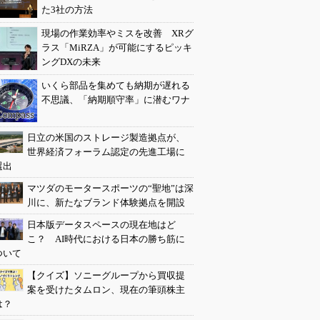
た3社の方法
現場の作業効率やミスを改善 XRグ
ラス「MiRZA」が可能にするピッキ
ングDXの未来
いくら部品を集めても納期が遅れる
不思議、「納期順守率」に潜むワナ
日立の米国のストレージ製造拠点が、
世界経済フォーラム認定の先進工場に
選出
マツダのモータースポーツの“聖地”は深
川に、新たなブランド体験拠点を開設
日本版データスペースの現在地はど
こ？ AI時代における日本の勝ち筋に
ついて
【クイズ】ソニーグループから買収提
案を受けたタムロン、現在の筆頭株主
は？