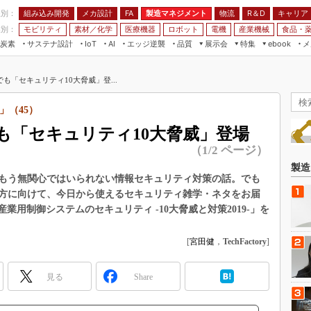
程別：
組み込み開発
メカ設計
製造マネジメント
物流
R＆D
キャリア
FA
業別：
モビリティ
素材／化学
医療機器
ロボット
電機
産業機械
食品・
炭素
サステナ設計
エッジ逆襲
品質
展示会
特集
メ
IoT
AI
ebook
伝承
組み込み開発
CEATEC
読者調査まとめ
編集後記
も「セキュリティ10大脅威」登...
JIMTOF
保全
メカ設計
つながるクルマ
組込み/エッジ コンピューティング
ス
 AI
製造マネジメント
5G
」（45）
展＆IoT/5Gソリューション展
VR／AR
FA
も「セキュリティ10大脅威」登場
IIFES
モビリティ
フィールドサービス
（1/2 ページ）
国際ロボット展
素材／化学
FPGA
製造
ジャパンモビリティショー
もう無関心ではいられない情報セキュリティ対策の話。でも
組み込み画像技術
方に向けて、今日から使えるセキュリティ雑学・ネタをお届
TECHNO-FRONTIER
業用制御システムのセキュリティ -10大脅威と対策2019-」を
組み込みモデリング
人テク展
Windows Embedded
スマート工場EXPO
[
宮田健
，
TechFactory
]
車載ソフト開発
EdgeTech+
ISO26262
見る
Share
日本ものづくりワールド
無償設計ツール
AUTOMOTIVE WORLD