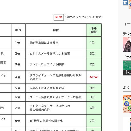
コー
デジ
「つ
よく