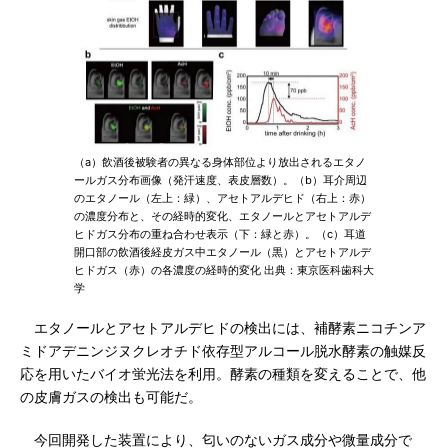
（a）飲酒後被験者の異なる身体部位より放出されるエタノ
ールガス分布画像（発汗速度、表皮層数）。（b）耳介周辺
のエタノール（左上：緑）、アセトアルデヒド（右上：赤）
の濃度分布と、その経時的変化、エタノールとアセトアルデ
ヒドガス分布の重ね合わせ表示（下：緑と赤）。（c）耳道
開口部の飲酒後経皮ガス中エタノール（黒）とアセトアルデ
ヒドガス（赤）の各濃度の経時的変化 出典：東京医科歯科大
学
エタノールとアセトアルデヒドの検出には、補酵素ニコチンア
ミドアデニンジヌクレオチド依存型アルコール脱水酵素の触媒反
応を用いたバイオ蛍光法を利用。酵素の種類を変えることで、他
の皮膚ガスの検出も可能だ。
今回開発した装置により、匂いのないガス成分や微量成分で