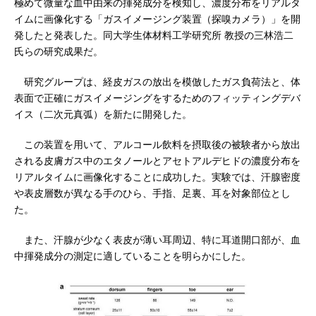
極めて微量な血中由来の揮発成分を検知し、濃度分布をリアルタ
イムに画像化する「ガスイメージング装置（探嗅カメラ）」を開
発したと発表した。同大学生体材料工学研究所 教授の三林浩二
氏らの研究成果だ。
研究グループは、経皮ガスの放出を模倣したガス負荷法と、体
表面で正確にガスイメージングをするためのフィッティングデバ
イス（二次元真弧）を新たに開発した。
この装置を用いて、アルコール飲料を摂取後の被験者から放出
される皮膚ガス中のエタノールとアセトアルデヒドの濃度分布を
リアルタイムに画像化することに成功した。実験では、汗腺密度
や表皮層数が異なる手のひら、手指、足裏、耳を対象部位とし
た。
また、汗腺が少なく表皮が薄い耳周辺、特に耳道開口部が、血
中揮発成分の測定に適していることを明らかにした。