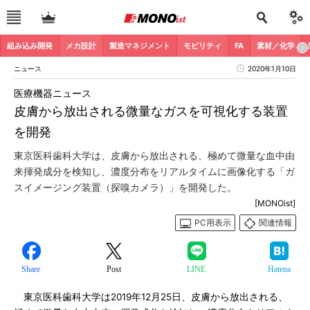
組み込み開発
メカ設計
製造マネジメント
モビリティ
FA
素材／化学
ニュース
2020年1月10日
医療機器ニュース
皮膚から放出される微量なガスを可視化する装置
を開発
東京医科歯科大学は、皮膚から放出される、極めて微量な血中由
来揮発成分を検知し、濃度分布をリアルタイムに画像化する「ガ
スイメージング装置（探嗅カメラ）」を開発した。
[MONOist]
PC用表示
関連情報
Share
Post
LINE
Hatena
東京医科歯科大学は2019年12月25日、皮膚から放出される、