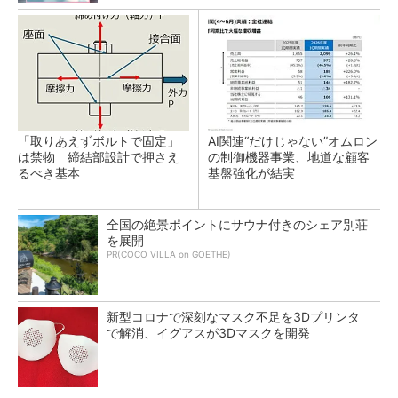
「取りあえずボルトで固定」
AI関連“だけじゃない”オムロン
は禁物 締結部設計で押さえ
の制御機器事業、地道な顧客
るべき基本
基盤強化が結実
全国の絶景ポイントにサウナ付きのシェア別荘
を展開
PR(COCO VILLA on GOETHE)
新型コロナで深刻なマスク不足を3Dプリンタ
で解消、イグアスが3Dマスクを開発