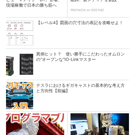
現場稼働で日本の勝ち筋へ
PR(FINCHI on GOETHE)
【レベル4】図面の穴寸法の表記を攻略せよ！
異例ヒット？ 使い勝手にこだわったオムロン
の“オープンな”IO-Linkマスター
テスラにおけるギガキャストの基本的な考え方
と方向性【前編】