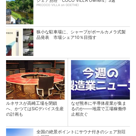
シェア別荘「COCO VILLA Owners」3選
PR(COCO VILLA on GOETHE)
狭小な駐車場に、シャープがポールカメラ式製
品発表 市場シェア10％目指す
ルネサスが高崎工場を閉鎖
なぜ熊本に半導体産業が集ま
へ、かつてはSiCデバイス生産
るのか――地震で工場稼働停
の計画も
止相次ぐ
全国の絶景ポイントにサウナ付きのシェア別荘