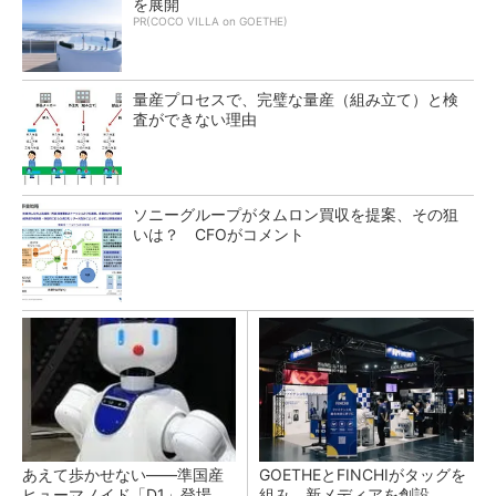
を展開
PR(COCO VILLA on GOETHE)
量産プロセスで、完璧な量産（組み立て）と検
査ができない理由
ソニーグループがタムロン買収を提案、その狙
いは？ CFOがコメント
あえて歩かせない――準国産
GOETHEとFINCHIがタッグを
ヒューマノイド「D1」登場、
組み、新メディアを創設