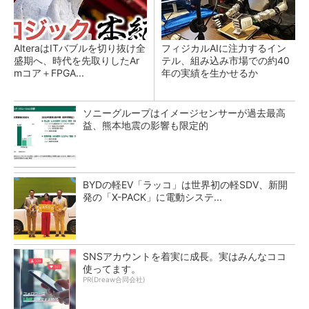
AlteraはITバブルを切り抜け全
フィジカルAIに注力するイン
盛期へ、時代を先取りしたAr
テル、組み込み市場での約40
mコア＋FPGA...
年の実績を生かせるか
ソニーグループはイメージセンサーが過去最高
益、熊本地震の影響も限定的
BYDの軽EV「ラッコ」は世界初の軽SDV、新開
発の「X-PACK」に電動システ...
SNSアカウントを着実に成長。実はみんなココ
使ってます。
PR(Dreaw合同会社)