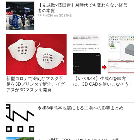
【見城徹×藤田晋】AI時代でも変わらない経営
者の本質
PR(FINCHI on GOETHE)
新型コロナで深刻なマスク不
【レベル14】生成AIを味方
足を3Dプリンタで解消、イグ
に、3D CADを使いこなそう！
アスが3Dマスクを開発
令和8年熊本地震による工場への影響まとめ