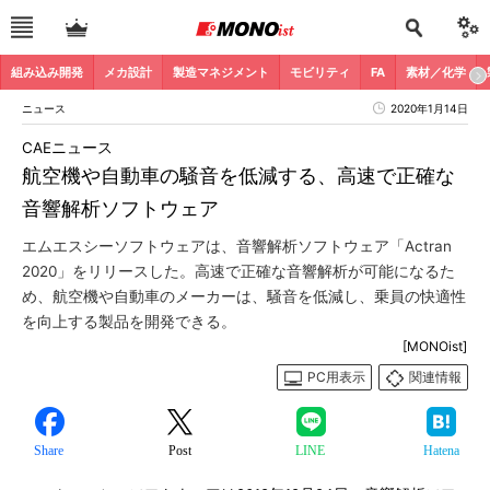
組み込み開発
メカ設計
製造マネジメント
モビリティ
FA
素材／化学
ニュース
2020年1月14日
CAEニュース
航空機や自動車の騒音を低減する、高速で正確な
音響解析ソフトウェア
エムエスシーソフトウェアは、音響解析ソフトウェア「Actran
2020」をリリースした。高速で正確な音響解析が可能になるた
め、航空機や自動車のメーカーは、騒音を低減し、乗員の快適性
を向上する製品を開発できる。
[MONOist]
PC用表示
関連情報
Share
Post
LINE
Hatena