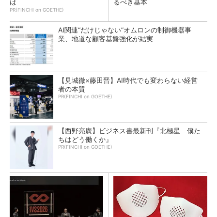
は
るべき基本
PR(FINCHI on GOETHE)
AI関連“だけじゃない”オムロンの制御機器事
業、地道な顧客基盤強化が結実
【見城徹×藤田晋】AI時代でも変わらない経営
者の本質
PR(FINCHI on GOETHE)
【西野亮廣】ビジネス書最新刊『北極星 僕た
ちはどう働くか』
PR(FINCHI on GOETHE)