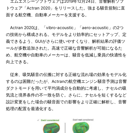
エムエスシーソフトウェアは2019年12月24日、音響解析ソフ
トウェア「Actran 2020」をリリースした。強まる騒音規制に直
面する航空機、自動車メーカーを支援する。
Actran 2020は、「vibro-acoustic」「aero-acoustic」の2つ
の技術から構成される。モデルをより効率的にセットアップ、定
義できるよう、GUIがさらに使いやすくなり、解析結果の評価ツ
ールが多数追加された。高速で正確な音響解析が可能になるた
め、航空機や自動車のメーカーは、騒音を低減し乗員の快適性を
向上できる。
従来、吸気騒音の伝搬に対する正確な流れ場の効果をモデル化
するのは困難だったが、Actranの航空機エンジン騒音予測は音響
ダクトモードを用いて平均渦成分を自動的に考慮し、ナセルの吸
気流と境界条件の不一致を防ぐ。さらに、ナセルを短くするなど
設計変更をした場合の騒音面での影響をより正確に解析し、音響
処理の配置を最適化する。