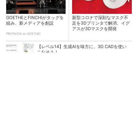
GOETHEとFINCHIがタッグを
新型コロナで深刻なマスク不
組み、新メディアを創設
足を3Dプリンタで解消、イグ
アスが3Dマスクを開発
PR(FINCHI on GOETHE)
【レベル14】生成AIを味方に、3D CADを使い
こなそう！
令和8年熊本地震による工場への影響まとめ
狭小な駐車場に、シャープがポールカメラ式製
品発表 市場シェア10％目指す