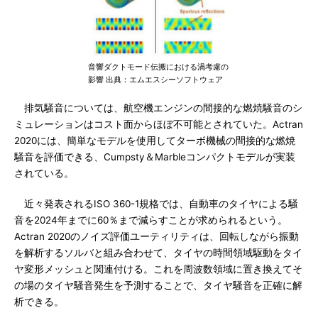
音響ダクトモード伝搬における渦考慮の
影響 出典：エムエスシーソフトウェア
排気騒音については、航空機エンジンの間接的な燃焼騒音のシ
ミュレーションはコスト面からほぼ不可能とされていた。Actran
2020には、簡単なモデルを使用してターボ機械の間接的な燃焼
騒音を評価できる、Cumpsty＆Marbleコンパクトモデルが実装
されている。
近々発表されるISO 360-1規格では、自動車のタイヤによる騒
音を2024年までに60％まで減らすことが求められるという。
Actran 2020のノイズ評価ユーティリティは、回転しながら振動
を解析するソルバと組み合わせて、タイヤの時間領域駆動をタイ
ヤ変形メッシュと関連付ける。これを周波数領域に置き換えてそ
の場のタイヤ騒音発生を予測することで、タイヤ騒音を正確に解
析できる。