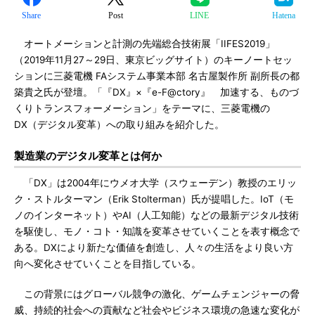
Share
Post
LINE
Hatena
オートメーションと計測の先端総合技術展「IIFES2019」
（2019年11月27～29日、東京ビッグサイト）のキーノートセッ
ションに三菱電機 FAシステム事業本部 名古屋製作所 副所長の都
築貴之氏が登壇。「『DX』×『e-F@ctory』 加速する、ものづ
くりトランスフォーメーション」をテーマに、三菱電機の
DX（デジタル変革）への取り組みを紹介した。
製造業のデジタル変革とは何か
「DX」は2004年にウメオ大学（スウェーデン）教授のエリッ
ク・ストルターマン（Erik Stolterman）氏が提唱した。IoT（モ
ノのインターネット）やAI（人工知能）などの最新デジタル技術
を駆使し、モノ・コト・知識を変革させていくことを表す概念で
ある。DXにより新たな価値を創造し、人々の生活をより良い方
向へ変化させていくことを目指している。
この背景にはグローバル競争の激化、ゲームチェンジャーの脅
威、持続的社会への貢献など社会やビジネス環境の急速な変化が