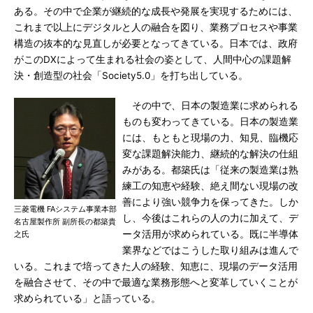
ある。その中で企業が継続的な成長や発展を実現するためには、
これまで以上にデジタルと人の融合を図り、業務プロセスや事業
構造の抜本的な見直しが必要となってきている。日本では、政府
がこのDXによって生まれる社会の姿として、人間中心の課題解
決・創造型の社会「Society5.0」を打ち出している。
その中で、日本の製造業に求められる
ものも変わってきている。日本の製造業
には、もともと現場の力、知見、臨機応
変な課題解決能力、継続的な解決の仕組
みがある。都築氏は「従来の製造業は熟
練工の知恵や経験、絶え間ない現場の改
善により強い競争力を保ってきた。しか
三菱電機 FAシステム事業本部
し、今後はこれらの人の力に加えて、デ
名古屋製作所 副所長の都築貴
ータ活用が求められている。既に半導体
之氏
業界などではこうした取り組みは進んで
いる。これまで培ってきた人の経験、知恵に、現場のデータ活用
を融合させて、その中で最適な業務形態へと変革していくことが
求められている」と語っている。