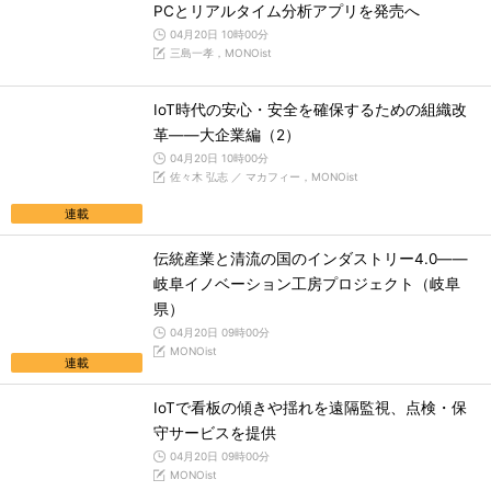
PCとリアルタイム分析アプリを発売へ
04月20日 10時00分
三島一孝，MONOist
IoT時代の安心・安全を確保するための組織改
革――大企業編（2）
04月20日 10時00分
佐々木 弘志 ／ マカフィー，MONOist
連載
伝統産業と清流の国のインダストリー4.0――
岐阜イノベーション工房プロジェクト（岐阜
県）
04月20日 09時00分
MONOist
連載
IoTで看板の傾きや揺れを遠隔監視、点検・保
守サービスを提供
04月20日 09時00分
MONOist