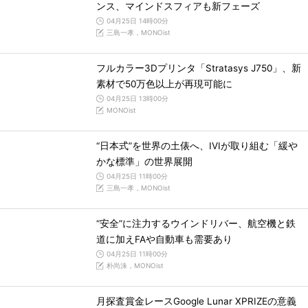
ンス、マインドスフィアも新フェーズ
04月25日 14時00分
三島一孝，MONOist
フルカラー3Dプリンタ「Stratasys J750」、新
素材で50万色以上が再現可能に
04月25日 13時00分
MONOist
“日本式”を世界の土俵へ、IVIが取り組む「緩や
かな標準」の世界展開
04月25日 11時00分
三島一孝，MONOist
“安全”に注力するウインドリバー、航空機と鉄
道に加えFAや自動車も需要あり
04月25日 11時00分
朴尚洙，MONOist
月探査賞金レースGoogle Lunar XPRIZEの意義