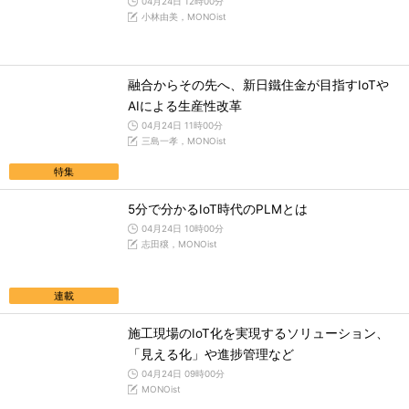
04月24日 12時00分
小林由美，MONOist
融合からその先へ、新日鐵住金が目指すIoTや
AIによる生産性改革
04月24日 11時00分
三島一孝，MONOist
特集
5分で分かるIoT時代のPLMとは
04月24日 10時00分
志田穣，MONOist
連載
施工現場のIoT化を実現するソリューション、
「見える化」や進捗管理など
04月24日 09時00分
MONOist