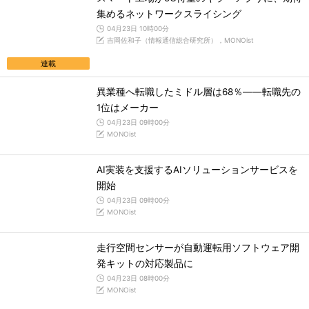
集めるネットワークスライシング
04月23日 10時00分
吉岡佐和子（情報通信総合研究所），MONOist
連載
異業種へ転職したミドル層は68％――転職先の
1位はメーカー
04月23日 09時00分
MONOist
AI実装を支援するAIソリューションサービスを
開始
04月23日 09時00分
MONOist
走行空間センサーが自動運転用ソフトウェア開
発キットの対応製品に
04月23日 08時00分
MONOist