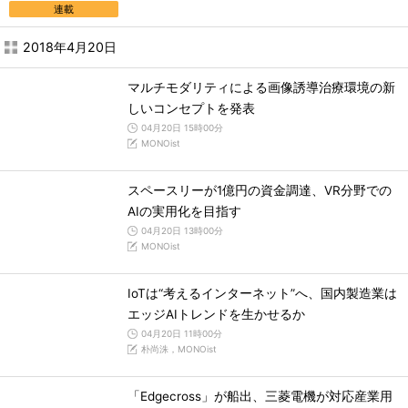
連載
2018年4月20日
マルチモダリティによる画像誘導治療環境の新
しいコンセプトを発表
04月20日 15時00分
MONOist
スペースリーが1億円の資金調達、VR分野での
AIの実用化を目指す
04月20日 13時00分
MONOist
IoTは“考えるインターネット”へ、国内製造業は
エッジAIトレンドを生かせるか
04月20日 11時00分
朴尚洙，MONOist
「Edgecross」が船出、三菱電機が対応産業用