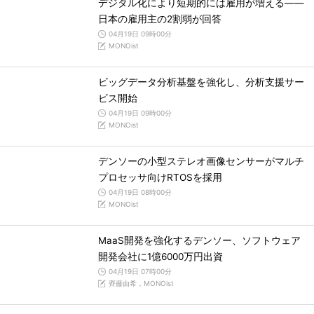
デジタル化により短期的には雇用が増える――
日本の雇用主の2割弱が回答
04月19日 09時00分
MONOist
ビッグデータ分析基盤を強化し、分析支援サー
ビス開始
04月19日 09時00分
MONOist
デンソーの小型ステレオ画像センサーがマルチ
プロセッサ向けRTOSを採用
04月19日 08時00分
MONOist
MaaS開発を強化するデンソー、ソフトウェア
開発会社に1億6000万円出資
04月19日 07時00分
齊藤由希，MONOist