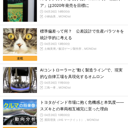
ア」は2020年発売を目標に
04月26日 14時00分
小林由美，MONOist
標準偏差って何？ 公差設計で生産バラツキを
統計学的に考える
04月26日 13時00分
土橋美博／飯沼ゲージ製作所，MONOist
連載
AIコントローラーと“動く製造ライン”で、現実
的な自律工場を具現化するオムロン
04月26日 11時00分
三島一孝，MONOist
トヨタがインド市場に抱く危機感と本気度――
スズキとの車両相互補完に至った理由
04月26日 10時00分
濱田理美（IHS マークイット），MONOist