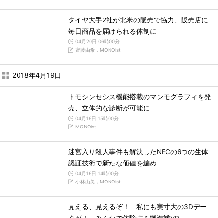
タイヤ大手2社が北米の販売で協力、販売店に
毎日商品を届けられる体制に
04月20日 06時00分
齊藤由希，MONOist
2018年4月19日
トモシンセシス機能搭載のマンモグラフィを発
売、立体的な診断が可能に
04月19日 15時00分
MONOist
迷宮入り殺人事件も解決したNECの6つの生体
認証技術で新たな価値を編め
04月19日 14時00分
小林由美，MONOist
見える、見えるぞ！ 私にも実寸大の3Dデー