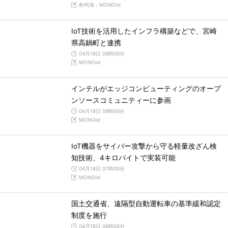
朴尚洙，MONOist
IoT技術を活用したインフラ構築などで、宮崎
県高鍋町と連携
04月18日 09時00分
MONOist
インテルがエッジコンピューティングのオープ
ンソースコミュニティーに参画
04月18日 08時00分
MONOist
IoT機器をサイバー攻撃から守る軽量改ざん検
知技術、4キロバイトで実装可能
04月18日 07時00分
MONOist
国土交通省、遠隔型自動運転車の基準緩和認定
制度を施行
04月18日 06時00分