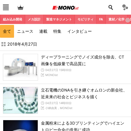
組み込み開発
メカ設計
製造マネジメント
モビリティ
FA
素材／化学
全て
ニュース
連載
特集
インタビュー
2018年4月の記事一覧 - MONOist
2018年4月27日
ディープラーニングでノイズ成分を除去、CT
画像を低線量で高品質に
04月27日 15時00分
MONOist
立石電機のDNAを引き継ぐオムロンの新会社、
近未来の社会とビジネスを描く
04月27日 14時00分
小林由美，MONOist
金属粉末による3Dプリンティングでハイエン
トロピー合金の造形に成功