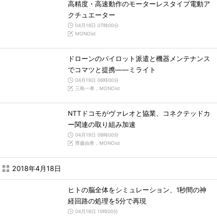
高精度・高速動作のモーターレスタイプ電動ア
クチュエーター
04月19日 07時00分
MONOist
ドローンのパイロット派遣と機器メンテナンス
でコマツと提携――ミライト
04月19日 06時00分
三島一孝，MONOist
NTTドコモがヴァレオと協業、コネクテッドカ
ー関連の取り組み加速
04月19日 06時00分
齊藤由希，MONOist
2018年4月18日
ヒトの脳全体をシミュレーション、1秒間の神
経回路の処理を5分で再現
04月18日 15時00分