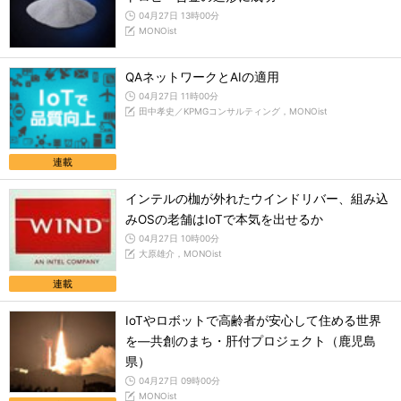
04月27日 13時00分
MONOist
QAネットワークとAIの適用
04月27日 11時00分
田中孝史／KPMGコンサルティング，MONOist
連載
インテルの枷が外れたウインドリバー、組み込
みOSの老舗はIoTで本気を出せるか
04月27日 10時00分
大原雄介，MONOist
連載
IoTやロボットで高齢者が安心して住める世界
を―共創のまち・肝付プロジェクト（鹿児島
県）
04月27日 09時00分
MONOist