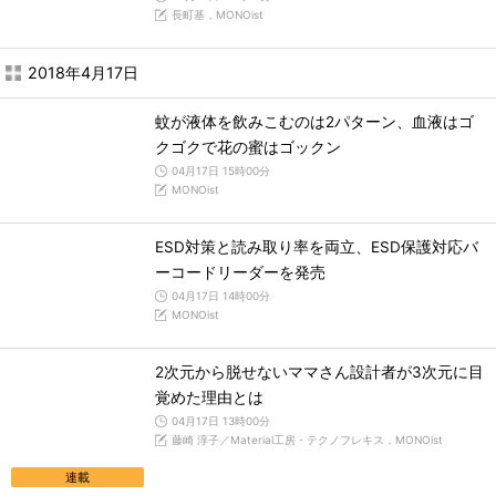
長町基，MONOist
2018年4月17日
蚊が液体を飲みこむのは2パターン、血液はゴ
クゴクで花の蜜はゴックン
04月17日 15時00分
MONOist
ESD対策と読み取り率を両立、ESD保護対応バ
ーコードリーダーを発売
04月17日 14時00分
MONOist
2次元から脱せないママさん設計者が3次元に目
覚めた理由とは
04月17日 13時00分
藤崎 淳子／Material工房・テクノフレキス，MONOist
連載