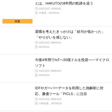
とは、HAKUTOの8年間の軌跡を追う
04月25日 10時00分
大塚実，MONOist
特集
退職を考えたきっかけは「給与が低かった」
「やりがいを感じない」
04月25日 09時00分
MONOist
今後4年間でIoTへ50億ドルを投資――マイクロ
ソフト
04月25日 09時00分
MONOist
IDFやガーバーデータを利用した熱解析に対
応、廉価ツール「PICLS」に注目
04月25日 08時00分
小林由美，MONOist