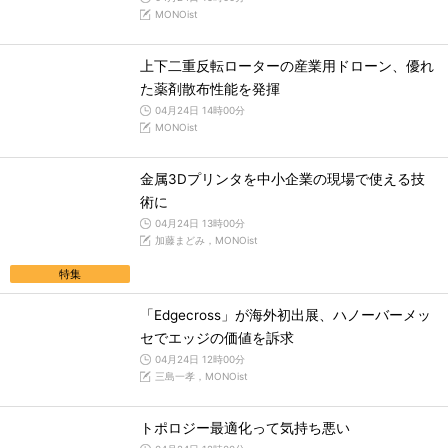
MONOist
上下二重反転ローターの産業用ドローン、優れ
た薬剤散布性能を発揮
04月24日 14時00分
MONOist
金属3Dプリンタを中小企業の現場で使える技
術に
04月24日 13時00分
加藤まどみ，MONOist
特集
「Edgecross」が海外初出展、ハノーバーメッ
セでエッジの価値を訴求
04月24日 12時00分
三島一孝，MONOist
トポロジー最適化って気持ち悪い