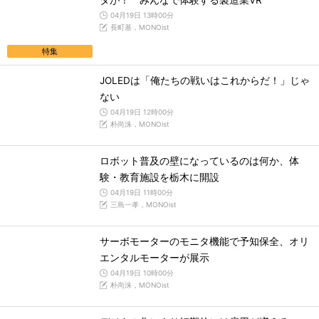
タが！ みんなで体験する製造業VR
04月19日 13時00分
長町基，MONOist
特集
JOLEDは「俺たちの戦いはこれからだ！」じゃ
ない
04月19日 12時00分
朴尚洙，MONOist
ロボット普及の壁になっているのは何か、体
験・教育施設を栃木に開設
04月19日 11時00分
三島一孝，MONOist
サーボモーターのモニタ機能で予知保全、オリ
エンタルモーターが展示
04月19日 10時00分
朴尚洙，MONOist