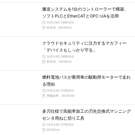
搬送システムを1台のコントローラーで構築、
ソフトPLCとEtherCATとOPC-UAを活用
04月24日 08時00分
朴尚洙，MONOist
クラウドセキュリティに注力するマカフィー
「デバイスもしっかり守る」
04月24日 08時00分
朴尚洙，MONOist
燃料電池バスが乗用車の駆動用モーターで走れ
る理由
04月24日 07時00分
齊藤由希，MONOist
多刃仕様で高能率加工の刃先交換式マシニング
センタ用ねじ切り工具
04月24日 07時00分
MONOist