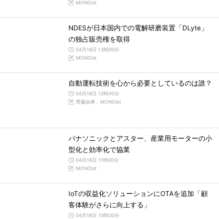
MONOist
NDESが日本国内での電解研磨装置「DLyte」
の独占販売権を取得
04月18日 13時00分
MONOist
自動運転技術を心から必要としているのは誰？
04月18日 12時00分
齊藤由希，MONOist
パナソニックとアスター、産業用モーターの小
型化と効率化で協業
04月18日 11時00分
MONOist
IoTの収益化ソリューションにOTAを追加「顧
客体験がさらに向上する」
04月18日 10時00分