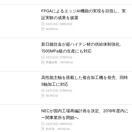
FPGAによるエッジAI機能の実現を目指し、実
証実験の成果を披露
04月20日 08時00分
MONOist
新日鐵住金が超ハイテン材の供給体制強化、
1500MPa級の生産にも対応
04月20日 07時00分
齊藤由希，MONOist
高性能主軸を搭載した複合加工機を発売、同時
5軸加工に対応
04月20日 07時00分
MONOist
NECが国内工場再編計画を決定、2018年度内に
一関事業所を閉鎖へ
04月20日 06時00分
朴尚洙，MONOist