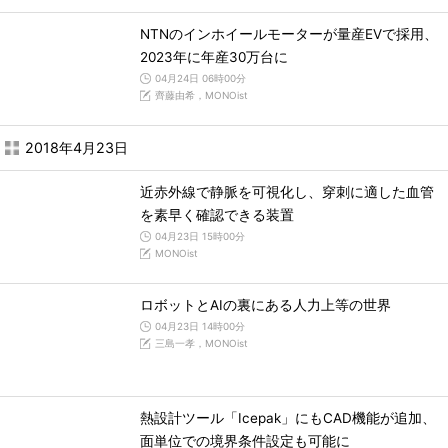
NTNのインホイールモーターが量産EVで採用、
2023年に年産30万台に
04月24日 06時00分
齊藤由希，MONOist
2018年4月23日
近赤外線で静脈を可視化し、穿刺に適した血管
を素早く確認できる装置
04月23日 15時00分
MONOist
ロボットとAIの裏にある人力上等の世界
04月23日 14時00分
三島一孝，MONOist
熱設計ツール「Icepak」にもCAD機能が追加、
面単位での境界条件設定も可能に