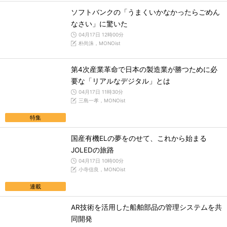
ソフトバンクの「うまくいかなかったらごめん
なさい」に驚いた
04月17日 12時00分
朴尚洙，MONOist
第4次産業革命で日本の製造業が勝つために必
要な「リアルなデジタル」とは
04月17日 11時30分
三島一孝，MONOist
特集
国産有機ELの夢をのせて、これから始まる
JOLEDの旅路
04月17日 10時00分
小寺信良，MONOist
連載
AR技術を活用した船舶部品の管理システムを共
同開発