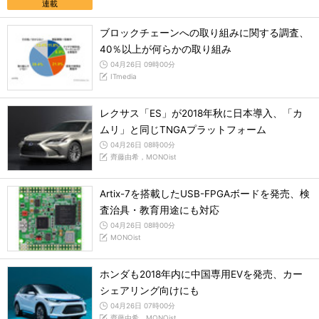
連載
ブロックチェーンへの取り組みに関する調査、
40％以上が何らかの取り組み
04月26日 09時00分
ITmedia
レクサス「ES」が2018年秋に日本導入、「カ
ムリ」と同じTNGAプラットフォーム
04月26日 08時00分
齊藤由希，MONOist
Artix-7を搭載したUSB-FPGAボードを発売、検
査治具・教育用途にも対応
04月26日 08時00分
MONOist
ホンダも2018年内に中国専用EVを発売、カー
シェアリング向けにも
04月26日 07時00分
齊藤由希，MONOist