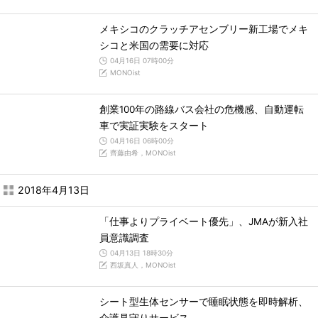
メキシコのクラッチアセンブリー新工場でメキ
シコと米国の需要に対応
04月16日 07時00分
MONOist
創業100年の路線バス会社の危機感、自動運転
車で実証実験をスタート
04月16日 06時00分
齊藤由希，MONOist
2018年4月13日
「仕事よりプライベート優先」、JMAが新入社
員意識調査
04月13日 18時30分
西坂真人，MONOist
シート型生体センサーで睡眠状態を即時解析、