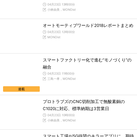
04月23日 13時00分
小林由美，MONOist
オートモーティブワールド2018レポートまとめ
04月23日 12時00分
MONOist
スマートファクトリー化で進む“モノづくり”の
融合
04月23日 11時00分
三島一孝，MONOist
連載
プロトラブズのCNC切削加工で無酸素銅の
C1020に対応、標準納期は3営業日
04月23日 10時00分
小林由美，MONOist
スマート工場が5G待望のキラーアプリに、期待