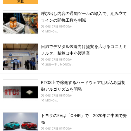
連載
呼び出し内容の通知ツールの導入で、組み立て
ラインの間接工数を削減
04月27日 09時00分
MONOist
日独でデジタル製造向け提案を広げるコニカミ
ノルタ、勝算は中小製造業
04月27日 08時00分
三島一孝，MONOist
RTOS上で稼働するハードウェア組み込み型制
御アルゴリズムを開発
04月27日 08時00分
MONOist
トヨタのEVは「C-HR」で、2020年に中国で発
売
04月27日 07時00分