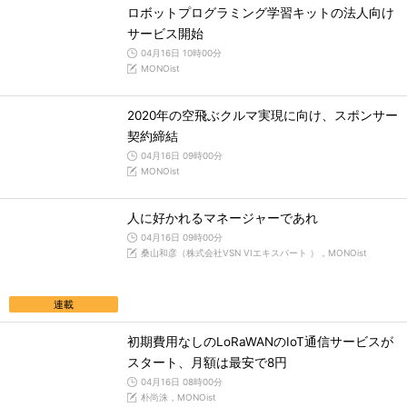
ロボットプログラミング学習キットの法人向け
サービス開始
04月16日 10時00分
MONOist
2020年の空飛ぶクルマ実現に向け、スポンサー
契約締結
04月16日 09時00分
MONOist
人に好かれるマネージャーであれ
04月16日 09時00分
桑山和彦（株式会社VSN VIエキスパート ），MONOist
連載
初期費用なしのLoRaWANのIoT通信サービスが
スタート、月額は最安で8円
04月16日 08時00分
朴尚洙，MONOist