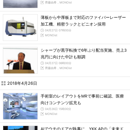
齊藤由希，MONOist
薄板から中厚板まで対応のファイバーレーザー
加工機、精密ラックとピニオン採用
04月27日 07時00分
MONOist
シャープが黒字転換で6年ぶり配当実施、売上3
兆円に向けた中計も順調
04月27日 06時00分
齊藤由希，MONOist
2018年4月26日
手術室のレイアウトをMRで事前に確認、医療
向けコンテンツ拡充も
04月26日 15時00分
MONOist
AIでウチのドアが執事に、YKK APの「未来ド