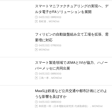
スマートマニファクチュアリングの実現へ、デ
ルタ電子がFAソリューションを展開
04月23日 08時00分
長町基，MONOist
フィリピンの自動旋盤組み立て工場を拡張、需
要増に対応
04月23日 07時00分
MONOist
スマート製造領域でJEMAとIVIが協力、ハノー
バーメッセに共同出展
04月23日 06時00分
三島一孝，MONOist
MaaSは鉄道など公共交通や都市計画にどのよ
うな影響を及ぼすか
04月23日 06時00分
和田憲一郎（日本電動化研究所 代表取締役），MONOist