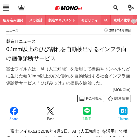
組み込み開発
メカ設計
製造マネジメント
モビリティ
FA
素材／化学
ニュース
2018年4月10日
製造ITニュース
0.1mm以上のひび割れを自動検出するインフラ向
け画像診断サービス
富士フイルムは、AI（人工知能）を活用して橋梁やトンネルなど
に生じた幅0.1mm以上のひび割れを自動検出する社会インフラ画
像診断サービス「ひびみっけ」の提供を開始した。
[MONOist]
PC用表示
関連情報
Share
Post
LINE
Hatena
富士フイルムは2018年4月3日、AI（人工知能）を活用して橋