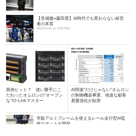
【見城徹×藤田晋】AI時代でも変わらない経営
者の本質
PR(FINCHI on GOETHE)
異例ヒット？ 使い勝手にこ
AI関連“だけじゃない”オムロン
だわったオムロンの“オープン
の制御機器事業、地道な顧客
な”IO-Linkマスター
基盤強化が結実
市販アルミフレームを使えるレール走行型AI監
視ロボットを開発