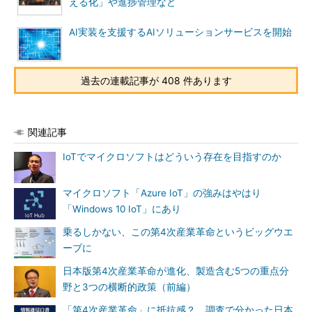
える化」や進捗管理など
AI実装を支援するAIソリューションサービスを開始
過去の連載記事が 408 件あります
関連記事
IoTでマイクロソフトはどういう存在を目指すのか
マイクロソフト「Azure IoT」の強みはやはり
「Windows 10 IoT」にあり
乗るしかない、この第4次産業革命というビッグウエ
ーブに
日本版第4次産業革命が進化、製造含む5つの重点分
野と3つの横断的政策（前編）
「第4次産業革命」に抵抗感？ 調査で分かった日本