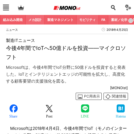
組み込み開発
メカ設計
製造マネジメント
モビリティ
FA
素材／化学
ニュース
2018年4月25日
製造ITニュース
今後4年間でIoTへ50億ドルを投資――マイクロソ
フト
Microsoftは、今後4年間でIoT分野に50億ドルを投資すると発表
した。IoTとインテリジェントエッジの可能性を拡大し、高度化
する顧客要望の支援強化を図る。
[MONOist]
PC用表示
関連情報
Share
Post
LINE
Hatena
Microsoftは2018年4月4日、今後4年間でIoT（モノのインター