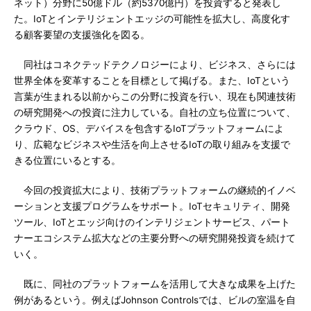
ネット）分野に50億ドル（約5370億円）を投資すると発表し
た。IoTとインテリジェントエッジの可能性を拡大し、高度化す
る顧客要望の支援強化を図る。
同社はコネクテッドテクノロジーにより、ビジネス、さらには
世界全体を変革することを目標として掲げる。また、IoTという
言葉が生まれる以前からこの分野に投資を行い、現在も関連技術
の研究開発への投資に注力している。自社の立ち位置について、
クラウド、OS、デバイスを包含するIoTプラットフォームによ
り、広範なビジネスや生活を向上させるIoTの取り組みを支援で
きる位置にいるとする。
今回の投資拡大により、技術プラットフォームの継続的イノベ
ーションと支援プログラムをサポート。IoTセキュリティ、開発
ツール、IoTとエッジ向けのインテリジェントサービス、パート
ナーエコシステム拡大などの主要分野への研究開発投資を続けて
いく。
既に、同社のプラットフォームを活用して大きな成果を上げた
例があるという。例えばJohnson Controlsでは、ビルの室温を自