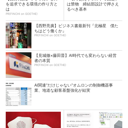
を追求できる環境の作り方と
は禁物 締結部設計で押さえ
は
るべき基本
PR(FINCHI on GOETHE)
【西野亮廣】ビジネス書最新刊『北極星 僕た
ちはどう働くか』
PR(FINCHI on GOETHE)
【見城徹×藤田晋】AI時代でも変わらない経営
者の本質
PR(FINCHI on GOETHE)
AI関連“だけじゃない”オムロンの制御機器事
業、地道な顧客基盤強化が結実