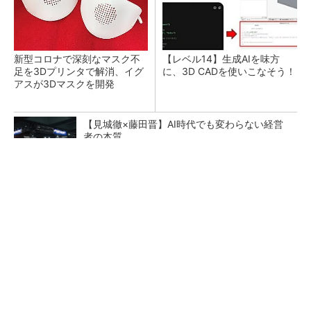
新型コロナで深刻なマスク不
【レベル14】生成AIを味方
足を3Dプリンタで解消、イグ
に、3D CADを使いこなそう！
アスが3Dマスクを開発
【見城徹×藤田晋】AI時代でも変わらない経営
者の本質
PR(FINCHI on GOETHE)
令和8年熊本地震による工場への影響まとめ
狭小な駐車場に、シャープがポールカメラ式製
品発表 市場シェア10％目指す