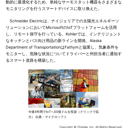
動的に最適化するため、単純なサーモスタット機器をさまざまな
モニタリングを行うスマートデバイスに取り換えた。
Schneider Electricは、ナイジェリアでの太陽光エネルギーソ
リューションにおいてMicrosoftのIoTプラットフォームを活用
し、リモート保守を行っている。Kohlerでは、インテリジェント
なキッチンとバス向け用品の新ラインを開発。Alaska
Department of TransportationはFathymと協業し、気象条件を
モニターし、危険な状況についてドライバーと州担当者に通知す
るスマート道路を構築した。
今後4年間でIoTへ50億ドルを投資（クリックで拡
大） 出典：マイクロソフト
Copyright © ITmedia, Inc. All Rights Reserved.