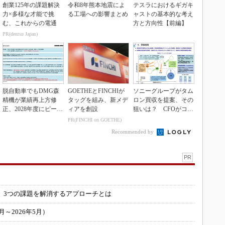
創業125年の課題解決
令和8年熊本地震によ
テスラにおけるギガキ
力×多様な才能で挑
る工場への影響まとめ
ャストの基本的な考え
む、これからの電通
方と方向性【前編】
PR(dentsu Japan)
脱自動車でもDMG森
GOETHEとFINCHIが
ソニーグループがタム
精機が業績再上方修
タッグを組み、新メデ
ロン買収を提案、その
正、2028年度にピーク
ィアを創設
狙いは？ CFOがコメ
利益計画
ント
PR(FINCHI on GOETHE)
Recommended by
PR
」
 3つの課題を解消するアプローチとは
～2026年5月）