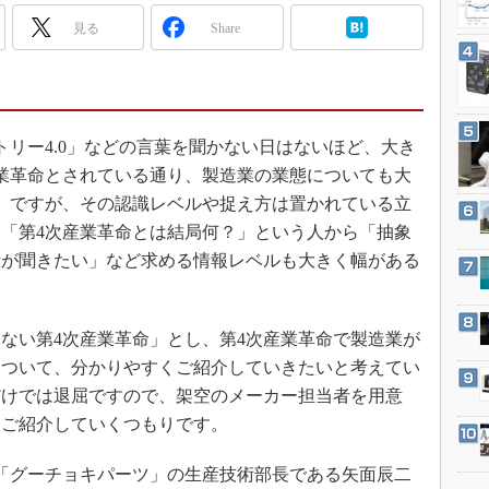
3Dプリンタ
産業オープンネット展
見る
Share
デジタルツインとCAE
S＆OP
インダストリー4.0
イノベーション
リー4.0」などの言葉を聞かない日はないほど、大き
業革命とされている通り、製造業の業態についても大
製造業ビッグデータ
」ですが、その認識レベルや捉え方は置かれている立
メイドインジャパン
「第4次産業革命とは結局何？」という人から「抽象
植物工場
話が聞きたい」など求める情報レベルも大きく幅がある
知財マネジメント
海外生産
ない第4次産業革命」とし、第4次産業革命で製造業が
グローバル設計・開発
について、分かりやすくご紹介していきたいと考えてい
制御セキュリティ
だけでは退屈ですので、架空のメーカー担当者を用意
新型コロナへの対応
、ご紹介していくつもりです。
「グーチョキパーツ」の生産技術部長である矢面辰二