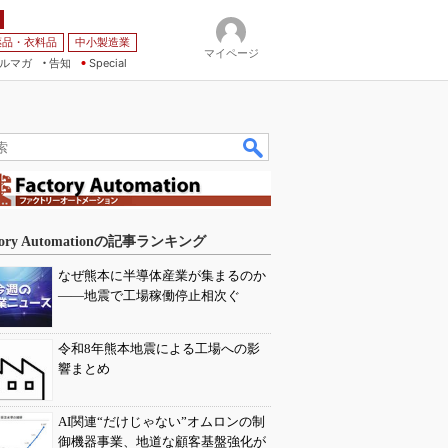
薬品・衣料品
中小製造業
マイページ
ルマガ
告知
Special
tory Automationの記事ランキング
なぜ熊本に半導体産業が集まるのか
――地震で工場稼働停止相次ぐ
令和8年熊本地震による工場への影
響まとめ
AI関連“だけじゃない”オムロンの制
御機器事業、地道な顧客基盤強化が