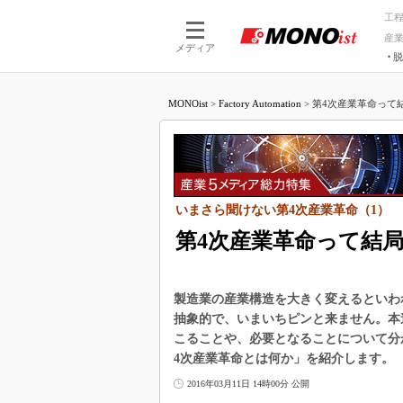
工
産
メディア
脱
つながる技術
AI×技術
MONOist
>
Factory Automation
>
第4次産業革命って結
つながる工場
AI×設備
つながるサービ
Physical
いまさら聞けない第4次産業革命（1）
第4次産業革命って結
製造業の産業構造を大きく変えるといわ
抽象的で、いまいちピンと来ません。本
こることや、必要となることについて分
4次産業革命とは何か」を紹介します。
2016年03月11日 14時00分 公開