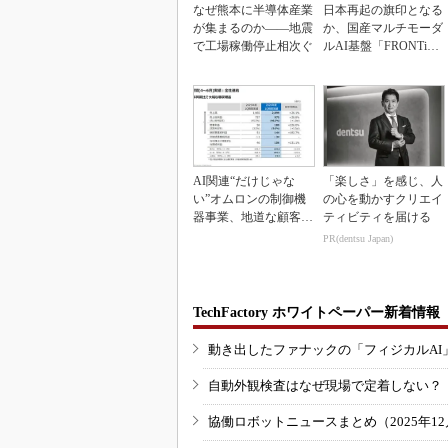
なぜ熊本に半導体産業
日本再起の旗印となる
が集まるのか――地震
か、国産マルチモーダ
で工場稼働停止相次ぐ
ルAI基盤「FRONTi
a」が始動
AI関連“だけじゃな
「楽しさ」を感じ、人
い”オムロンの制御機
の心を動かすクリエイ
器事業、地道な顧客基
ティビティを届ける
盤強化が結実
PR(dentsu Japan)
TechFactory ホワイトペーパー新着情報
動き出したファナックの「フィジカルAI
自動外観検査はなぜ現場で定着しない？
協働ロボットニュースまとめ（2025年12月