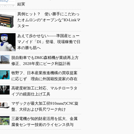
結実
異例ヒット？ 使い勝手にこだわっ
たオムロンの“オープンな”IO-Linkマ
スター
あえて歩かせない――準国産ヒュー
マノイド「D1」登場、現場稼働で日
本の勝ち筋へ
脱自動車でもDMG森精機が業績再上方
修正、2028年度にピーク利益計画
牧野フ、日本産業推進機構の買収提案
に応じず 理由に外国籍投資家の存在
高硬度材加工に対応、マルチローラタ
イプの鏡面仕上げ工具
マザックが最大加工径910mmのCNC旋
盤、大径および長尺ワーク向け
三菱電機が知的財産活用を拡大、金属
腐食センサー技術のライセンス供与