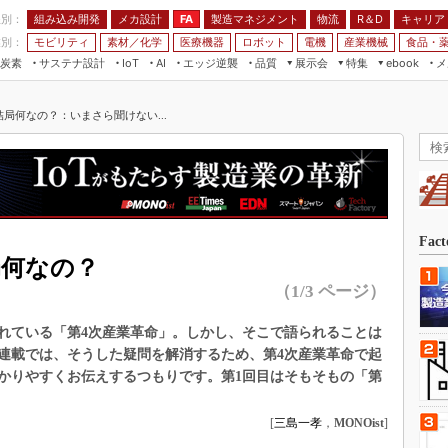
程別：
組み込み開発
メカ設計
製造マネジメント
物流
R＆D
キャリア
FA
業別：
モビリティ
素材／化学
医療機器
ロボット
電機
産業機械
食品・
炭素
サステナ設計
エッジ逆襲
品質
展示会
特集
メ
IoT
AI
ebook
伝承
組み込み開発
CEATEC
読者調査まとめ
編集後記
局何なの？：いまさら聞けない...
JIMTOF
保全
メカ設計
つながるクルマ
組込み/エッジ コンピューティング
ス
 AI
製造マネジメント
5G
展＆IoT/5Gソリューション展
VR／AR
FA
IIFES
モビリティ
フィールドサービス
国際ロボット展
素材／化学
FPGA
Fac
ジャパンモビリティショー
局何なの？
組み込み画像技術
TECHNO-FRONTIER
（1/3 ページ）
組み込みモデリング
人テク展
れている「第4次産業革命」。しかし、そこで語られることは
Windows Embedded
スマート工場EXPO
連載では、そうした疑問を解消するため、第4次産業革命で起
車載ソフト開発
かりやすくお伝えするつもりです。第1回目はそもそもの「第
EdgeTech+
ISO26262
日本ものづくりワールド
[
三島一孝
，
MONOist
]
無償設計ツール
AUTOMOTIVE WORLD