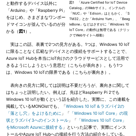
図1 「Azure Certified for IoT Device
と動作するデバイス以外に
Catalog」のWebサイト。インテルの
「Arduino」や「Raspberry Pi」
「NUC」や「Edison」はともかく、「S
をはじめ、さまざまなワンボー
TM32」とか「Arduino Yum」、「Beag
ドマイコンが並んでいるのが分
leBone」などはさすがに「Windows 10
IoT Core」の動作は無理である（クリッ
かる（
図1
）。
クでWebサイトへ移動）
実はこの話、表裏で2つの見方がある。1つは、Windows 10 IoT
に限ることなく広範なデバイスとの接続をサポートすることで、
Azure IoT Hubを本当にIoT向けのクラウドサービスとして活用で
きるようにしようという意思だ（こちらが表向き）。もう1つ
は、Windows 10 IoTの限界である（こちらが裏向き）。
表向きの見方に関しては説明は不要だろうが、裏向きに関して
はちょっと説明したい。例えば、先ほどRaspberry Pi 2でも
Windows 10 IoTが動くという話を紹介した。実際に、この連載を
掲載しているMONOistでも、「
Windows 10 IoT＆ラズパイ2の
「落とし穴」をよけるために
」「
「Windows 10 IoT Core」の現
状とラズパイ3へのインストール
」「
「Windows 10 IoT Core」
をMicrosoft Azureに接続する
」といった記事で、実際にインス
トールやAzure IoT Hubへの接続を行う方法の紹介をしている。