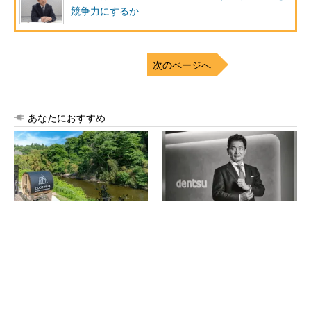
競争力にするか
次のページへ
あなたにおすすめ
シェア別荘「COCO VILLA O
全員がリーダーシップを発揮
wners」3選
し、自分より優れた人財を育
成する
PR(COCO VILLA on GOETHE)
PR(dentsu Japan)
「取りあえずボルトで固定」は禁物 締結部設
計で押さえるべき基本