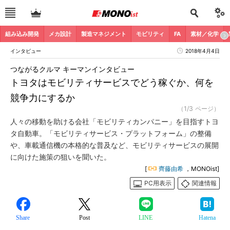
組み込み開発
メカ設計
製造マネジメント
モビリティ
FA
素材／化学
インタビュー
2018年4月4日
つながるクルマ キーマンインタビュー
トヨタはモビリティサービスでどう稼ぐか、何を
競争力にするか
（1/3 ページ）
人々の移動を助ける会社「モビリティカンパニー」を目指すトヨ
タ自動車。「モビリティサービス・プラットフォーム」の整備
や、車載通信機の本格的な普及など、モビリティサービスの展開
に向けた施策の狙いを聞いた。
[
齊藤由希
，MONOist]
PC用表示
関連情報
Share
Post
LINE
Hatena