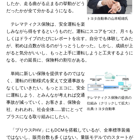
したか、走る曲がる止まるの挙動がどう
だったかが全て分かるようになる。
トヨタ自動車の山本昭雄氏
テレマティクス保険は、安全運転を楽
しみながら得をするというものだ。運転にスコアをつけ、月々も
しくはドライブのたびにレポートを出す。自分でも体験してみた
が、初めは点数が出るのがうっとうしかった。しかし、成績が上
がると気分がいいし、もっと上手に運転しようと工夫するように
なる。その延長に、保険料の割引がある。
単純に新しい保険を提供するのではな
く、運転の行動様式を変えて交通事故を
なくしていきたい。もっとエコに、安全
に運転しよう、とみんなが考えれば交通
テレマティクス保険の提供の
事故が減っていく。お客さま、保険会
仕組み（クリックして拡大）
出典:トヨタ自動車
社、われわれ、社会全体……皆にとって
プラスになる取り組みにしたい。
「プリウスPHV」にもDCMを搭載しているが、全車標準装備
ではないし、販売台数も多くはない。量販モデルでのスタートが