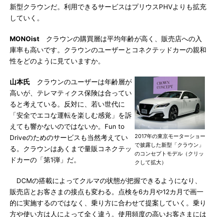
新型クラウンだ。利用できるサービスはプリウスPHVよりも拡充
していく。
MONOist
クラウンの購買層は平均年齢が高く、販売店への入
庫率も高いです。クラウンのユーザーとコネクテッドカーの親和
性をどのように見ていますか。
山本氏
クラウンのユーザーは年齢層が
高いが、テレマティクス保険は合ってい
ると考えている。反対に、若い世代に
「安全でエコな運転を楽しむ感覚」を訴
えても響かないのではないか。Fun to
2017年の東京モーターショー
Driveのためのサービスも当然考えてい
で披露した新型「クラウン」
る。クラウンはあくまで量販コネクテッ
のコンセプトモデル（クリッ
ドカーの「第1弾」だ。
クして拡大）
DCMの搭載によってクルマの状態が把握できるようになり、
販売店とお客さまの接点も変わる。点検を6カ月や12カ月で画一
的に実施するのではなく、乗り方に合わせて提案していく。乗り
方や使い方は人によって全く違う。使用頻度の高いお客さまには