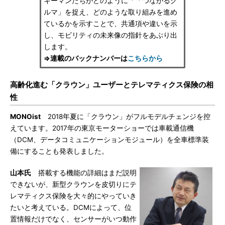
キーマンたちがどのように「「つながるク
ルマ」を捉え、どのような取り組みを進め
ているかを示すことで、共通項や違いを示
し、モビリティの未来像の指針をあぶり出
します。
⇒連載のバックナンバーは
こちらから
高齢化進む「クラウン」ユーザーとテレマティクス保険の相
性
MONOist
2018年夏に「クラウン」がフルモデルチェンジを控
えています。2017年の東京モーターショーでは車載通信機
（DCM、データコミュニケーションモジュール）を全車標準装
備にすることも発表しました。
山本氏
搭載する機能の詳細はまだ説明
できないが、新型クラウンを皮切りにテ
レマティクス保険を大々的にやっていき
たいと考えている。DCMによって、位
置情報だけでなく、センサーがいつ動作