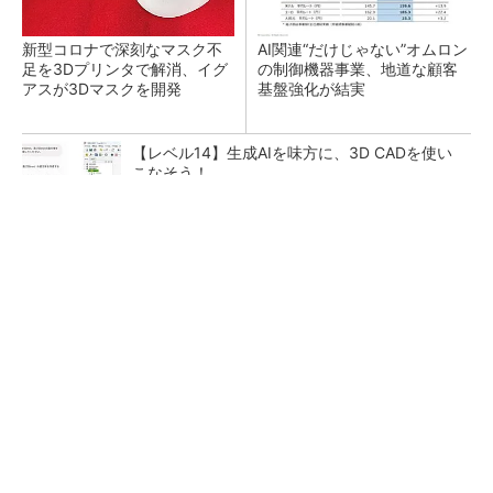
新型コロナで深刻なマスク不
AI関連“だけじゃない”オムロン
足を3Dプリンタで解消、イグ
の制御機器事業、地道な顧客
アスが3Dマスクを開発
基盤強化が結実
【レベル14】生成AIを味方に、3D CADを使い
こなそう！
全員がリーダーシップを発揮し、自分より優れ
た人財を育成する
PR(dentsu Japan)
「取りあえずボルトで固定」は禁物 締結部設
計で押さえるべき基本