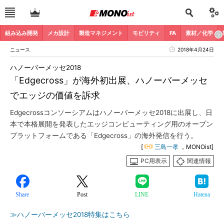
組み込み開発
メカ設計
製造マネジメント
モビリティ
FA
素材／化学
ニュース
2018年4月24日
ハノーバーメッセ2018
「Edgecross」が海外初出展、ハノーバーメッセ
でエッジの価値を訴求
Edgecrossコンソーシアムはハノーバーメッセ2018に出展し、日
本で本格展開を発表したエッジコンピューティング用のオープン
プラットフォームである「Edgecross」の海外発信を行う。
[
三島一孝
，MONOist]
PC用表示
関連情報
Share
Post
LINE
Hatena
≫ハノーバーメッセ2018特集はこちら