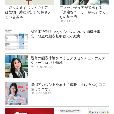
「取りあえずボルトで固定」
アクセンチュアが追求する
は禁物 締結部設計で押さえ
「最適なユーザー接点」づく
るべき基本
りの舞台裏
PR(アクセンチュア)
AI関連“だけじゃない”オムロンの制御機器事
業、地道な顧客基盤強化が結実
最良の顧客体験をつくるアクセンチュアのカス
タマーフロント領域
PR(アクセンチュア)
SNSアカウントを着実に成長。実はみんなココ
使ってます。
PR(Dreaw合同会社)