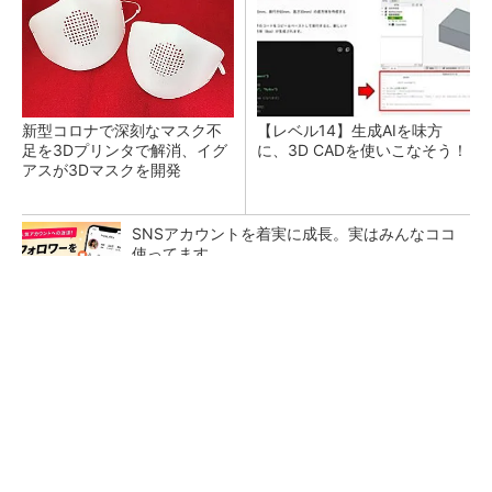
新型コロナで深刻なマスク不
【レベル14】生成AIを味方
足を3Dプリンタで解消、イグ
に、3D CADを使いこなそう！
アスが3Dマスクを開発
SNSアカウントを着実に成長。実はみんなココ
使ってます。
PR(Dreaw合同会社)
令和8年熊本地震による工場への影響まとめ
狭小な駐車場に、シャープがポールカメラ式製
品発表 市場シェア10％目指す