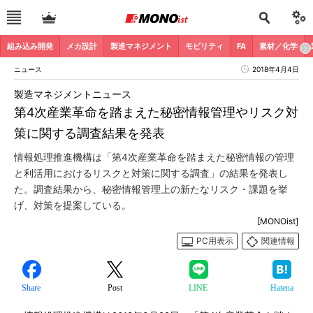
組み込み開発
メカ設計
製造マネジメント
モビリティ
FA
素材／化学
ニュース
2018年4月4日
製造マネジメントニュース
第4次産業革命を踏まえた秘密情報管理やリスク対
策に関する調査結果を発表
情報処理推進機構は「第4次産業革命を踏まえた秘密情報の管理
と利活用におけるリスクと対策に関する調査」の結果を発表し
た。調査結果から、秘密情報管理上の新たなリスク・課題を挙
げ、対策を提案している。
[MONOist]
PC用表示
関連情報
Share
Post
LINE
Hatena