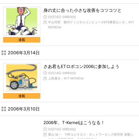
身の丈に合った小さな改善をコツコツと
03月18日 00時00分
中山司郎 横河ディジタルコンピュータEPS事業センタ，＠IT
MONOist
連載
2006年3月14日
さあ君もETロボコン2006に参加しよう
03月14日 00時00分
上島康夫，＠IT MONOist
連載
2006年3月10日
2006年、T-Kernelはこうなる！
03月10日 00時00分
豊山 祐一 YRPユビキタス・ネットワーキング研究所 基盤シ