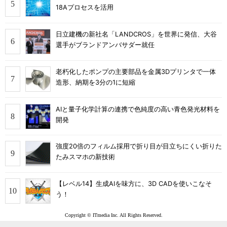
18Aプロセスを活用
日立建機の新社名「LANDCROS」を世界に発信、大谷
選手がブランドアンバサダー就任
老朽化したポンプの主要部品を金属3Dプリンタで一体
造形、納期を3分の1に短縮
AIと量子化学計算の連携で色純度の高い青色発光材料を
開発
強度20倍のフィルム採用で折り目が目立ちにくい折りた
たみスマホの新技術
【レベル14】生成AIを味方に、3D CADを使いこなそ
う！
Copyright © ITmedia Inc. All Rights Reserved.