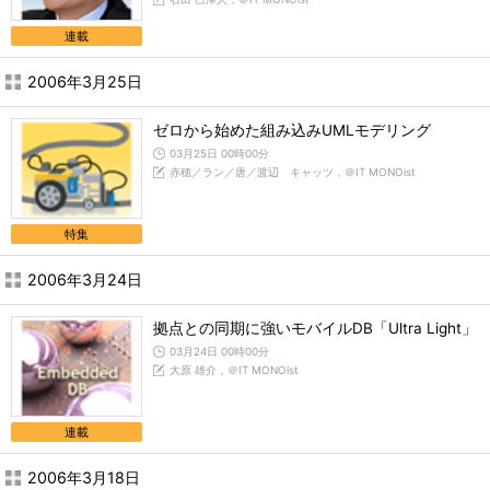
連載
2006年3月25日
ゼロから始めた組み込みUMLモデリング
03月25日 00時00分
赤穂／ラン／唐／渡辺 キャッツ，＠IT MONOist
特集
2006年3月24日
拠点との同期に強いモバイルDB「Ultra Light」
03月24日 00時00分
大原 雄介，＠IT MONOist
連載
2006年3月18日