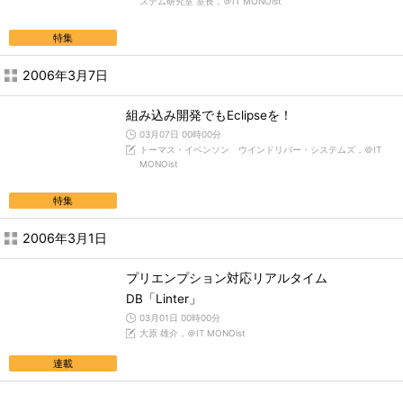
ステム研究室 室長，＠IT MONOist
特集
2006年3月7日
組み込み開発でもEclipseを！
03月07日 00時00分
トーマス・イベンソン ウインドリバー・システムズ，＠IT
MONOist
特集
2006年3月1日
プリエンプション対応リアルタイム
DB「Linter」
03月01日 00時00分
大原 雄介，＠IT MONOist
連載