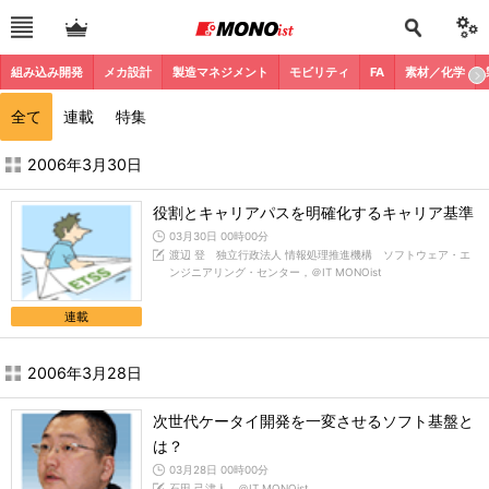
組み込み開発
メカ設計
製造マネジメント
モビリティ
FA
素材／化学
全て
連載
特集
2006年3月の記事一覧 - MONOist
2006年3月30日
役割とキャリアパスを明確化するキャリア基準
03月30日 00時00分
渡辺 登 独立行政法人 情報処理推進機構 ソフトウェア・エ
ンジニアリング・センター，＠IT MONOist
連載
2006年3月28日
次世代ケータイ開発を一変させるソフト基盤と
は？
03月28日 00時00分
石田 己津人，＠IT MONOist