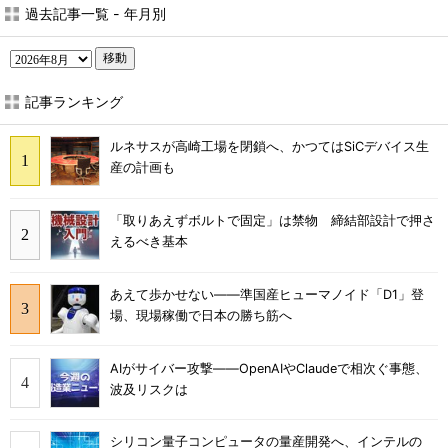
過去記事一覧 - 年月別
移動
記事ランキング
ルネサスが高崎工場を閉鎖へ、かつてはSiCデバイス生
産の計画も
「取りあえずボルトで固定」は禁物 締結部設計で押さ
えるべき基本
あえて歩かせない――準国産ヒューマノイド「D1」登
場、現場稼働で日本の勝ち筋へ
AIがサイバー攻撃――OpenAIやClaudeで相次ぐ事態、
波及リスクは
シリコン量子コンピュータの量産開発へ、インテルの