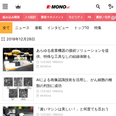
組み込み開発
メカ設計
製造マネジメント
モビリティ
FA
素材／化学
全て
ニュース
連載
インタビュー
トップ10
特集
2018年12月の記事一覧 - MONOist
2018年12月28日
あらゆる産業機器の接続ソリューションを提
供、特殊な工具なしの結線体験も
12月28日 16時00分
MONOist
AIによる画像認識技術を活用し、がん細胞の種
類の判別に成功
12月28日 15時00分
MONOist
「速いマシンは美しい！」と何度でも言おう
12月28日 15時00分