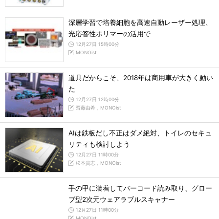
深層学習で培養細胞を高速自動レーザー処理、
光応答性ポリマーの活用で
12月27日 15時00分
MONOist
道具だからこそ、2018年は商用車が大きく動い
た
12月27日 12時00分
齊藤由希，MONOist
AIは鉄板だし不正はダメ絶対、トイレのセキュ
リティも検討しよう
12月27日 11時00分
松本貴志，MONOist
手の甲に装着してバーコード読み取り、グロー
ブ型2次元ウェアラブルスキャナー
12月27日 11時00分
MONOist