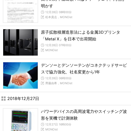
明かす
12月28日 08時00分
松本貴志，MONOist
原子拡散積層造形法による金属3Dプリンタ
「Metal X」を日本で出荷開始
12月28日 07時00分
MONOist
デンソーとデンソーテンがコネクテッドサービ
スで協力強化、社名変更から1年
12月28日 06時00分
齊藤由希，MONOist
2018年12月27日
パワーデバイスの高周波電力やスイッチング波
形を実機で計測体験
12月27日 16時00分
MONOist