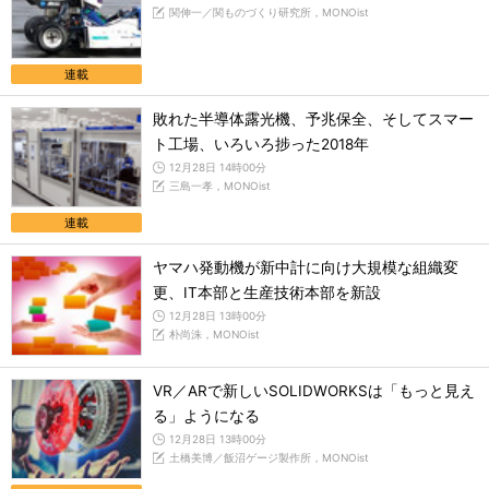
関伸一／関ものづくり研究所，MONOist
連載
敗れた半導体露光機、予兆保全、そしてスマー
ト工場、いろいろ捗った2018年
12月28日 14時00分
三島一孝，MONOist
連載
ヤマハ発動機が新中計に向け大規模な組織変
更、IT本部と生産技術本部を新設
12月28日 13時00分
朴尚洙，MONOist
VR／ARで新しいSOLIDWORKSは「もっと見え
る」ようになる
12月28日 13時00分
土橋美博／飯沼ゲージ製作所，MONOist