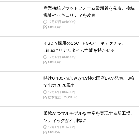
産業接続プラットフォーム最新版を発表、接続
機能やセキュリティを改良
12月17日 09時00分
MONOist
RISC-V採用のSoC FPGAアーキテクチャ、
Linuxにリアルタイム性能を持たせる
12月17日 08時00分
MONOist
時速0-100km加速が1.9秒の国産EVが発表、6輪
で出力2020馬力
12月17日 08時00分
松本貴志，MONOist
柔軟かつマルチプルな生産を実現する新工場、
ソディックが石川県に
12月17日 07時00分
MONOist