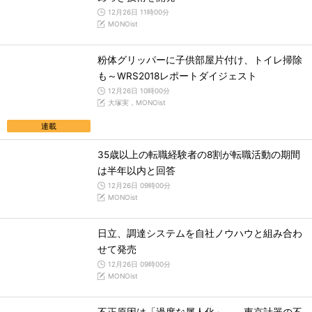
12月26日 11時00分
MONOist
粉体グリッパーに子供部屋片付け、トイレ掃除
も～WRS2018レポートダイジェスト
12月26日 10時00分
大塚実，MONOist
連載
35歳以上の転職経験者の8割が転職活動の期間
は半年以内と回答
12月26日 09時00分
MONOist
日立、調達システムを自社ノウハウと組み合わ
せて発売
12月26日 09時00分
MONOist