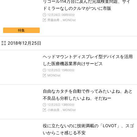
リコール114万台に及んだ完成検査問題、サイ
ドミラーなしのクルマがついに市販
12月26日 06時00分
齊藤由希，MONOist
特集
2018年12月25日
ヘッドマウントディスプレイ型デバイスを活用
した医療機器業界向けサービス
12月25日 15時00分
MONOist
自由なカタチを自動で作ってみたいよね、あと
不良品も分析したいよね、そだねー
12月25日 13時00分
小林由美，MONOist
役に立たないのに技術満載の「LOVOT」、スゴ
いからこそ感じる不安