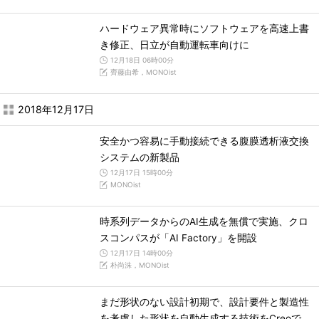
ハードウェア異常時にソフトウェアを高速上書
き修正、日立が自動運転車向けに
12月18日 06時00分
齊藤由希，MONOist
2018年12月17日
安全かつ容易に手動接続できる腹膜透析液交換
システムの新製品
12月17日 15時00分
MONOist
時系列データからのAI生成を無償で実施、クロ
スコンパスが「AI Factory」を開設
12月17日 14時00分
朴尚洙，MONOist
まだ形状のない設計初期で、設計要件と製造性
を考慮した形状を自動生成する技術をCreoで