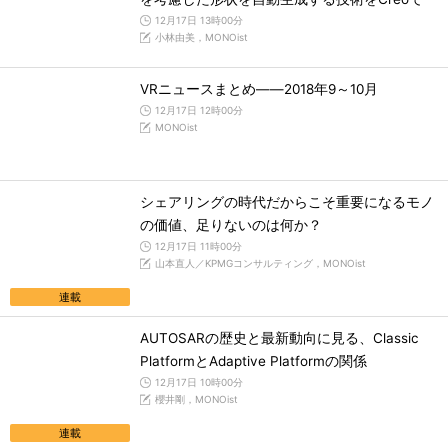
12月17日 13時00分
小林由美，MONOist
VRニュースまとめ――2018年9～10月
12月17日 12時00分
MONOist
シェアリングの時代だからこそ重要になるモノ
の価値、足りないのは何か？
12月17日 11時00分
山本直人／KPMGコンサルティング，MONOist
連載
AUTOSARの歴史と最新動向に見る、Classic
PlatformとAdaptive Platformの関係
12月17日 10時00分
櫻井剛，MONOist
連載