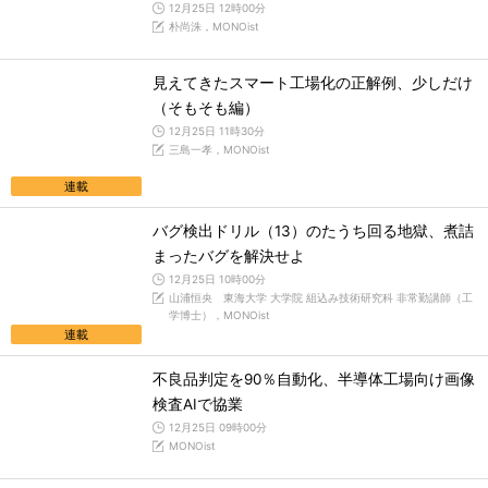
12月25日 12時00分
朴尚洙，MONOist
見えてきたスマート工場化の正解例、少しだけ
（そもそも編）
12月25日 11時30分
三島一孝，MONOist
連載
バグ検出ドリル（13）のたうち回る地獄、煮詰
まったバグを解決せよ
12月25日 10時00分
山浦恒央 東海大学 大学院 組込み技術研究科 非常勤講師（工
学博士），MONOist
連載
不良品判定を90％自動化、半導体工場向け画像
検査AIで協業
12月25日 09時00分
MONOist