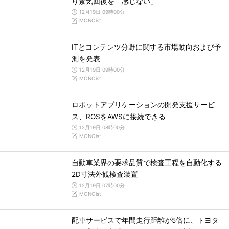
り景気回復を「感じない」
12月19日 09時00分
MONOist
ITとコンテンツ分野に関する市場動向および予
測を発表
12月19日 09時00分
MONOist
ロボットアプリケーションの開発支援サービ
ス、ROSをAWSに接続できる
12月19日 08時00分
MONOist
自動車業界の要求品質で検査工程を自動化する
2D寸法外観検査装置
12月19日 07時00分
MONOist
配車サービスで年間走行距離が5倍に、トヨタ