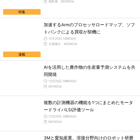
長町基，MONOist
特集
加速するArmのプロセッサロードマップ、ソフ
トバンクによる買収が契機に
12月20日 10時00分
大原雄介，MONOist
連載
AIを活用した農作物の生産量予測システムを共
同開発
12月20日 09時00分
MONOist
複数の計測機器の機能を1つにまとめたモータ
ードライバLSI評価ツール
12月20日 08時00分
MONOist
3Mと愛知産業、溶接分野向けのロボット研磨