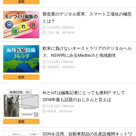
連載
製造業のデジタル変革、スマート工場化の極意
とは？
12月28日 12時00分
三島一孝，MONOist
欧米に負けないオーストラリアのデジタルヘル
ス、NSW州にみるMedtechと地域創生
12月28日 11時00分
笹原英司，MONOist
連載
AIとIoTは編集記者にとっても便利!? そして
2018年最も話題のおじさんと言えば
12月28日 10時00分
朴尚洙，MONOist
連載
SDNを活用、自動車部品の生産設備間ネットワ