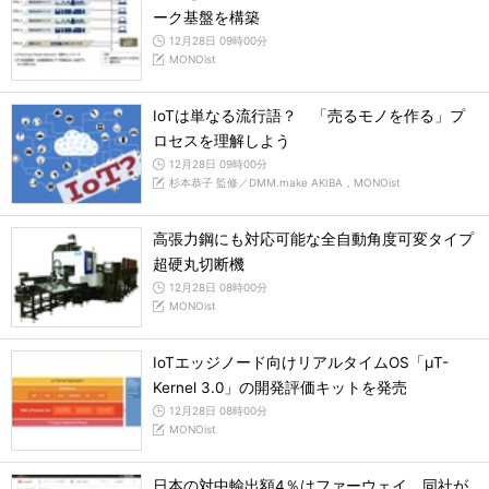
ーク基盤を構築
12月28日 09時00分
MONOist
IoTは単なる流行語？ 「売るモノを作る」プ
ロセスを理解しよう
12月28日 09時00分
杉本恭子 監修／DMM.make AKIBA，MONOist
高張力鋼にも対応可能な全自動角度可変タイプ
超硬丸切断機
12月28日 08時00分
MONOist
IoTエッジノード向けリアルタイムOS「μT-
Kernel 3.0」の開発評価キットを発売
12月28日 08時00分
MONOist
日本の対中輸出額4％はファーウェイ、同社が