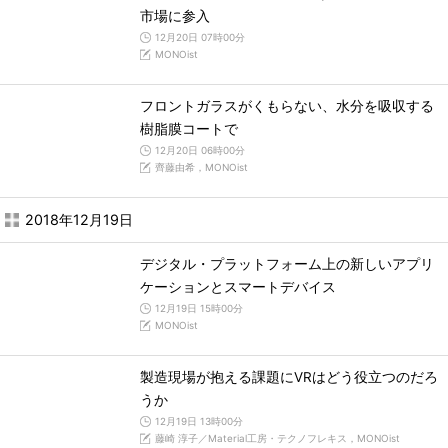
市場に参入
12月20日 07時00分
MONOist
フロントガラスがくもらない、水分を吸収する
樹脂膜コートで
12月20日 06時00分
齊藤由希，MONOist
2018年12月19日
デジタル・プラットフォーム上の新しいアプリ
ケーションとスマートデバイス
12月19日 15時00分
MONOist
製造現場が抱える課題にVRはどう役立つのだろ
うか
12月19日 13時00分
藤崎 淳子／Material工房・テクノフレキス，MONOist