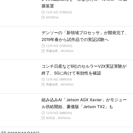
膜装置
12月14日 07時00分
MONOist
デンソーの「新領域プロセッサ」が開発完了、
2019年春から試作品での実証試験へ
12月14日 07時00分
齊藤由希，MONOist
コンチ日産など6社のセルラーV2X実証実験が
終了、5Gに向けて有効性を確認
12月14日 06時00分
齊藤由希，MONOist
組み込みAI「Jetson AGX Xavier」がモジュー
ル供給開始、廉価版「Jetson TX2」も
12月14日 06時00分
朴尚洙，MONOist