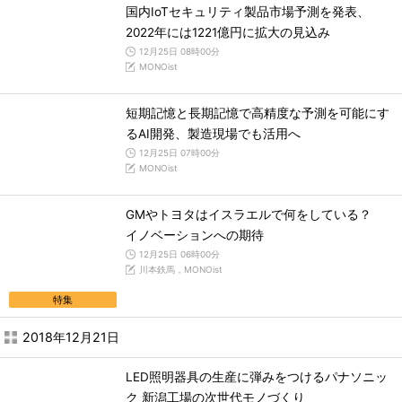
国内IoTセキュリティ製品市場予測を発表、
2022年には1221億円に拡大の見込み
12月25日 08時00分
MONOist
短期記憶と長期記憶で高精度な予測を可能にす
るAI開発、製造現場でも活用へ
12月25日 07時00分
MONOist
GMやトヨタはイスラエルで何をしている？
イノベーションへの期待
12月25日 06時00分
川本鉄馬，MONOist
特集
2018年12月21日
LED照明器具の生産に弾みをつけるパナソニッ
ク 新潟工場の次世代モノづくり