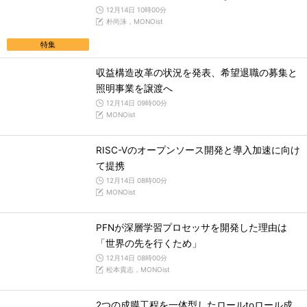
12月14日 10時00分
朴尚洙，MONOist
特集
収益構造改革の状況を発表、希望退職の募集と
照明事業を譲渡へ
12月14日 09時00分
MONOist
RISC-Vのオープンソース開発と導入加速に向け
て提携
12月14日 08時00分
MONOist
PFNが深層学習プロセッサを開発した理由は
「世界の先を行くため」
12月14日 08時00分
松本貴志，MONOist
2つの成膜工程を一体型したロールtoロール成