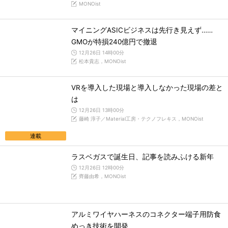
MONOist
マイニングASICビジネスは先行き見えず……
GMOが特損240億円で撤退
12月26日 14時00分
松本貴志，MONOist
VRを導入した現場と導入しなかった現場の差と
は
12月26日 13時00分
藤崎 淳子／Material工房・テクノフレキス，MONOist
連載
ラスベガスで誕生日、記事を読みふける新年
12月26日 12時00分
齊藤由希，MONOist
アルミワイヤハーネスのコネクター端子用防食
めっき技術を開発