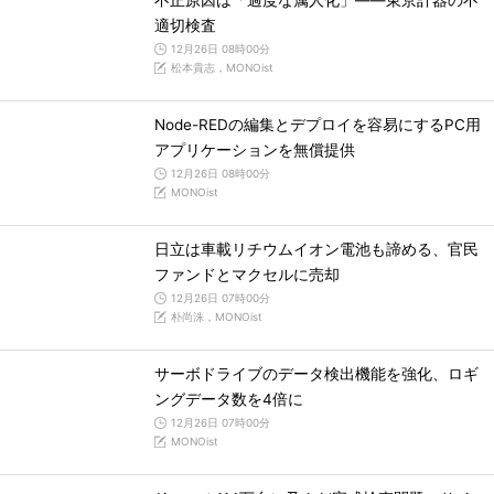
不正原因は「過度な属人化」――東京計器の不
適切検査
12月26日 08時00分
松本貴志，MONOist
Node-REDの編集とデプロイを容易にするPC用
アプリケーションを無償提供
12月26日 08時00分
MONOist
日立は車載リチウムイオン電池も諦める、官民
ファンドとマクセルに売却
12月26日 07時00分
朴尚洙，MONOist
サーボドライブのデータ検出機能を強化、ロギ
ングデータ数を4倍に
12月26日 07時00分
MONOist