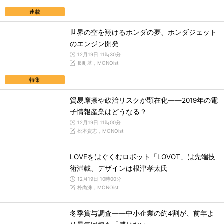
連載
世界の空を翔けるホンダの夢、ホンダジェット
のエンジン開発
12月19日 11時30分
長町基，MONOist
特集
貿易摩擦や政治リスクが顕在化――2019年の電
子情報産業はどうなる？
12月19日 11時00分
松本貴志，MONOist
LOVEをはぐくむロボット「LOVOT」は先端技
術満載、デザインは根津孝太氏
12月19日 10時00分
朴尚洙，MONOist
冬季賞与調査――中小企業の約4割が、前年よ