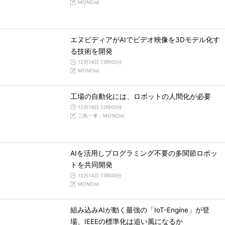
MONOist
エヌビディアがAIでビデオ映像を3Dモデル化す
る技術を開発
12月14日 13時00分
MONOist
工場の自動化には、ロボットの人間化が必要
12月14日 12時00分
三島一孝，MONOist
AIを活用しプログラミング不要の多関節ロボッ
トを共同開発
12月14日 11時00分
MONOist
組み込みAIが動く最強の「IoT-Engine」が登
場、IEEEの標準化は追い風になるか