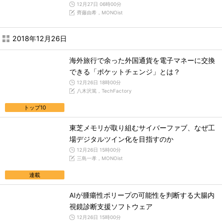
12月27日 06時00分
齊藤由希，MONOist
2018年12月26日
海外旅行で余った外国通貨を電子マネーに交換
できる「ポケットチェンジ」とは？
12月26日 18時00分
八木沢篤，TechFactory
トップ10
東芝メモリが取り組むサイバーファブ、なぜ工
場デジタルツイン化を目指すのか
12月26日 15時00分
三島一孝，MONOist
連載
AIが腫瘍性ポリープの可能性を判断する大腸内
視鏡診断支援ソフトウェア
12月26日 15時00分