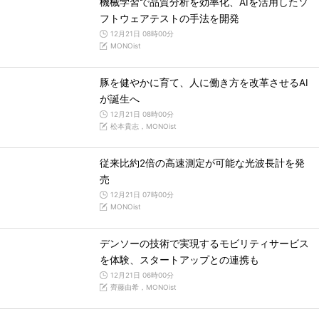
機械学習で品質分析を効率化、AIを活用したソ
フトウェアテストの手法を開発
12月21日 08時00分
MONOist
豚を健やかに育て、人に働き方を改革させるAI
が誕生へ
12月21日 08時00分
松本貴志，MONOist
従来比約2倍の高速測定が可能な光波長計を発
売
12月21日 07時00分
MONOist
デンソーの技術で実現するモビリティサービス
を体験、スタートアップとの連携も
12月21日 06時00分
齊藤由希，MONOist