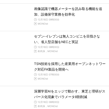
画像認識で機器メーターを読み取る機能を追
加、設備保守業務を効率化
12月18日 09時00分
MONOist
セブン‐イレブンは無人コンビニを目指さな
い、省人型店舗をNECと実証
12月18日 08時00分
朴尚洙，MONOist
TSN技術を採用した産業用オープンネットワー
ク対応FA製品を開発へ
12月18日 07時00分
MONOist
深層学習AIをエッジで動かす、東芝と理研がス
パース化現象でパラメータ8割削減
12月18日 06時00分
朴尚洙，MONOist