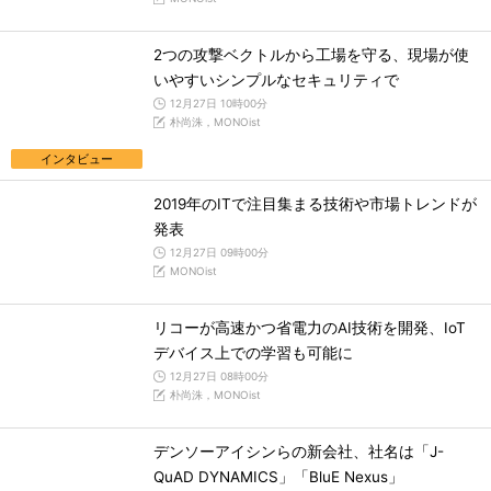
2つの攻撃ベクトルから工場を守る、現場が使
いやすいシンプルなセキュリティで
12月27日 10時00分
朴尚洙，MONOist
インタビュー
2019年のITで注目集まる技術や市場トレンドが
発表
12月27日 09時00分
MONOist
リコーが高速かつ省電力のAI技術を開発、IoT
デバイス上での学習も可能に
12月27日 08時00分
朴尚洙，MONOist
デンソーアイシンらの新会社、社名は「J-
QuAD DYNAMICS」「BluE Nexus」