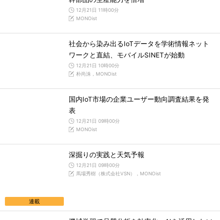
12月21日 11時00分
MONOist
社会から染み出るIoTデータを学術情報ネット
ワークと直結、モバイルSINETが始動
12月21日 10時00分
朴尚洙，MONOist
国内IoT市場の企業ユーザー動向調査結果を発
表
12月21日 09時00分
MONOist
深掘りの実践と天気予報
12月21日 09時00分
馬場秀樹（株式会社VSN），MONOist
連載