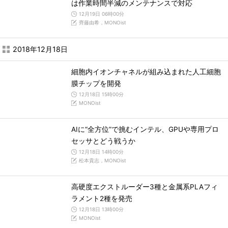
は作業時間半減のメンテナンスで対応
12月19日 06時00分
齊藤由希，MONOist
2018年12月18日
細胞内イオンチャネルが組み込まれた人工細胞
膜チップを開発
12月18日 15時00分
MONOist
AIに“全方位”で挑むインテル、GPUや専用プロ
セッサとどう戦うか
12月18日 14時00分
松本貴志，MONOist
高硬度エクストルーダー3種と金属系PLAフィ
ラメント2種を発売
12月18日 13時00分
MONOist