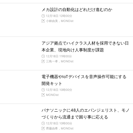
メカ設計の自動化はどれだけ進むのか
12月18日 12時00分
小林由美，MONOist
アジア拠点でハイクラス人材を採用できない日
本企業、現地向け人事制度が課題
12月18日 11時00分
三島一孝，MONOist
電子機器やIoTデバイスを音声操作可能にする
開発キット
12月18日 10時00分
MONOist
パナソニックに48人のエバンジェリスト、モノ
づくりから流通まで困り事に応える
12月18日 10時00分
齊藤由希，MONOist