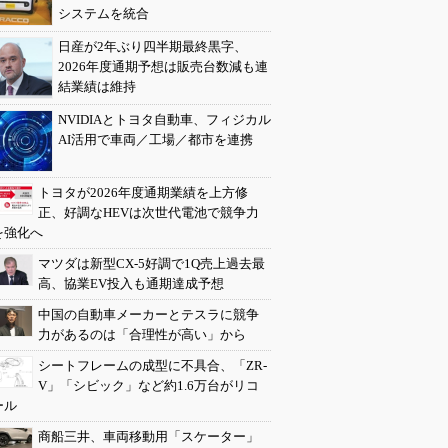
システムを統合
日産が2年ぶり四半期最終黒字、
2026年度通期予想は販売台数減も連
結業績は維持
NVIDIAとトヨタ自動車、フィジカル
AI活用で車両／工場／都市を連携
トヨタが2026年度通期業績を上方修
正、好調なHEVは次世代電池で競争力
を強化へ
マツダは新型CX-5好調で1Q売上過去最
高、協業EV投入も通期達成予想
中国の自動車メーカーとテスラに競争
力があるのは「合理性が高い」から
シートフレームの成型に不具合、「ZR-
V」「シビック」など約1.6万台がリコ
ール
商船三井、車両移動用「スケーター」