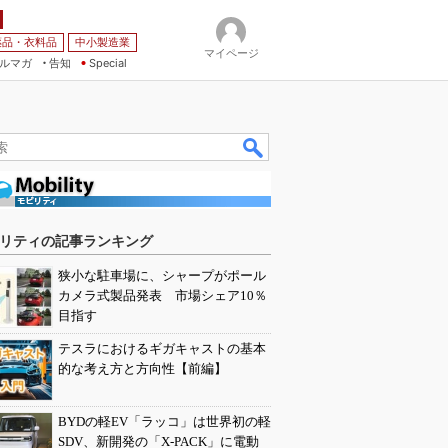
薬品・衣料品
中小製造業
マイページ
ルマガ
告知
Special
リティの記事ランキング
狭小な駐車場に、シャープがポール
カメラ式製品発表 市場シェア10％
目指す
テスラにおけるギガキャストの基本
的な考え方と方向性【前編】
BYDの軽EV「ラッコ」は世界初の軽
SDV、新開発の「X-PACK」に電動