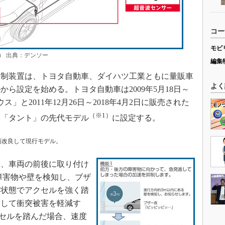
コー
モビ
） 出典：デンソー
編集
制装置は、トヨタ自動車、ダイハツ工業ともに量販車
よく
ら設定を始める。トヨタ自動車は2009年5月18日～
ス」と2011年12月26日～2018年4月2日に販売された
（※1）
は「タント」の先代モデル
に設定する。
に全面改良して現行モデル。
、車両の前後に取り付け
障害物や壁を検知し、ブザ
る状態でアクセルを強く踏
制して衝突被害を軽減す
クセルを踏んだ場合、速度