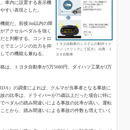
る。車内に設置する表示機
りやすい表現とした。
機能だ。前後3m以内の障
ーがアクセルペダルを強く
いだと判断する。コントロ
トヨタ自動車のシステムの動作イメ
ことでエンジンの出力を抑
ージ（クリックして拡大） 出典：ト
としての機能も兼ねる。
ヨタ自動車
は、トヨタ自動車が5万5080円、ダイハツ工業が3万
RDA）の調査によれば、クルマが当事者となる事故に
故の比率は、ドライバーが75歳以上だった場合に特に
以下でペダルの踏み間違いによる事故の比率が高い。運転
くことから、踏み間違いによる事故の件数も増えていく