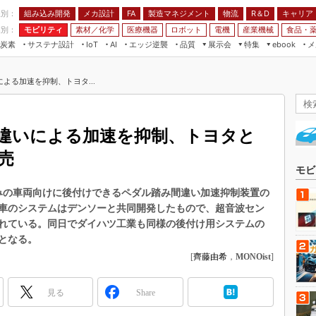
程別：
組み込み開発
メカ設計
製造マネジメント
物流
R＆D
キャリア
FA
業別：
モビリティ
素材／化学
医療機器
ロボット
電機
産業機械
食品・
炭素
サステナ設計
エッジ逆襲
品質
展示会
特集
メ
IoT
AI
ebook
伝承
組み込み開発
CEATEC
読者調査まとめ
編集後記
よる加速を抑制、トヨタ...
JIMTOF
保全
メカ設計
つながるクルマ
組込み/エッジ コンピューティング
ス
 AI
製造マネジメント
5G
展＆IoT/5Gソリューション展
VR／AR
FA
違いによる加速を抑制、トヨタと
IIFES
モビリティ
フィールドサービス
売
国際ロボット展
素材／化学
FPGA
モビ
ジャパンモビリティショー
組み込み画像技術
売済みの車両向けに後付けできるペダル踏み間違い加速抑制装置の
TECHNO-FRONTIER
車のシステムはデンソーと共同開発したもので、超音波セン
組み込みモデリング
人テク展
れている。同日でダイハツ工業も同様の後付け用システムの
Windows Embedded
となる。
スマート工場EXPO
車載ソフト開発
[
齊藤由希
，
MONOist
]
EdgeTech+
ISO26262
日本ものづくりワールド
見る
Share
無償設計ツール
AUTOMOTIVE WORLD