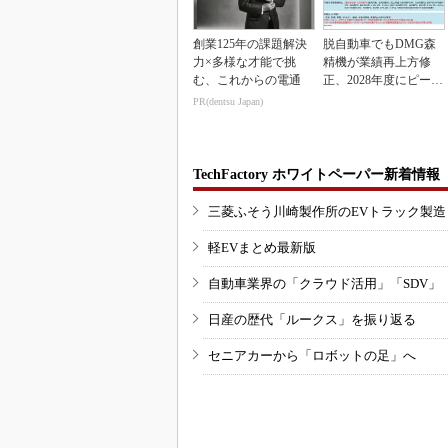
創業125年の課題解決
脱自動車でもDMG森
力×多様な才能で挑
精機が業績再上方修
む、これからの電通
正、2028年度にピーク
利益計画
PR(dentsu Japan)
TechFactory ホワイトペーパー新着情報
三菱ふそう川崎製作所のEVトラック製
軽EVまとめ最新版
自動車業界の「クラウド活用」「SDV」
日産の歴代「ルークス」を振り返る
セニアカーから「ロボットの足」へ