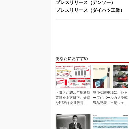
プレスリリース（デンソー）
プレスリリース（ダイハツ工業）
あなたにおすすめ
トヨタが2026年度通期
狭小な駐車場に、シャ
業績を上方修正、好調
ープがポールカメラ式
なHEVは次世代電池
製品発表 市場シェア
で競争力を強化へ
10％目指す