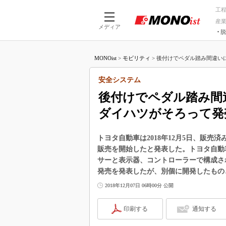
工
産
メディア
脱
つながる技術
AI×技術
MONOist
>
モビリティ
>
後付けでペダル踏み間違いに
つながる工場
AI×設備
つながるサービ
Physical
安全システム
後付けでペダル踏み間
ダイハツがそろって発
トヨタ自動車は2018年12月5日、販
販売を開始したと発表した。トヨタ自動
サーと表示器、コントローラーで構成さ
発売を発表したが、別個に開発したもの
2018年12月07日 06時00分 公開
印刷する
通知する