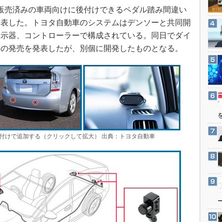
3Dプリンタ
日、販売済みの車両向けに後付けできるペダル踏み間違い
産業オープンネット展
デジタルツインとCAE
発表した。トヨタ自動車のシステムはデンソーと共同開
S＆OP
表示器、コントローラーで構成されている。同日でダイ
ムの発売を発表したが、別個に開発したものとなる。
インダストリー4.0
イノベーション
製造業ビッグデータ
メイドインジャパン
植物工場
知財マネジメント
付けで追加する（クリックして拡大） 出典：トヨタ自動車
海外生産
グローバル設計・開発
制御セキュリティ
新型コロナへの対応