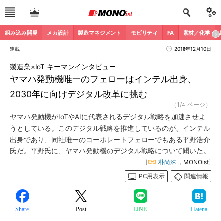
組み込み開発
メカ設計
製造マネジメント
モビリティ
FA
素材／化学
連載
2018年12月10日
製造業×IoT キーマンインタビュー
ヤマハ発動機唯一のフェローはインテル出身、
2030年に向けデジタル改革に挑む
（1/4 ページ）
ヤマハ発動機がIoTやAIに代表されるデジタル戦略を加速させよ
うとしている。このデジタル戦略を推進しているのが、インテル
出身であり、同社唯一のコーポレートフェローでもある平野浩介
氏だ。平野氏に、ヤマハ発動機のデジタル戦略について聞いた。
[
朴尚洙
，MONOist]
PC用表示
関連情報
Share
Post
LINE
Hatena