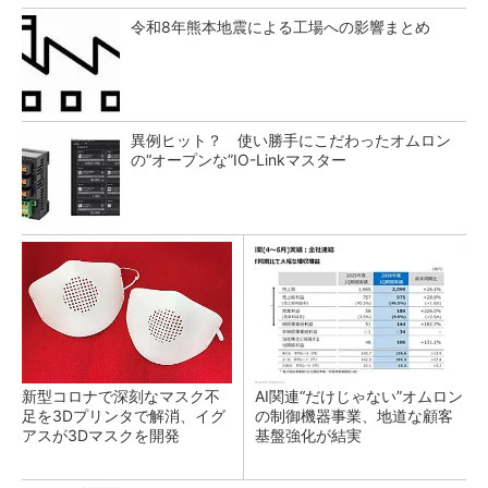
令和8年熊本地震による工場への影響まとめ
異例ヒット？ 使い勝手にこだわったオムロン
の“オープンな”IO-Linkマスター
新型コロナで深刻なマスク不
AI関連“だけじゃない”オムロン
足を3Dプリンタで解消、イグ
の制御機器事業、地道な顧客
アスが3Dマスクを開発
基盤強化が結実