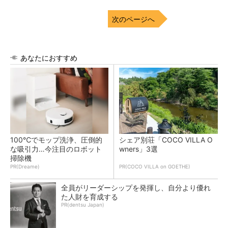
次のページへ
あなたにおすすめ
100℃でモップ洗浄、圧倒的
シェア別荘「COCO VILLA O
な吸引力…今注目のロボット
wners」3選
掃除機
PR(Dreame)
PR(COCO VILLA on GOETHE)
全員がリーダーシップを発揮し、自分より優れ
た人財を育成する
PR(dentsu Japan)