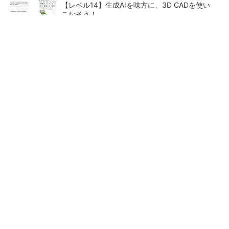
【レベル14】生成AIを味方に、3D CADを使い
こなそう！
【西野亮廣】つくりたいものを追求できる環境
の作り方とは
PR(FINCHI on GOETHE)
「取りあえずボルトで固定」は禁物 締結部設
計で押さえるべき基本