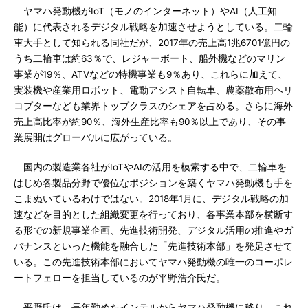
ヤマハ発動機がIoT（モノのインターネット）やAI（人工知
能）に代表されるデジタル戦略を加速させようとしている。二輪
車大手として知られる同社だが、2017年の売上高1兆6701億円の
うち二輪車は約63％で、レジャーボート、船外機などのマリン
事業が19％、ATVなどの特機事業も9％あり、これらに加えて、
実装機や産業用ロボット、電動アシスト自転車、農薬散布用ヘリ
コプターなども業界トップクラスのシェアを占める。さらに海外
売上高比率が約90％、海外生産比率も90％以上であり、その事
業展開はグローバルに広がっている。
国内の製造業各社がIoTやAIの活用を模索する中で、二輪車を
はじめ各製品分野で優位なポジションを築くヤマハ発動機も手を
こまぬいているわけではない。2018年1月に、デジタル戦略の加
速などを目的とした組織変更を行っており、各事業本部を横断す
る形での新規事業企画、先進技術開発、デジタル活用の推進やガ
バナンスといった機能を融合した「先進技術本部」を発足させて
いる。この先進技術本部においてヤマハ発動機の唯一のコーポレ
ートフェローを担当しているのが平野浩介氏だ。
平野氏は、長年勤めたインテルからヤマハ発動機に移り、これ