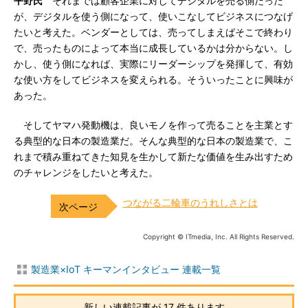
平野氏
それまでは顧客企業に対してデジタルを売る側だった
が、デジタルを使う側になって、使いこなしてビジネスにつなげ
たいと考えた。ベンダーとしては、売ってしまえばそこで終わり
で、売ったものによって本当に成長しているかは分からない。し
かし、使う側になれば、実際にリーダーシップを発揮して、有効
な使い方をしてビジネスを変えられる。そういったことに興味が
あった。
そしてヤマハ発動機は、良いモノを作って売ることを主業とす
る典型的な日本の製造業だ。そんな典型的な日本の製造業で、こ
れまで積み重ねてきた知見を生かして新たな価値を生み出すため
のチャレンジをしたいと考えた。
つながる二輪車のうれしさとは
Copyright © ITmedia, Inc. All Rights Reserved.
製造業×IoT キーマンインタビュー 連載一覧
新しい連載記事が 17 件あります