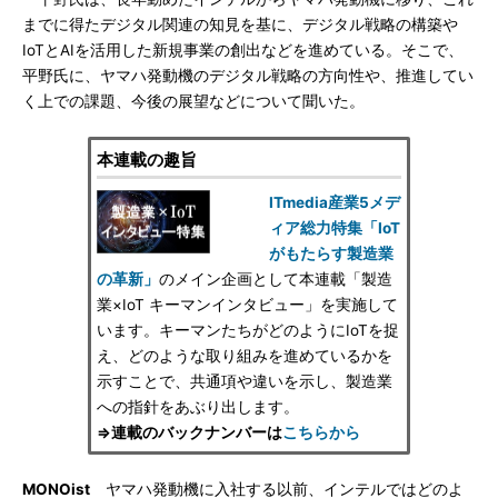
までに得たデジタル関連の知見を基に、デジタル戦略の構築や
IoTとAIを活用した新規事業の創出などを進めている。そこで、
平野氏に、ヤマハ発動機のデジタル戦略の方向性や、推進してい
く上での課題、今後の展望などについて聞いた。
本連載の趣旨
ITmedia産業5メデ
ィア総力特集「IoT
がもたらす製造業
の革新」
のメイン企画として本連載「製造
業×IoT キーマンインタビュー」を実施して
います。キーマンたちがどのようにIoTを捉
え、どのような取り組みを進めているかを
示すことで、共通項や違いを示し、製造業
への指針をあぶり出します。
⇒連載のバックナンバーは
こちらから
MONOist
ヤマハ発動機に入社する以前、インテルではどのよ