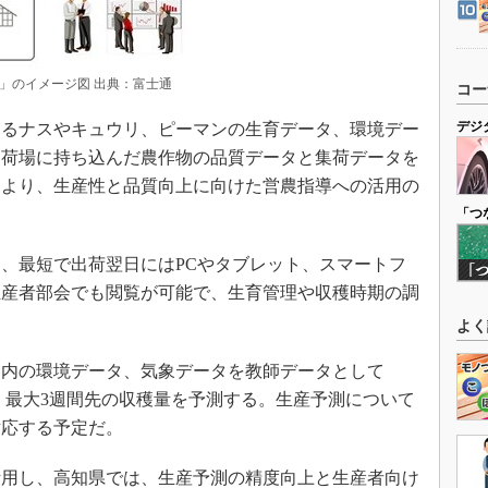
」のイメージ図 出典：富士通
コー
デジ
るナスやキュウリ、ピーマンの生育データ、環境デー
出荷場に持ち込んだ農作物の品質データと集荷データを
により、生産性と品質向上に向けた営農指導への活用の
「つ
、最短で出荷翌日にはPCやタブレット、スマートフ
生産者部会でも閲覧が可能で、生育管理や収穫時期の調
。
よく
内の環境データ、気象データを教師データとして
習させ、最大3週間先の収穫量を予測する。生産予測について
対応する予定だ。
用し、高知県では、生産予測の精度向上と生産者向け