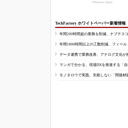
進工場に選出
PR(dentsu Japan)
TechFactory ホワイトペーパー新着情報
年間200時間超の業務を削減、ナブテス
年間1800時間以上の工数削減、フィー
データ連携で業務改善、アナログ文化が
マンガで分かる、現場DXを推進する「
モノタロウで実践、失敗しない「間接材