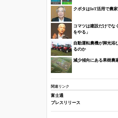
クボタはIoT活用で農
コマツは建設だけでな
をやる」
自動運転農機が脚光浴び
るのか
減少傾向にある果樹農
関連リンク
富士通
プレスリリース