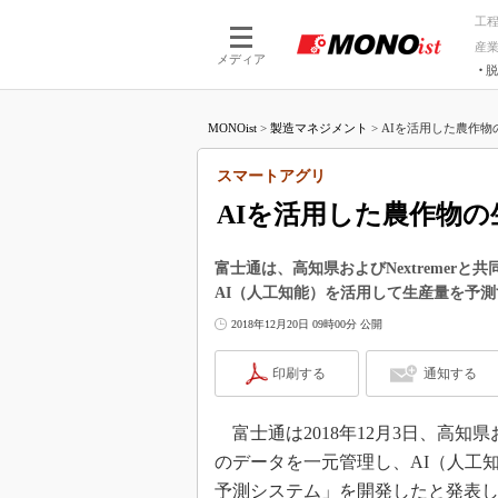
工
産
メディア
脱
つながる技術
AI×技術
MONOist
>
製造マネジメント
>
AIを活用した農作物
つながる工場
AI×設備
つながるサービ
Physical
スマートアグリ
AIを活用した農作物
富士通は、高知県およびNextremer
AI（人工知能）を活用して生産量を予
2018年12月20日 09時00分 公開
印刷する
通知する
富士通は2018年12月3日、高知県
のデータを一元管理し、AI（人工
予測システム」を開発したと発表した