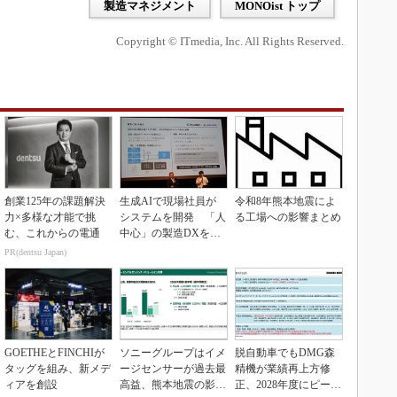
製造マネジメント
MONOist トップ
Copyright © ITmedia, Inc. All Rights Reserved.
創業125年の課題解決
生成AIで現場社員が
令和8年熊本地震によ
力×多様な才能で挑
システムを開発 「人
る工場への影響まとめ
む、これからの電通
中心」の製造DXを自
走させた3社の方法
PR(dentsu Japan)
GOETHEとFINCHIが
ソニーグループはイメ
脱自動車でもDMG森
タッグを組み、新メデ
ージセンサーが過去最
精機が業績再上方修
ィアを創設
高益、熊本地震の影響
正、2028年度にピーク