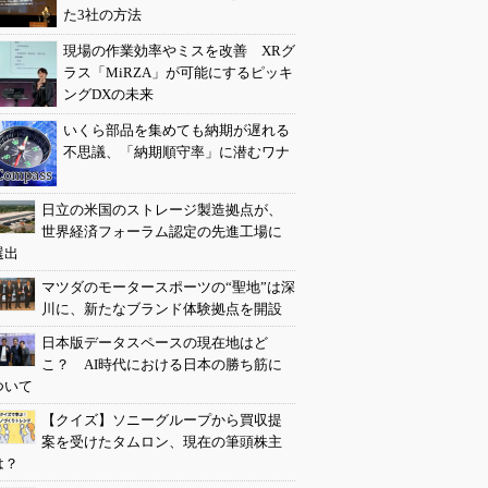
た3社の方法
現場の作業効率やミスを改善 XRグ
ラス「MiRZA」が可能にするピッキ
ングDXの未来
いくら部品を集めても納期が遅れる
不思議、「納期順守率」に潜むワナ
日立の米国のストレージ製造拠点が、
世界経済フォーラム認定の先進工場に
選出
マツダのモータースポーツの“聖地”は深
川に、新たなブランド体験拠点を開設
日本版データスペースの現在地はど
こ？ AI時代における日本の勝ち筋に
ついて
【クイズ】ソニーグループから買収提
案を受けたタムロン、現在の筆頭株主
は？