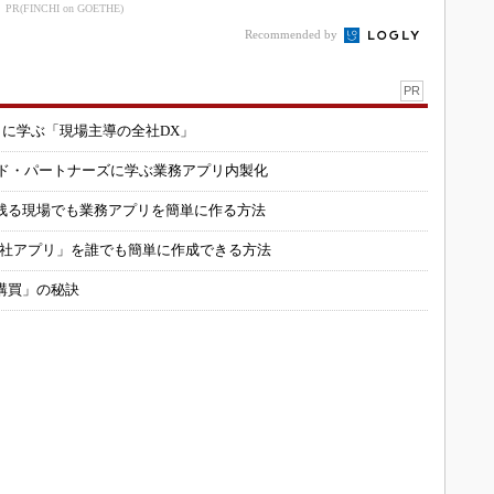
も限定的
利益計画
PR(FINCHI on GOETHE)
Recommended by
PR
コに学ぶ「現場主導の全社DX」
ルド・パートナーズに学ぶ業務アプリ内製化
残る現場でも業務アプリを簡単に作る方法
自社アプリ」を誰でも簡単に作成できる方法
購買」の秘訣