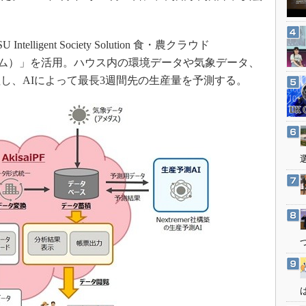
3Dプリンタ
。
産業オープンネット展
デジタルツインとCAE
ligent Society Solution 食・農クラウド
S＆OP
フォーム）」を活用。ハウス内の環境データや気象データ、
インダストリー4.0
し、AIによって最長3週間先の生産量を予測する。
イノベーション
製造業ビッグデータ
メイドインジャパン
植物工場
知財マネジメント
海外生産
グローバル設計・開発
制御セキュリティ
新型コロナへの対応