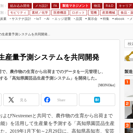
程別：
組み込み開発
メカ設計
製造マネジメント
物流
R＆D
キャリア
FA
業別：
モビリティ
素材／化学
医療機器
ロボット
電機
産業機械
食品・
炭素
サステナ設計
エッジ逆襲
品質
展示会
特集
メ
IoT
AI
ebook
伝承
組み込み開発
CEATEC
読者調査まとめ
編集後記
の生産量予測システムを共同開発...
JIMTOF
保全
メカ設計
つながるクルマ
組込み/エッジ コンピューティング
ス
 AI
製造マネジメント
5G
展＆IoT/5Gソリューション展
VR／AR
FA
の生産量予測システムを共同開発
IIFES
モビリティ
フィールドサービス
国際ロボット展
素材／化学
FPGA
と共同で、農作物の生育から出荷までのデータを一元管理し、
製造
ジャパンモビリティショー
測する「高知県園芸品生産予測システム」を開発した。
組み込み画像技術
TECHNO-FRONTIER
[
MONOist
]
組み込みモデリング
人テク展
Windows Embedded
見る
Share
スマート工場EXPO
車載ソフト開発
EdgeTech+
およびNextremerと共同で、農作物の生育から出荷まで
ISO26262
日本ものづくりワールド
知能）を活用して生産量を予測する「高知県園芸品生産
無償設計ツール
AUTOMOTIVE WORLD
。2019年1月下旬～2月29日に、高知県高知市、安芸