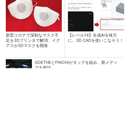
新型コロナで深刻なマスク不
【レベル14】生成AIを味方
足を3Dプリンタで解消、イグ
に、3D CADを使いこなそう！
アスが3Dマスクを開発
GOETHEとFINCHIがタッグを組み、新メディ
アを創設
PR(FINCHI on GOETHE)
令和8年熊本地震による工場への影響まとめ
狭小な駐車場に、シャープがポールカメラ式製
品発表 市場シェア10％目指す