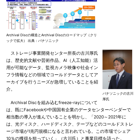
Archival Discの構造とArchival Discのロードマップ（クリ
ックで拡大） 出典：パナソニック
ストレージ事業開発センター所長の古川厚氏
は、歴史的文献や芸術作品、AI（人工知能）活
用が可能なデータ、監視カメラ映像や社会イン
フラ情報などの領域でコールドデータとしてア
ーカイブを行うニーズが急増していることを紹
介。
パナソニックの古川
厚氏
Archival Discを組み込むfreeze-rayについて
は、既にFacebookや中国国有企業のデータセンターベンダーで
相当数の導入が進んでいることを明かし、「2020～2021年に
は、光ディスク、ハードディスク、テープなどのコールドストレ
ージ市場が1兆円規模になると言われている。この市場でシェア
10％の獲得を狙っていく」（古川氏）と事業目標を語った。