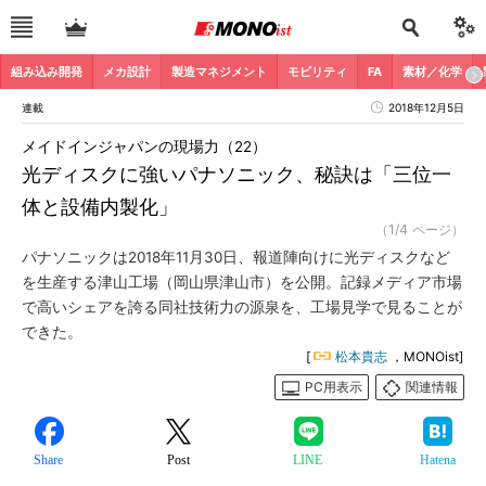
組み込み開発
メカ設計
製造マネジメント
モビリティ
FA
素材／化学
連載
2018年12月5日
メイドインジャパンの現場力（22）
光ディスクに強いパナソニック、秘訣は「三位一
体と設備内製化」
（1/4 ページ）
パナソニックは2018年11月30日、報道陣向けに光ディスクなど
を生産する津山工場（岡山県津山市）を公開。記録メディア市場
で高いシェアを誇る同社技術力の源泉を、工場見学で見ることが
できた。
[
松本貴志
，MONOist]
PC用表示
関連情報
Share
Post
LINE
Hatena