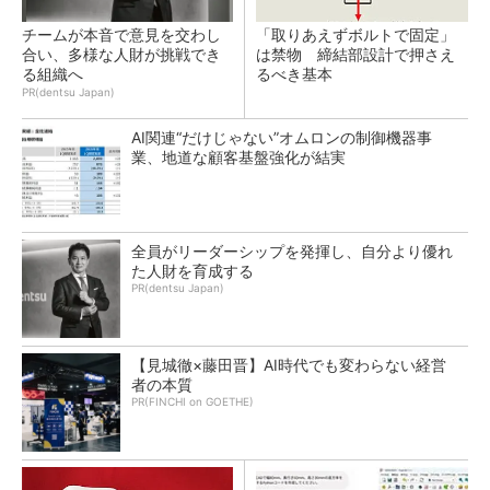
チームが本音で意見を交わし
「取りあえずボルトで固定」
合い、多様な人財が挑戦でき
は禁物 締結部設計で押さえ
る組織へ
るべき基本
PR(dentsu Japan)
AI関連“だけじゃない”オムロンの制御機器事
業、地道な顧客基盤強化が結実
全員がリーダーシップを発揮し、自分より優れ
た人財を育成する
PR(dentsu Japan)
【見城徹×藤田晋】AI時代でも変わらない経営
者の本質
PR(FINCHI on GOETHE)