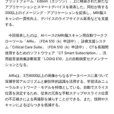
プラットフォーム「Edison（エジソン）」上に構築された新たな
アプリケーションとスマートデバイスを発表した。同社が有する
200以上のイメージング・アプリケーションを拡張し、MRI脳ス
キャンの一貫性向上、デバイスのライフサイクル延長などを支援
する。
今回発表したのは、AIベースのMRI脳スキャン用自動ワークフ
ローツール「AIRx」（FDA 510（k）申請中）、診療支援システ
ム「Critical Care Suite」（FDA 510（k）申請中）、CTを長期間
使用するためのソフトウウェア「CT Smart Subscription」、汎
用超音波画像診断装置「LOGIQ E10」上の自動病変セグメンテー
ションとなる。
AIRxは、3万6000以上の画像からなるデータベースに基づいて
深層学習アルゴリズムと解剖学的認識を活用する、学習済みニュ
ーラルネットワーク・モデルを特徴としている。自動でスライス
位置を決定するため、従来の冗長な手動ステップやスライス位置
の不正確さによる再撮影を減らすことができる。また、技師やス
キャンによるばらつきを低減する。