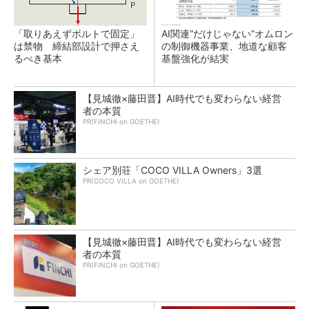
「取りあえずボルトで固定」
AI関連“だけじゃない”オムロン
は禁物 締結部設計で押さえ
の制御機器事業、地道な顧客
るべき基本
基盤強化が結実
【見城徹×藤田晋】AI時代でも変わらない経営
者の本質
PR(FINCHI on GOETHE)
シェア別荘「COCO VILLA Owners」3選
PR(COCO VILLA on GOETHE)
【見城徹×藤田晋】AI時代でも変わらない経営
者の本質
PR(FINCHI on GOETHE)