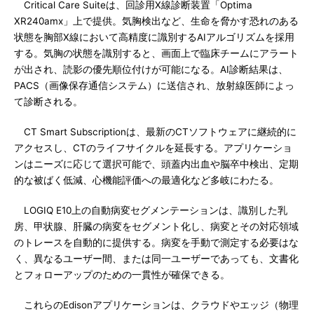
Critical Care Suiteは、回診用X線診断装置「Optima
XR240amx」上で提供。気胸検出など、生命を脅かす恐れのある
状態を胸部X線において高精度に識別するAIアルゴリズムを採用
する。気胸の状態を識別すると、画面上で臨床チームにアラート
が出され、読影の優先順位付けが可能になる。AI診断結果は、
PACS（画像保存通信システム）に送信され、放射線医師によっ
て診断される。
CT Smart Subscriptionは、最新のCTソフトウェアに継続的に
アクセスし、CTのライフサイクルを延長する。アプリケーショ
ンはニーズに応じて選択可能で、頭蓋内出血や脳卒中検出、定期
的な被ばく低減、心機能評価への最適化など多岐にわたる。
LOGIQ E10上の自動病変セグメンテーションは、識別した乳
房、甲状腺、肝臓の病変をセグメント化し、病変とその対応領域
のトレースを自動的に提供する。病変を手動で測定する必要はな
く、異なるユーザー間、または同一ユーザーであっても、文書化
とフォローアップのための一貫性が確保できる。
これらのEdisonアプリケーションは、クラウドやエッジ（物理