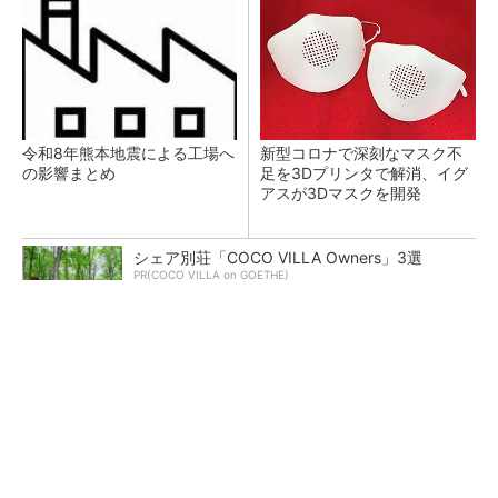
令和8年熊本地震による工場へ
新型コロナで深刻なマスク不
の影響まとめ
足を3Dプリンタで解消、イグ
アスが3Dマスクを開発
シェア別荘「COCO VILLA Owners」3選
PR(COCO VILLA on GOETHE)
【レベル14】生成AIを味方に、3D CADを使い
こなそう！
狭小な駐車場に、シャープがポールカメラ式製