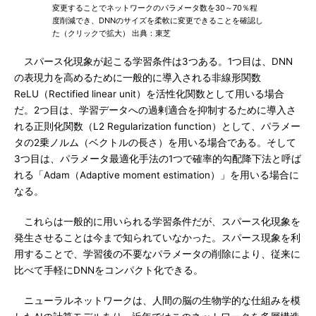
変更することでネットワークのパラメータ数を30～70％程
度削減でき、DNNのサイズを柔軟に変更できることを確認し
た（クリックで拡大） 出典：東芝
スパース化現象が起こる学習条件は3つある。1つ目は、DNN
の表現力を高めるために一般的に導入される非線形関数
ReLU（Rectified linear unit）を活性化関数として用いる場合
だ。2つ目は、学習データへの過剰適合を抑制するために導入さ
れる正則化関数（L2 Regularization function）として、パラメー
タの2乗ノルム（ベクトルの長さ）を用いる場合である。そして
3つ目は、パラメータ最適化手法の1つで確率的勾配降下法と呼ば
れる「Adam（Adaptive moment estimation）」を用いる場合に
なる。
これらは一般的に用いられる学習条件だが、スパース化現象を
発生させることは今まで知られていなかった。スパース現象を利
用することで、学習後の不要なパラメータの削除により、従来に
比べて手軽にDNNをコンパクト化できる。
ニューラルネットワークは、人間の脳の生物学的な仕組みを模