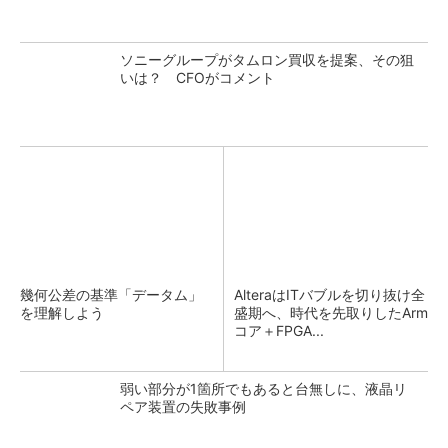
ソニーグループがタムロン買収を提案、その狙
いは？ CFOがコメント
幾何公差の基準「データム」
AlteraはITバブルを切り抜け全
を理解しよう
盛期へ、時代を先取りしたArm
コア＋FPGA...
弱い部分が1箇所でもあると台無しに、液晶リ
ペア装置の失敗事例