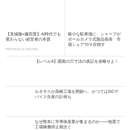
【見城徹×藤田晋】AI時代でも
狭小な駐車場に、シャープが
変わらない経営者の本質
ポールカメラ式製品発表 市
場シェア10％目指す
PR(FINCHI on GOETHE)
【レベル4】図面の穴寸法の表記を攻略せよ！
ルネサスが高崎工場を閉鎖へ、かつてはSiCデ
バイス生産の計画も
なぜ熊本に半導体産業が集まるのか――地震で
工場稼働停止相次ぐ