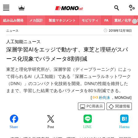
組み込み開発
メカ設計
製造マネジメント
モビリティ
FA
素材／化学
ニュース
2018年12月18日
人工知能ニュース
深層学習AIをエッジで動かす、東芝と理研がスパ
ース化現象でパラメータ8割削減
東芝と理化学研究所が、深層学習（ディープラーニング）によっ
て得られるAI（人工知能）である「深層ニューラルネットワーク
（DNN）」のコンパクト化技術を開発。DNNの性能を維持した
ままで、学習した結果であるパラメータを80％削減できる。
[
朴尚洙
，MONOist]
PC用表示
関連情報
Share
Post
LINE
Hatena