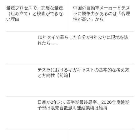
量産プロセスで、完璧な量産
中国の自動車メーカーとテス
（組み立て）と検査ができな
ラに競争力があるのは「合理
い理由
性が高い」から
10年タイで暮らした自分が4年ぶりに現地を訪
れたら……
テスラにおけるギガキャストの基本的な考え方
と方向性【前編】
日産が2年ぶり四半期最終黒字、2026年度通期
予想は販売台数減も連結業績は維持