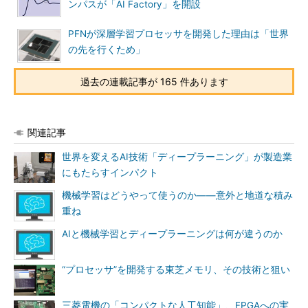
ンパスが「AI Factory」を開設
PFNが深層学習プロセッサを開発した理由は「世界
の先を行くため」
過去の連載記事が 165 件あります
関連記事
世界を変えるAI技術「ディープラーニング」が製造業
にもたらすインパクト
機械学習はどうやって使うのか――意外と地道な積み
重ね
AIと機械学習とディープラーニングは何が違うのか
“プロセッサ”を開発する東芝メモリ、その技術と狙い
三菱電機の「コンパクトな人工知能」、FPGAへの実