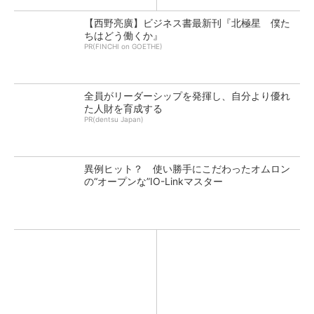
【西野亮廣】ビジネス書最新刊『北極星 僕た
ちはどう働くか』
PR(FINCHI on GOETHE)
全員がリーダーシップを発揮し、自分より優れ
た人財を育成する
PR(dentsu Japan)
異例ヒット？ 使い勝手にこだわったオムロン
の“オープンな”IO-Linkマスター