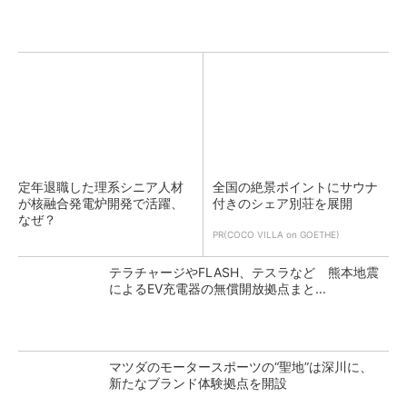
定年退職した理系シニア人材
全国の絶景ポイントにサウナ
が核融合発電炉開発で活躍、
付きのシェア別荘を展開
なぜ？
PR(COCO VILLA on GOETHE)
テラチャージやFLASH、テスラなど 熊本地震
によるEV充電器の無償開放拠点まと...
マツダのモータースポーツの“聖地”は深川に、
新たなブランド体験拠点を開設