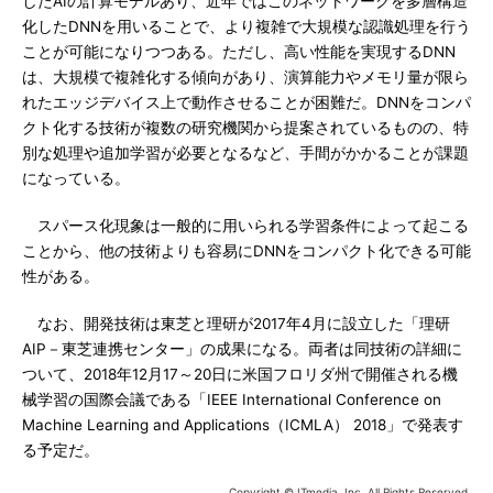
したAIの計算モデルあり、近年ではこのネットワークを多層構造
化したDNNを用いることで、より複雑で大規模な認識処理を行う
ことが可能になりつつある。ただし、高い性能を実現するDNN
は、大規模で複雑化する傾向があり、演算能力やメモリ量が限ら
れたエッジデバイス上で動作させることが困難だ。DNNをコンパ
クト化する技術が複数の研究機関から提案されているものの、特
別な処理や追加学習が必要となるなど、手間がかかることが課題
になっている。
スパース化現象は一般的に用いられる学習条件によって起こる
ことから、他の技術よりも容易にDNNをコンパクト化できる可能
性がある。
なお、開発技術は東芝と理研が2017年4月に設立した「理研
AIP－東芝連携センター」の成果になる。両者は同技術の詳細に
ついて、2018年12月17～20日に米国フロリダ州で開催される機
械学習の国際会議である「IEEE International Conference on
Machine Learning and Applications（ICMLA） 2018」で発表す
る予定だ。
Copyright © ITmedia, Inc. All Rights Reserved.