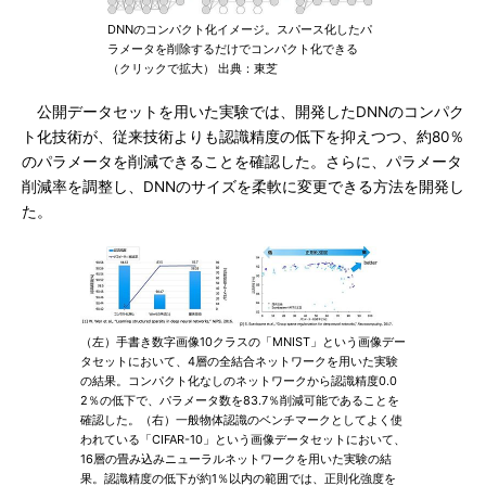
DNNのコンパクト化イメージ。スパース化したパ
ラメータを削除するだけでコンパクト化できる
（クリックで拡大） 出典：東芝
公開データセットを用いた実験では、開発したDNNのコンパク
ト化技術が、従来技術よりも認識精度の低下を抑えつつ、約80％
のパラメータを削減できることを確認した。さらに、パラメータ
削減率を調整し、DNNのサイズを柔軟に変更できる方法を開発し
た。
（左）手書き数字画像10クラスの「MNIST」という画像デー
タセットにおいて、4層の全結合ネットワークを用いた実験
の結果。コンパクト化なしのネットワークから認識精度0.0
2％の低下で、パラメータ数を83.7％削減可能であることを
確認した。（右）一般物体認識のベンチマークとしてよく使
われている「CIFAR-10」という画像データセットにおいて、
16層の畳み込みニューラルネットワークを用いた実験の結
果。認識精度の低下が約1％以内の範囲では、正則化強度を