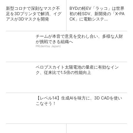
新型コロナで深刻なマスク不
BYDの軽EV「ラッコ」は世界
足を3Dプリンタで解消、イグ
初の軽SDV、新開発の「X-PA
アスが3Dマスクを開発
CK」に電動システ...
チームが本音で意見を交わし合い、多様な人財
が挑戦できる組織へ
PR(dentsu Japan)
ペロブスカイト太陽電池の量産に有効なイン
ク、従来比で1.5倍の性能向上
【レベル14】生成AIを味方に、3D CADを使い
こなそう！