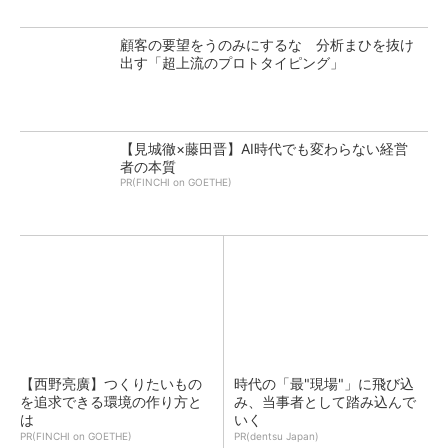
顧客の要望をうのみにするな 分析まひを抜け
出す「超上流のプロトタイピング」
【見城徹×藤田晋】AI時代でも変わらない経営
者の本質
PR(FINCHI on GOETHE)
【西野亮廣】つくりたいもの
時代の「最"現場"」に飛び込
を追求できる環境の作り方と
み、当事者として踏み込んで
は
いく
PR(FINCHI on GOETHE)
PR(dentsu Japan)