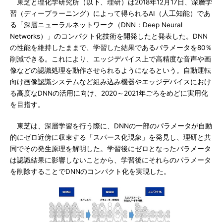
東芝と理化学研究所（以下、理研）は2018年12月17日、深層学
習（ディープラーニング）によって得られるAI（人工知能）であ
る「深層ニューラルネットワーク（DNN：Deep Neural
Networks）」のコンパクト化技術を開発したと発表した。DNN
の性能を維持したままで、学習した結果であるパラメータを80％
削減できる。これにより、エッジデバイス上で高精度な音声や画
像などの認識処理を動作させられるようになるという。自動運転
向け画像認識システムなど組み込み機器やエッジデバイスにおけ
る高度なDNNの活用に向け、2020～2021年ごろをめどに実用化
を目指す。
東芝は、深層学習を行う際に、DNNの一部のパラメータが自動
的にゼロ近傍に収束する「スパース化現象」を発見し、理研と共
同でその発生原理を解明した。学習後にゼロとなったパラメータ
は認識結果に影響しないことから、学習後にそれらのパラメータ
を削除することでDNNのコンパクト化を実現した。