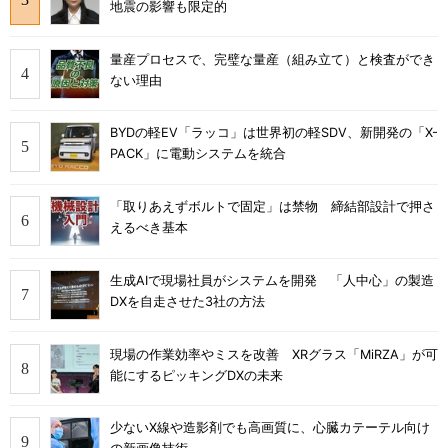
地震の影響も限定的
量産プロセスで、完璧な量産（組み立て）と検査ができ
ない理由
BYDの軽EV「ラッコ」は世界初の軽SDV、新開発の「X-
PACK」に電動システムを統合
「取りあえずボルトで固定」は禁物 締結部設計で押さ
えるべき基本
生成AIで現場社員がシステムを開発 「人中心」の製造
DXを自走させた3社の方法
現場の作業効率やミスを改善 XRグラス「MiRZA」が可
能にするピッキングDXの未来
少ないX線や造影剤でも高画質に、心臓カテーテル向け