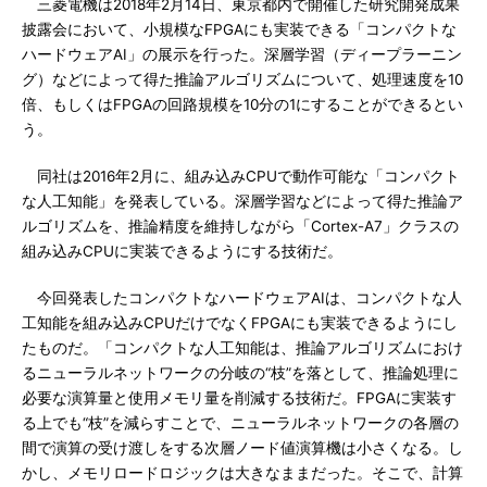
三菱電機は2018年2月14日、東京都内で開催した研究開発成果
披露会において、小規模なFPGAにも実装できる「コンパクトな
ハードウェアAI」の展示を行った。深層学習（ディープラーニン
グ）などによって得た推論アルゴリズムについて、処理速度を10
倍、もしくはFPGAの回路規模を10分の1にすることができるとい
う。
同社は2016年2月に、組み込みCPUで動作可能な「コンパクト
な人工知能」を発表している。深層学習などによって得た推論ア
ルゴリズムを、推論精度を維持しながら「Cortex-A7」クラスの
組み込みCPUに実装できるようにする技術だ。
今回発表したコンパクトなハードウェアAIは、コンパクトな人
工知能を組み込みCPUだけでなくFPGAにも実装できるようにし
たものだ。「コンパクトな人工知能は、推論アルゴリズムにおけ
るニューラルネットワークの分岐の“枝”を落として、推論処理に
必要な演算量と使用メモリ量を削減する技術だ。FPGAに実装す
る上でも“枝”を減らすことで、ニューラルネットワークの各層の
間で演算の受け渡しをする次層ノード値演算機は小さくなる。し
かし、メモリロードロジックは大きなままだった。そこで、計算