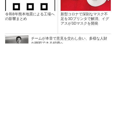
令和8年熊本地震による工場へ
新型コロナで深刻なマスク不
の影響まとめ
足を3Dプリンタで解消、イグ
アスが3Dマスクを開発
チームが本音で意見を交わし合い、多様な人財
が挑戦できる組織へ
PR(dentsu Japan)
【レベル14】生成AIを味方に、3D CADを使い
こなそう！
狭小な駐車場に、シャープがポールカメラ式製
品発表 市場シェア10％目指す