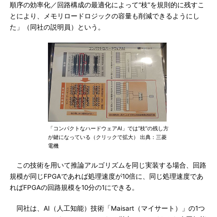
順序の効率化／回路構成の最適化によって“枝”を規則的に残すこ
とにより、メモリロードロジックの容量も削減できるようにし
た」（同社の説明員）という。
「コンパクトなハードウェアAI」では“枝”の残し方
が鍵になっている（クリックで拡大） 出典：三菱
電機
この技術を用いて推論アルゴリズムを同じ実装する場合、回路
規模が同じFPGAであれば処理速度が10倍に、同じ処理速度であ
ればFPGAの回路規模を10分の1にできる。
同社は、AI（人工知能）技術「Maisart（マイサート）」の1つ