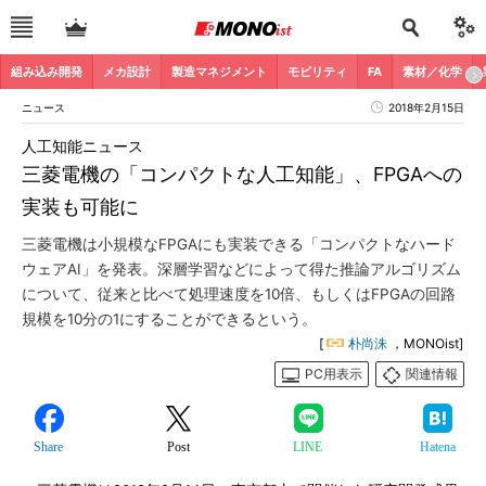
組み込み開発
メカ設計
製造マネジメント
モビリティ
FA
素材／化学
ニュース
2018年2月15日
人工知能ニュース
三菱電機の「コンパクトな人工知能」、FPGAへの
実装も可能に
三菱電機は小規模なFPGAにも実装できる「コンパクトなハード
ウェアAI」を発表。深層学習などによって得た推論アルゴリズム
について、従来と比べて処理速度を10倍、もしくはFPGAの回路
規模を10分の1にすることができるという。
[
朴尚洙
，MONOist]
PC用表示
関連情報
Share
Post
LINE
Hatena