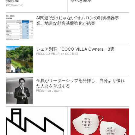
掃除機
るべき基本
PR(Dreame)
AI関連“だけじゃない”オムロンの制御機器事
業、地道な顧客基盤強化が結実
シェア別荘「COCO VILLA Owners」3選
PR(COCO VILLA on GOETHE)
全員がリーダーシップを発揮し、自分より優れ
た人財を育成する
PR(dentsu Japan)