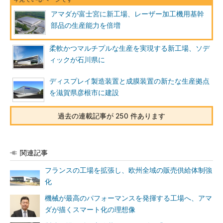
アマダが富士宮に新工場、レーザー加工機用基幹
部品の生産能力を倍増
柔軟かつマルチプルな生産を実現する新工場、ソデ
ィックが石川県に
ディスプレイ製造装置と成膜装置の新たな生産拠点
を滋賀県彦根市に建設
過去の連載記事が 250 件あります
関連記事
フランスの工場を拡張し、欧州全域の販売供給体制強
化
機械が最高のパフォーマンスを発揮する工場へ、アマ
ダが描くスマート化の理想像