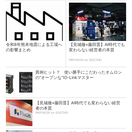
令和8年熊本地震による工場へ
【見城徹×藤田晋】AI時代でも
の影響まとめ
変わらない経営者の本質
PR(FINCHI on GOETHE)
異例ヒット？ 使い勝手にこだわったオムロン
の“オープンな”IO-Linkマスター
【見城徹×藤田晋】AI時代でも変わらない経営
者の本質
PR(FINCHI on GOETHE)