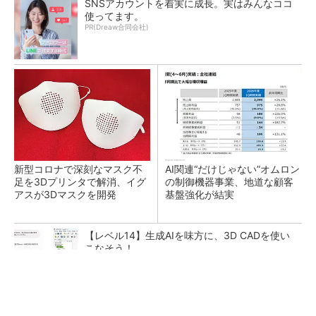
SNSアカウントを着実に成長。実はみんなココ
使ってます。
PR(Dreaw合同会社)
新型コロナで深刻なマスク不
AI関連“だけじゃない”オムロン
足を3Dプリンタで解消、イグ
の制御機器事業、地道な顧客
アスが3Dマスクを開発
基盤強化が結実
【レベル14】生成AIを味方に、3D CADを使い
こなそう！
SNSアカウントを着実に成長。実はみんなココ