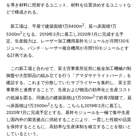
を導き材料に照射するユニット、材料を位置決めするユニットな
どで構成される。
2
新工場は、平屋で建築面積1万6400m
、延べ床面積1万
2
5300m
となる。2019年3月に着工し2020年1月に完成する予
定。生産能力は、レーザー加工機用基幹モジュールが月間130モ
ジュール、パンチ・レーザー複合機用が月間110モジュールとす
る計画である。
この新工場と合わせて、富士宮事業所近郊に板金加工機械の制
御盤や大型部品の組み立てを行う「アマダサテライトパーク」を
建設する。これまで分散していたサプライヤーを集約し、富士宮
事業所と連携することで、生産および物流の効率化と生産コスト
2
の低減を図る。同拠点の建築面積は1万300m
で鉄骨2階建て。延
2
べ床面積は1万3500m
となる。こちらも2019年3月に着工し
2020年1月に完成予定とする。基幹モジュールを一極で集中生産
し国内外の製造拠点に供給することにより、一貫した性能や品質
を保持するとともに、高効率な生産体制を確立することを狙いと
しているという。