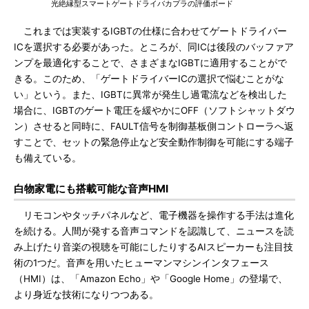
光絶縁型スマートゲートドライバカプラの評価ボード
これまでは実装するIGBTの仕様に合わせてゲートドライバー
ICを選択する必要があった。ところが、同ICは後段のバッファア
ンプを最適化することで、さまざまなIGBTに適用することがで
きる。このため、「ゲートドライバーICの選択で悩むことがな
い」という。また、IGBTに異常が発生し過電流などを検出した
場合に、IGBTのゲート電圧を緩やかにOFF（ソフトシャットダウ
ン）させると同時に、FAULT信号を制御基板側コントローラへ返
すことで、セットの緊急停止など安全動作制御を可能にする端子
も備えている。
白物家電にも搭載可能な音声HMI
リモコンやタッチパネルなど、電子機器を操作する手法は進化
を続ける。人間が発する音声コマンドを認識して、ニュースを読
み上げたり音楽の視聴を可能にしたりするAIスピーカーも注目技
術の1つだ。音声を用いたヒューマンマシンインタフェース
（HMI）は、「Amazon Echo」や「Google Home」の登場で、
より身近な技術になりつつある。