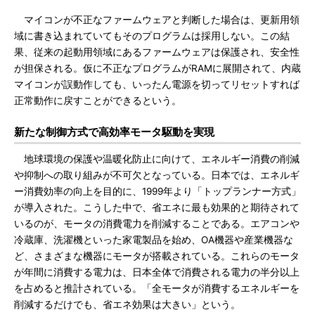
マイコンが不正なファームウェアと判断した場合は、更新用領
域に書き込まれていてもそのプログラムは採用しない。この結
果、従来の起動用領域にあるファームウェアは保護され、安全性
が担保される。仮に不正なプログラムがRAMに展開されて、内蔵
マイコンが誤動作しても、いったん電源を切ってリセットすれば
正常動作に戻すことができるという。
新たな制御方式で高効率モータ駆動を実現
地球環境の保護や温暖化防止に向けて、エネルギー消費の削減
や抑制への取り組みが不可欠となっている。日本では、エネルギ
ー消費効率の向上を目的に、1999年より「トップランナー方式」
が導入された。こうした中で、省エネに最も効果的と期待されて
いるのが、モータの消費電力を削減することである。エアコンや
冷蔵庫、洗濯機といった家電製品を始め、OA機器や産業機器な
ど、さまざまな機器にモータが搭載されている。これらのモータ
が年間に消費する電力は、日本全体で消費される電力の半分以上
を占めると推計されている。「全モータが消費するエネルギーを
削減するだけでも、省エネ効果は大きい」という。