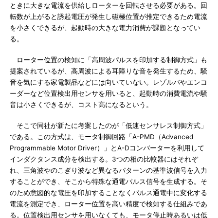
ときに大きな電流を供給しローターを回転させる必要がある。回
転数が上がると誘起電圧が発生し磁極位置が推定できるため電流
を小さくできるが、起動時の大きな電力消費が課題となってい
る。
ローター位置の検知に「高周波パルスを印加する制御方式」も
提案されているが、高周波による耳障りな音を発生するため、騒
音を気にする家電製品などには向いていない。レゾルバやエンコ
ーダーなど位置検出用センサを用いると、起動時の消費電流や騒
音は小さくできるが、コスト高になるという。
そこで同社が新たに考案したのが「低速センサレス制御方式」
である。この方式は、モータ制御回路「A-PMD（Advanced
Programmable Motor Driver）」とA-Dコンバーターを利用して
インダクタンス成分を検出する。3つの相の比較器にはそれぞ
れ、三角波やのこぎり波など異なるパターンの基準波信号を入力
することができ、そこから特殊な通電パルス信号を生成する。そ
のため意図的な電圧を印加することなくパルス通電中に変化する
電流を測定でき、ローター位置を高い精度で検知する仕組みであ
る。位置検出用センサを用いなくても、モータ停止時あるいは低