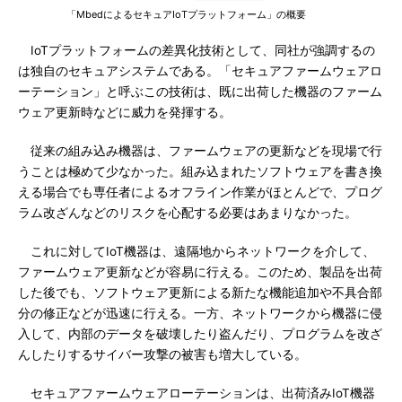
「MbedによるセキュアIoTプラットフォーム」の概要
IoTプラットフォームの差異化技術として、同社が強調するの
は独自のセキュアシステムである。「セキュアファームウェアロ
ーテーション」と呼ぶこの技術は、既に出荷した機器のファーム
ウェア更新時などに威力を発揮する。
従来の組み込み機器は、ファームウェアの更新などを現場で行
うことは極めて少なかった。組み込まれたソフトウェアを書き換
える場合でも専任者によるオフライン作業がほとんどで、プログ
ラム改ざんなどのリスクを心配する必要はあまりなかった。
これに対してIoT機器は、遠隔地からネットワークを介して、
ファームウェア更新などが容易に行える。このため、製品を出荷
した後でも、ソフトウェア更新による新たな機能追加や不具合部
分の修正などが迅速に行える。一方、ネットワークから機器に侵
入して、内部のデータを破壊したり盗んだり、プログラムを改ざ
んしたりするサイバー攻撃の被害も増大している。
セキュアファームウェアローテーションは、出荷済みIoT機器