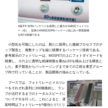
4端子P-SONパッケージを採用した最大4.5A対応フォトリレ
ー（右）。従来の4A対応SOP6パッケージ品に比べ実装面積
を80％削減できる
小型化を可能にしたのは、新たに採用した微細プロセスでのチ
ップ製造と、複数チップを縦に積層するパッケージ技術である。
参考展示のフォトリレーは、MOSFETの上にフォトダイオードを
積層し、その上に透明な絶縁樹脂を重ねLEDを積み上げる構造と
した。素子製造からパッケージングまで全ての工程を東芝グルー
プ内で行っていることが、製品開発の強みとなっている。
ブースでは、フォトリレーとメカリレ
ーをそれぞれ直列に200個接続し、ラン
プが点灯するまでのトータルスピードに
ついてデモを行った。これによると、遅
延時間はフォトリレーが1個当たり1ミリ