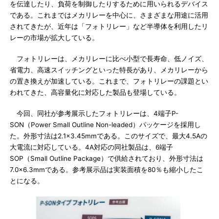
を伝達したり、負荷を制御したりするために用いられるデバイス
である。これまではメカリレーを中心に、さまざまな用途に活用
されてきたが、近年は「フォトリレー」など半導体を利用したリ
レーの市場が拡大している。
フォトリレーは、メカリレーに比べ小型で長寿命、低ノイズ、
省電力、高速スイッチングといった特長があり、メカリレーから
の置き換えが加速している。これまで、フォトリレーの課題とい
われてきた、高容量化に対応した製品も登場している。
今回、同社が参考展示したフォトリレーは、4端子P-
SON（Power Small Outline Non-leaded）パッケージを採用し
た。外形寸法は2.1×3.45mmである。このサイズで、最大4.5Aの
大電流に対応している。4A対応の同社製品は、6端子
SOP（Small Outline Package）で供給されており、外形寸法は
7.0×6.3mmである。参考展示品は実装面積を80％も縮小したこ
とになる。