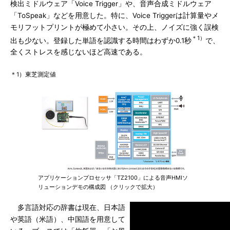
検出ミドルウェア「Voice Trigger」や、音声合成ミドルウェア
「ToSpeak」などを用意した。特に、Voice Triggerは計算量やメ
モリフットプリントが極めて小さい。その上、ノイズに強く誤検
＊1）
出も少ない。登録した単語を認識する時間はわずか0.1秒
で、
全くストレスを感じないほど高速である。
＊1）東芝測定値
アプリケーションプロセッサ「TZ2100」による音声HMIソ
リューションデモの構成図 （クリックで拡大）
多言語対応の辞書は現在、日本語
や英語（米語）、中国語を用意して