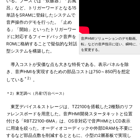
いる。ブースでは「炊飯器」「お風
呂」など、トリガーワードとなる15
単語をSRAMに登録したシステムで
音声操作のデモを行った。「止め
る」「開始」といったトリガーワー
ドに対応するフィードバック音声を
音声HMIソリューションのデモ動画
ROMに格納することで疑似的な対話
転」などの音声指示に従い、瞬時に、
を変更する。
型システムを構築した。
導入コストが安価な点も大きな特長である。表示パネルを除
き、音声HMIを実現するための部品コストは750～850円を想定
＊2）
している
。
＊2）東芝調べ（月産1万台ベース）
東芝デバイス＆ストレージは、TZ2100を搭載した2種類のリフ
ァレンスボードを用意した。音声HMI開発スタータキットと位置
付ける「RBTZ2100-6MA」は、OS非対応で音声HMIとLCD表示
に用途を絞った。オーディオコーディックや外部DRAMを不要に
するなど部品点数を削減するとともに、小型の2層基板で実現し