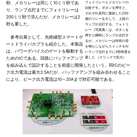
フォトリレーとメカリレーの
秒、メカリレーは同じく10ミリ秒であ
比較デモ。ボタンを押すと、
り、ランプ点灯までにフォトリレーは
それぞれ直列に接続した200
200ミリ秒で済んだが、メカリレーは2
個のリレーを介して、上段の
秒も要した。
ランプが点灯する。フォトリ
レー（写真奥）は、ボタンを
押すと瞬時にランプが点灯す
参考出展として、光絶縁型スマートゲ
るが、メカリレーは特有の音
ートドライバカプラも紹介した。本製品
を鳴らしながらスイッチを行
は、パワーデバイスのゲートを駆動する
いランプ点灯までに2秒程度を
要した （クリックで拡大）
ためのICである。回路にバッファアンプ
を組み込んで設計することを前提に開発したという。同ICのピー
ク出力電流は最大2.5Aだが、バッファアンプを組み合わせること
により、ピーク出力電流は10～20Aまで対応可能である。