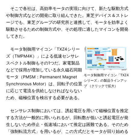
そこで各社は、高効率モータの実現に向けて、新たな駆動方式
や制御方式などの開発に取り組んできた。東芝デバイス＆ストレ
ージでも、東芝グループの研究所と連携して、モータを効率よく
駆動させるための制御方式や、その処理に適したマイコンを開発
してきた。
モータ制御用マイコン「TXZ4シリー
ズ（TMPM4K）」による低速センサレ
スベクトル制御もその1つだ。家電製品
などで採用が増加している永久磁石同期
モータ制御用マイコン「TXZ4
モータ（PMSM：Permanent Magnet
シリーズ」の製品ラインアッ
Synchronous Motor）は、回転子の位置
プ （クリックで拡大）
に応じて電流を供給しなければならない
ため、磁極位置を検出する必要がある。
センサレス制御においては、誘起電圧を用いて磁極位置を推定
する方法が一般的に用いられるが、回転数が低いと誘起電圧が発
生しないため停止・低速域において推定は困難である。そのため
「強制転流方式」を用いるが、この方式だとモータが回り始める