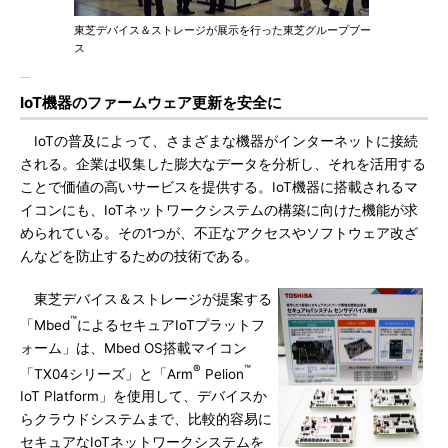
東芝デバイス＆ストレージが展示を行った東芝グループブー
ス
IoT機器のファームウェア更新を安全に
IoTの普及によって、さまざまな機器がインターネットに接続
される。企業は収集した膨大なデータを分析し、それを活用する
ことで価値の高いサービスを提供する。IoT機器に搭載されるマ
イコンにも、IoTネットワークシステムの構築に向けた機能が求
められている。その1つが、不正なアクセスやソフトウェア改ざ
んなどを防止するための技術である。
東芝デバイス＆ストレージが提案する
™
「Mbed
によるセキュアIoTプラットフ
ォーム」は、Mbed OS搭載マイコン
®
™
「TX04シリーズ」と「Arm
Pelion
IoT Platform」を使用して、デバイスか
らクラウドシステムまで、比較的容易に
セキュアなIoTネットワークシステムを