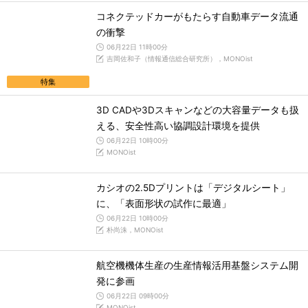
コネクテッドカーがもたらす自動車データ流通
の衝撃
06月22日 11時00分
吉岡佐和子（情報通信総合研究所），MONOist
特集
3D CADや3Dスキャンなどの大容量データも扱
える、安全性高い協調設計環境を提供
06月22日 10時00分
MONOist
カシオの2.5Dプリントは「デジタルシート」
に、「表面形状の試作に最適」
06月22日 10時00分
朴尚洙，MONOist
航空機機体生産の生産情報活用基盤システム開
発に参画
06月22日 09時00分
MONOist