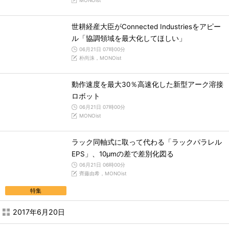
MONOist
世耕経産大臣がConnected Industriesをアピー
ル「協調領域を最大化してほしい」
06月21日 07時00分
朴尚洙，MONOist
動作速度を最大30％高速化した新型アーク溶接
ロボット
06月21日 07時00分
MONOist
ラック同軸式に取って代わる「ラックパラレル
EPS」、10μmの差で差別化図る
06月21日 06時00分
齊藤由希，MONOist
特集
2017年6月20日