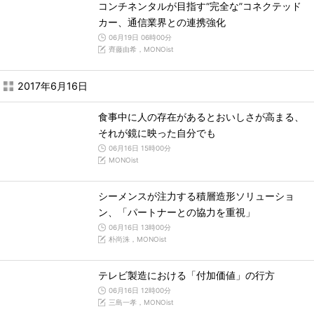
コンチネンタルが目指す“完全な”コネクテッド
カー、通信業界との連携強化
06月19日 06時00分
齊藤由希，MONOist
2017年6月16日
食事中に人の存在があるとおいしさが高まる、
それが鏡に映った自分でも
06月16日 15時00分
MONOist
シーメンスが注力する積層造形ソリューショ
ン、「パートナーとの協力を重視」
06月16日 13時00分
朴尚洙，MONOist
テレビ製造における「付加価値」の行方
06月16日 12時00分
三島一孝，MONOist