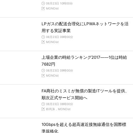
06月23日 10時00分
MONOist
LPガスの配送合理化にLPWAネットワークを活
用する実証事業
06月23日 09時00分
MONOist
上場企業の時給ランキング2017――1位は時給
7682円
06月23日 09時00分
MONOist
FA商社のミスミが無償の製造ITツールを提供、
順次正式サービス開始へ
06月23日 08時00分
朴尚洙，MONOist
10Gbpsを超える超高速近接無線通信を国際標
準規格化