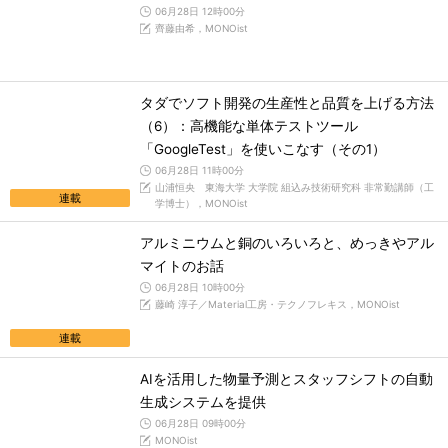
06月28日 12時00分
齊藤由希，MONOist
タダでソフト開発の生産性と品質を上げる方法
（6）：高機能な単体テストツール
「GoogleTest」を使いこなす（その1）
06月28日 11時00分
山浦恒央 東海大学 大学院 組込み技術研究科 非常勤講師（工
連載
学博士），MONOist
アルミニウムと銅のいろいろと、めっきやアル
マイトのお話
06月28日 10時00分
藤崎 淳子／Material工房・テクノフレキス，MONOist
連載
AIを活用した物量予測とスタッフシフトの自動
生成システムを提供
06月28日 09時00分
MONOist