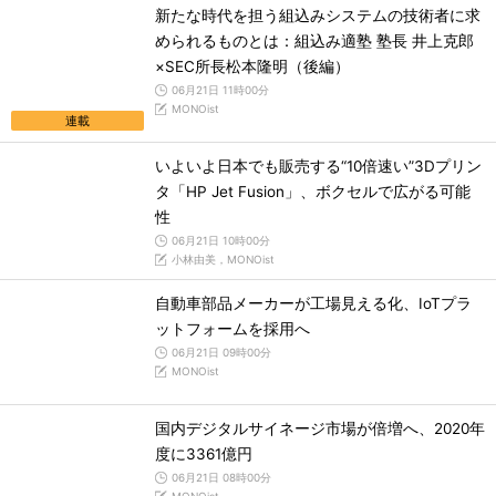
新たな時代を担う組込みシステムの技術者に求
められるものとは：組込み適塾 塾長 井上克郎
×SEC所長松本隆明（後編）
06月21日 11時00分
MONOist
連載
いよいよ日本でも販売する“10倍速い”3Dプリン
タ「HP Jet Fusion」、ボクセルで広がる可能
性
06月21日 10時00分
小林由美，MONOist
自動車部品メーカーが工場見える化、IoTプラ
ットフォームを採用へ
06月21日 09時00分
MONOist
国内デジタルサイネージ市場が倍増へ、2020年
度に3361億円
06月21日 08時00分