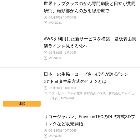
世界トップクラスのがん専門病院と日立が共同
研究、頭頸部がんの放射線治療で
06月20日 15時00分
MONOist
AWSを利用した新サービスを構築、基板表面実
装ラインを見える化へ
06月20日 13時00分
MONOist
日本一の生協・コープさっぽろが誇る“シン
の”トヨタ生産方式のヒミツとは
06月20日 11時00分
エフ・ピー・エム研究所 鈴村尚久／構成：株式会社アムイ 山
田浩貢，MONOist
連載
リコージャパン、EnvisionTECのDLP方式3Dプ
リンタなど販売開始
06月20日 10時00分
MONOist