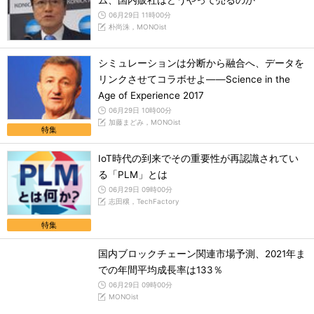
ム、国内販社はどうやって売るのか
06月29日 11時00分
朴尚洙，MONOist
シミュレーションは分断から融合へ、データを
リンクさせてコラボせよ――Science in the
Age of Experience 2017
06月29日 10時00分
加藤まどみ，MONOist
特集
IoT時代の到来でその重要性が再認識されてい
る「PLM」とは
06月29日 09時00分
志田穣，TechFactory
特集
国内ブロックチェーン関連市場予測、2021年ま
での年間平均成長率は133％
06月29日 09時00分
MONOist