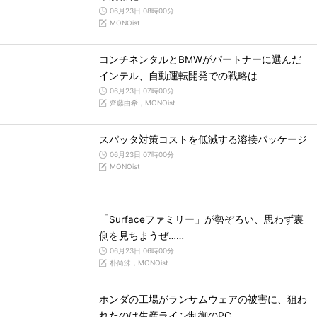
06月23日 08時00分
MONOist
コンチネンタルとBMWがパートナーに選んだ
インテル、自動運転開発での戦略は
06月23日 07時00分
齊藤由希，MONOist
スパッタ対策コストを低減する溶接パッケージ
06月23日 07時00分
MONOist
「Surfaceファミリー」が勢ぞろい、思わず裏
側を見ちまうぜ……
06月23日 06時00分
朴尚洙，MONOist
ホンダの工場がランサムウェアの被害に、狙わ
れたのは生産ライン制御のPC