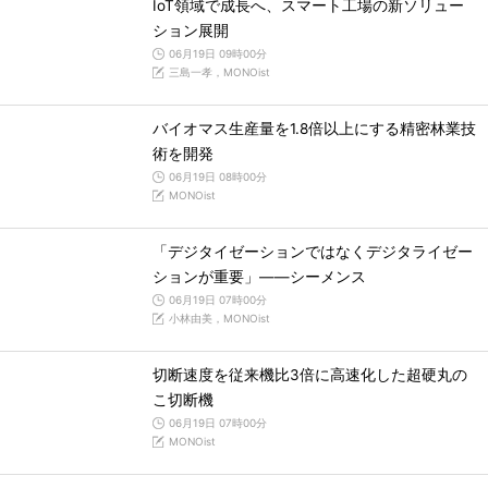
IoT領域で成長へ、スマート工場の新ソリュー
ション展開
06月19日 09時00分
三島一孝，MONOist
バイオマス生産量を1.8倍以上にする精密林業技
術を開発
06月19日 08時00分
MONOist
「デジタイゼーションではなくデジタライゼー
ションが重要」――シーメンス
06月19日 07時00分
小林由美，MONOist
切断速度を従来機比3倍に高速化した超硬丸の
こ切断機
06月19日 07時00分
MONOist