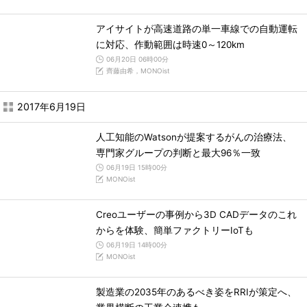
アイサイトが高速道路の単一車線での自動運転
に対応、作動範囲は時速0～120km
06月20日 06時00分
齊藤由希，MONOist
2017年6月19日
人工知能のWatsonが提案するがんの治療法、
専門家グループの判断と最大96％一致
06月19日 15時00分
MONOist
Creoユーザーの事例から3D CADデータのこれ
からを体験、簡単ファクトリーIoTも
06月19日 14時00分
MONOist
製造業の2035年のあるべき姿をRRIが策定へ、