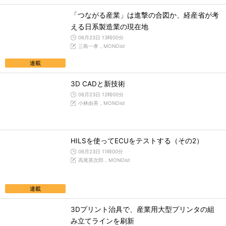
「つながる産業」は進撃の合図か、経産省が考
える日系製造業の現在地
06月23日 13時00分
三島一孝，MONOist
連載
3D CADと新技術
06月23日 12時00分
小林由美，MONOist
HILSを使ってECUをテストする（その2）
06月23日 11時00分
高尾英次郎，MONOist
連載
3Dプリント治具で、産業用大型プリンタの組
み立てラインを刷新