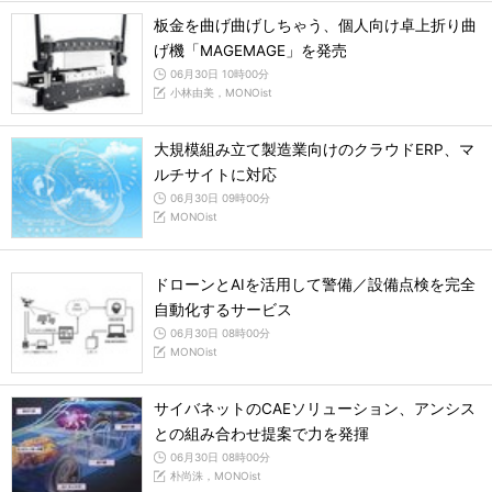
板金を曲げ曲げしちゃう、個人向け卓上折り曲
げ機「MAGEMAGE」を発売
06月30日 10時00分
小林由美，MONOist
大規模組み立て製造業向けのクラウドERP、マ
ルチサイトに対応
06月30日 09時00分
MONOist
ドローンとAIを活用して警備／設備点検を完全
自動化するサービス
06月30日 08時00分
MONOist
サイバネットのCAEソリューション、アンシス
との組み合わせ提案で力を発揮
06月30日 08時00分
朴尚洙，MONOist