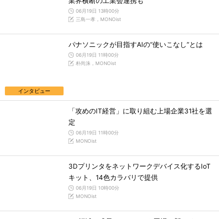
業界横断の工業会連携も
06月19日 13時00分
三島一孝，MONOist
パナソニックが目指すAIの“使いこなし”とは
06月19日 11時00分
朴尚洙，MONOist
インタビュー
「攻めのIT経営」に取り組む上場企業31社を選
定
06月19日 11時00分
MONOist
3Dプリンタをネットワークデバイス化するIoT
キット、14色カラバリで提供
06月19日 10時00分
MONOist