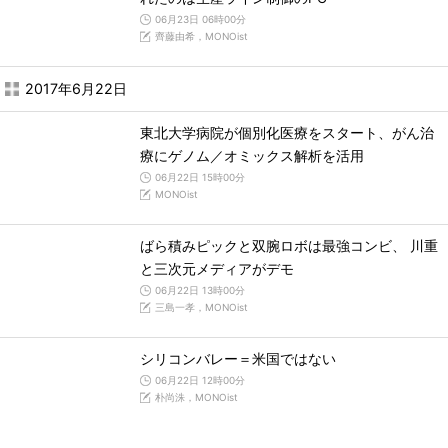
06月23日 06時00分
齊藤由希，MONOist
2017年6月22日
東北大学病院が個別化医療をスタート、がん治
療にゲノム／オミックス解析を活用
06月22日 15時00分
MONOist
ばら積みピックと双腕ロボは最強コンビ、 川重
と三次元メディアがデモ
06月22日 13時00分
三島一孝，MONOist
シリコンバレー＝米国ではない
06月22日 12時00分
朴尚洙，MONOist