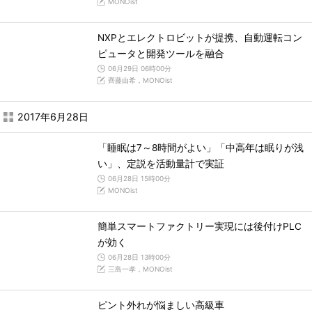
MONOist
NXPとエレクトロビットが提携、自動運転コン
ピュータと開発ツールを融合
06月29日 06時00分
齊藤由希，MONOist
2017年6月28日
「睡眠は7～8時間がよい」「中高年は眠りが浅
い」、定説を活動量計で実証
06月28日 15時00分
MONOist
簡単スマートファクトリー実現には後付けPLC
が効く
06月28日 13時00分
三島一孝，MONOist
ピント外れが悩ましい高級車