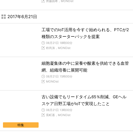
齊藤由希，MONOist
2017年6月21日
工場でのIoT活用を今すぐ始められる、PTCが2
種類のスターターパックを提案
06月21日 18時00分
朴尚洙，MONOist
細胞凝集体の中に栄養や酸素を供給できる血管
網、組織培養に展開可能
06月21日 15時00分
MONOist
古い設備でもリードタイム65％削減、GEヘル
スケア日野工場がIoTで実現したこと
06月21日 13時00分
長町基，MONOist
特集