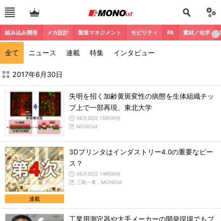
組み込み開発
メカ設計
製造マネジメント
モビリティ
FA
素材／化学
全て
ニュース
連載
特集
インタビュー
2017年6月の記事一覧 - MONOist
2017年6月30日
失明を招く加齢黄斑変性の病態を生体組織チッ
プ上で一部再現、東北大学
06月30日 15時00分
MONOist
3Dプリンタはインダストリー4.0の重要なピー
ス？
06月30日 14時00分
三島一孝，MONOist
連載
工業用測定器や大手メーカーの開発現場でもプ