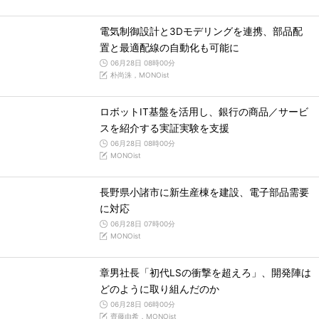
電気制御設計と3Dモデリングを連携、部品配
置と最適配線の自動化も可能に
06月28日 08時00分
朴尚洙，MONOist
ロボットIT基盤を活用し、銀行の商品／サービ
スを紹介する実証実験を支援
06月28日 08時00分
MONOist
長野県小諸市に新生産棟を建設、電子部品需要
に対応
06月28日 07時00分
MONOist
章男社長「初代LSの衝撃を超えろ」、開発陣は
どのように取り組んだのか
06月28日 06時00分
齊藤由希，MONOist