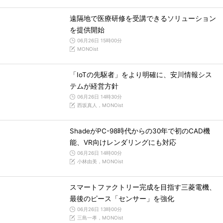
遠隔地で医療研修を受講できるソリューション
を提供開始
06月26日 15時00分
MONOist
「IoTの先駆者」をより明確に、安川情報シス
テムが経営方針
06月26日 14時30分
西坂真人，MONOist
ShadeがPC-98時代からの30年で初のCAD機
能、VR向けレンダリングにも対応
06月26日 14時00分
小林由美，MONOist
スマートファクトリー完成を目指す三菱電機、
最後のピース「センサー」を強化
06月26日 13時00分
三島一孝，MONOist