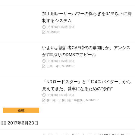
加工用レーザーパワーの揺らぎを0.1％以下に抑
制するシステム
06月26日 07時00分
MONOist
いよいよ設計者CAE時代の幕開けか、アンシス
が7年ぶりのDMSでアピール
06月26日 07時00分
三島一孝，MONOist
「NDロードスター」と「124スパイダー」から
見えてきた、愛車になるための“余白”
06月26日 06時00分
林田浩一／林田浩一事務所，MONOist
連載
2017年6月23日