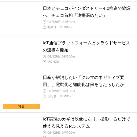
日本とチェコがインダストリー4.0推進で協調
へ、チェコ首相「連携深めたい」
06月29日 08時00分
朴尚洙，MONOist
IoT通信プラットフォームとクラウドサービス
の連携を開始
06月29日 08時00分
MONOist
日産が解消したい「クルマのネガティブ要
因」、電動化と知能化は何をもたらしたか
06月29日 07時00分
長町基，MONOist
特集
IoT実現のカギは映像にあり、撮影するだけで
使える見える化システム
06月29日 07時00分