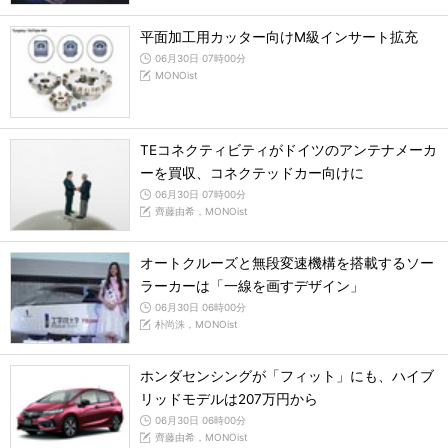
平面加工用カッター向けM級インサート拡充
06月30日 07時00分
MONOist
TEコネクティビティがドイツのアンテナメーカ
ーを買収、コネクテッドカー向けに
06月30日 07時00分
齊藤由希，MONOist
オートクルーズと無段変速機構を搭載するソー
ラーカーは「一線を画すデザイン」
06月30日 06時00分
朴尚洙，MONOist
ホンダセンシングが「フィット」にも、ハイブ
リッドモデルは207万円から
06月30日 06時00分
齊藤由希，MONOist