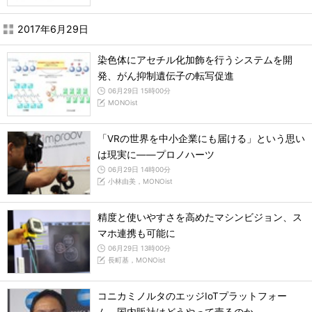
2017年6月29日
染色体にアセチル化加飾を行うシステムを開
発、がん抑制遺伝子の転写促進
06月29日 15時00分
MONOist
「VRの世界を中小企業にも届ける」という思い
は現実に――プロノハーツ
06月29日 14時00分
小林由美，MONOist
精度と使いやすさを高めたマシンビジョン、ス
マホ連携も可能に
06月29日 13時00分
長町基，MONOist
コニカミノルタのエッジIoTプラットフォー