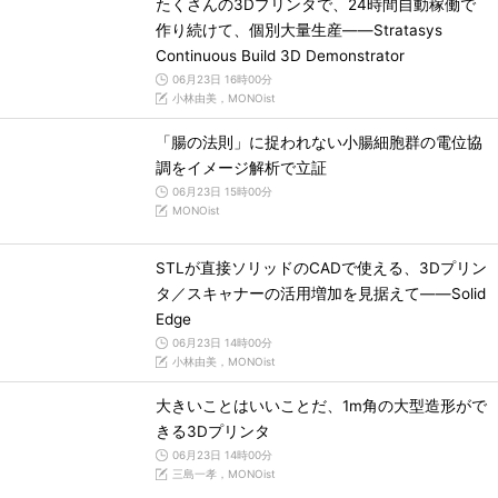
たくさんの3Dプリンタで、24時間自動稼働で
作り続けて、個別大量生産――Stratasys
Continuous Build 3D Demonstrator
06月23日 16時00分
小林由美，MONOist
「腸の法則」に捉われない小腸細胞群の電位協
調をイメージ解析で立証
06月23日 15時00分
MONOist
STLが直接ソリッドのCADで使える、3Dプリン
タ／スキャナーの活用増加を見据えて――Solid
Edge
06月23日 14時00分
小林由美，MONOist
大きいことはいいことだ、1m角の大型造形がで
きる3Dプリンタ
06月23日 14時00分
三島一孝，MONOist