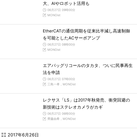
大、AIやロボット活用も
06月27日 09時00分
MONOist
EtherCATの通信周期を従来比半減し高速制御
を可能としたACサーボアンプ
06月27日 08時00分
MONOist
エアバッグリコールのタカタ、ついに民事再生
法を申請
06月27日 07時00分
三島一孝，MONOist
レクサス「LS」は2017年秋発売、衝突回避の
新技術はステレオカメラがカギ
06月27日 06時00分
齊藤由希，MONOist
2017年6月26日