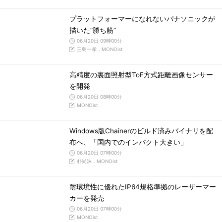
プラットフォーマーになれないパナソニックが
描いた“勝ち筋”
06月20日 09時00分
三島一孝，MONOist
高精度の裏面照射型ToF方式距離画像センサー
を開発
06月20日 08時00分
MONOist
Windows版Chainerのビルド済みバイナリを配
布へ、「国内でのインパクト大きい」
06月20日 07時00分
朴尚洙，MONOist
耐環境性に優れたIP64規格準拠のレーザーマー
カーを発売
06月20日 07時00分
MONOist