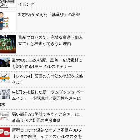
イピング」
3D技術が変えた「靴選び」の常識
量産プロセスで、完璧な量産（組み
立て）と検査ができない理由
最大0.03mmの精度、黒色／光沢素材に
も対応する4モード3Dスキャナー
【レベル4】図面の穴寸法の表記を攻略
せよ！
6枚刃を搭載した新「ラムダッシュ パー
ムイン」 小型設計と意匠性をさらに
追求
弱い部分が1箇所でもあると台無しに、
液晶リペア装置の失敗事例
新型コロナで深刻なマスク不足を3Dプ
リンタで解消、イグアスが3Dマスクを