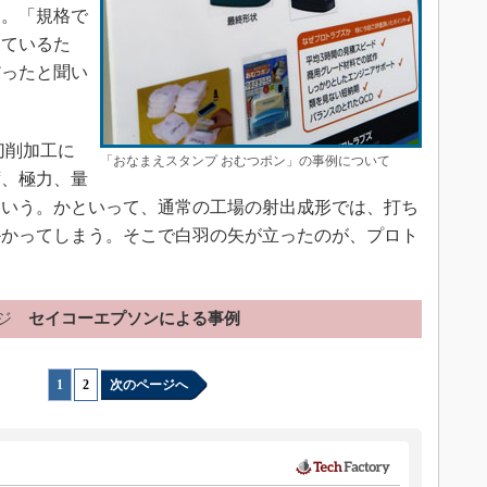
る。「規格で
っているた
だったと聞い
切削加工に
「おなまえスタンプ おむつポン」の事例について
ず、極力、量
という。かといって、通常の工場の射出成形では、打ち
かかってしまう。そこで白羽の矢が立ったのが、プロト
ジ
セイコーエプソンによる事例
1
|
2
次のページへ