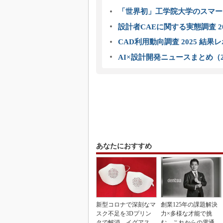
「世界初」工学院大学のスマー
設計者CAEに関する実態調査 2
CAD利用動向調査 2025 結果
AI×設計開発ニュースまとめ（2
あなたにおすすめ
新型コロナで深刻なマ
創業125年の課題解決
スク不足を3Dプリン
力×多様な才能で挑
タで解消、イグアスが
む、これからの電通