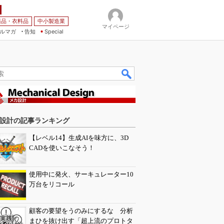
薬品・衣料品
中小製造業
マイページ
ルマガ
告知
Special
設計の記事ランキング
【レベル14】生成AIを味方に、3D
CADを使いこなそう！
使用中に発火、サーキュレーター10
万台をリコール
顧客の要望をうのみにするな 分析
まひを抜け出す「超上流のプロトタ