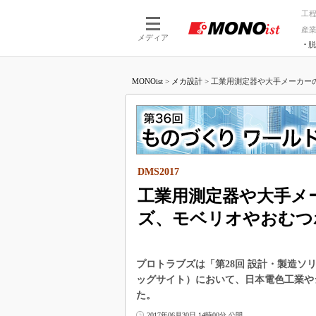
工
産
メディア
脱
つながる技術
AI×技術
MONOist
>
メカ設計
>
工業用測定器や大手メーカーの
つながる工場
AI×設備
つながるサービ
Physical
DMS2017
工業用測定器や大手メ
ズ、モベリオやおむつ
プロトラブズは「第28回 設計・製造ソリュ
ッグサイト）において、日本電色工業や
た。
2017年06月30日 14時00分 公開