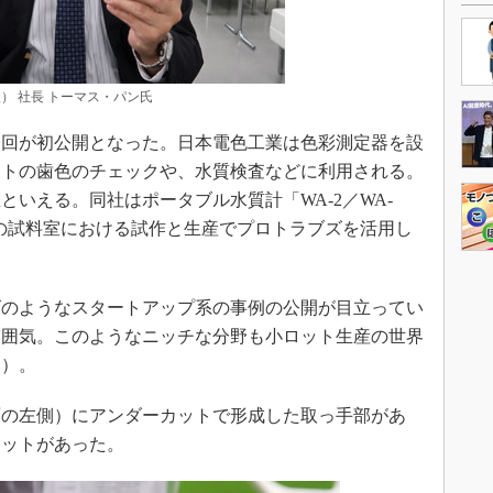
） 社長 トーマス・パン氏
回が初公開となった。日本電色工業は色彩測定器を設
ヒトの歯色のチェックや、水質検査などに利用される。
いえる。同社はポータブル水質計「WA-2／WA-
の試料室における試作と生産でプロトラブズを活用し
のようなスタートアップ系の事例の公開が目立ってい
雰囲気。このようなニッチな分野も小ロット生産の世界
氏）。
の左側）にアンダーカットで形成した取っ手部があ
カットがあった。