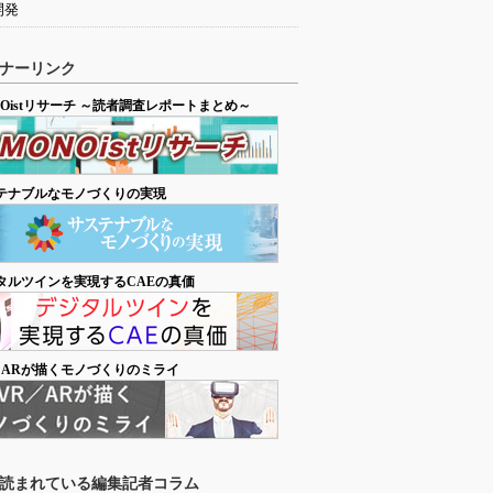
開発
ナーリンク
NOistリサーチ ～読者調査レポートまとめ～
テナブルなモノづくりの実現
タルツインを実現するCAEの真価
／ARが描くモノづくりのミライ
読まれている編集記者コラム