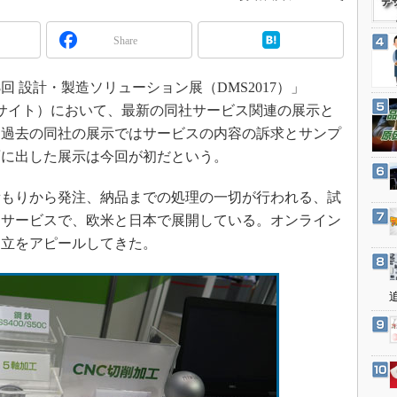
3Dプリンタ
産業オープンネット展
デジタルツインとCAE
Share
S＆OP
 設計・製造ソリューション展（DMS2017）」
インダストリー4.0
ビッグサイト）において、最新の同社サービス関連の展示と
イノベーション
。過去の同社の展示ではサービスの内容の訴求とサンプ
製造業ビッグデータ
面に出した展示は今回が初だという。
メイドインジャパン
もりから発注、納品までの処理の一切が行われる、試
植物工場
造サービスで、欧米と日本で展開している。オンライン
知財マネジメント
両立をアピールしてきた。
海外生産
グローバル設計・開発
制御セキュリティ
新型コロナへの対応