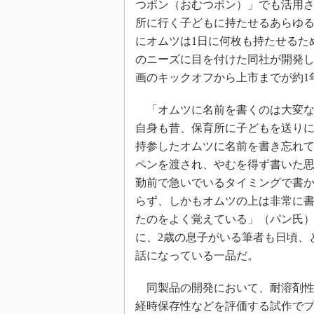
つポン（おむつポン）」でも活用
所に行く子どもに持たせるあらゆ
にオムツは1日に何枚も持たせるた
のニーズに目を付けた同社が開発
画のキックオフから上市までが約1
「オムツに名前を書くのは大変な
自身も昔、保育所に子どもを送り
持参したオムツに名前を書き忘れ
ペンを渡され、やむを得ず書いた
勤前で急いでいるタイミングで書
らず、しかもオムツの上は非常に
たのをよく覚えている」（パン氏
に、2歳の息子がいる筆者も日頃、
話になっている一品だ。
同製品の開発において、耐溶剤性
経時保存性などを評価する試作で