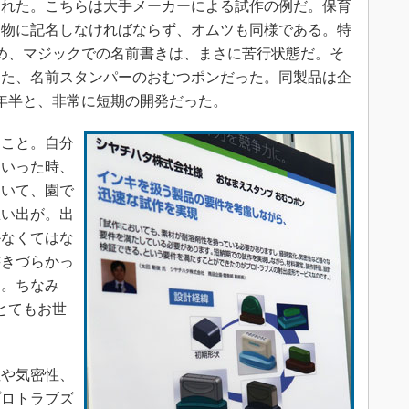
された。こちらは大手メーカーによる試作の例だ。保育
る物に記名しなければならず、オムツも同様である。特
め、マジックでの名前書きは、まさに苦行状態だ。そ
した、名前スタンパーのおむつポンだった。同製品は企
年半と、非常に短期の開発だった。
こと。自分
にいった時、
ていて、園で
思い出が。出
かなくてはな
書きづらかっ
）。ちなみ
とてもお世
や気密性、
プロトラブズ