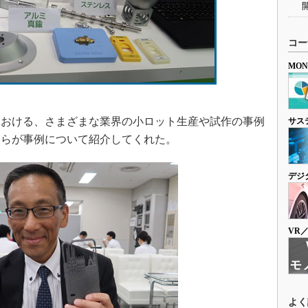
コー
MO
おける、さまざまな業界の小ロット生産や試作の事例
サス
自らが事例について紹介してくれた。
デジ
VR
よく