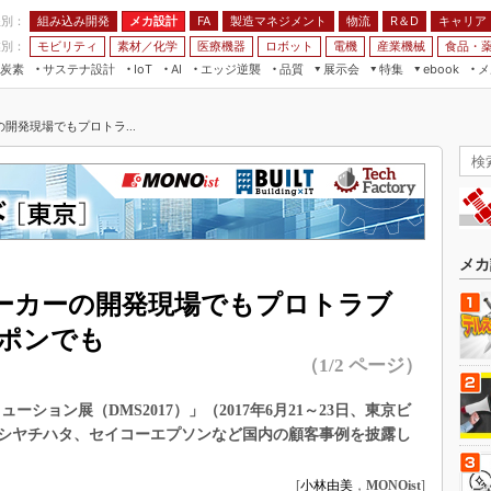
程別：
組み込み開発
メカ設計
製造マネジメント
物流
R＆D
キャリア
FA
業別：
モビリティ
素材／化学
医療機器
ロボット
電機
産業機械
食品・
炭素
サステナ設計
エッジ逆襲
品質
展示会
特集
メ
IoT
AI
ebook
伝承
組み込み開発
CEATEC
読者調査まとめ
編集後記
開発現場でもプロトラ...
JIMTOF
保全
メカ設計
つながるクルマ
組込み/エッジ コンピューティング
ス
 AI
製造マネジメント
5G
展＆IoT/5Gソリューション展
VR／AR
FA
IIFES
モビリティ
フィールドサービス
国際ロボット展
素材／化学
FPGA
メカ
ジャパンモビリティショー
組み込み画像技術
ーカーの開発現場でもプロトラブ
TECHNO-FRONTIER
組み込みモデリング
ポンでも
人テク展
（1/2 ページ）
Windows Embedded
スマート工場EXPO
車載ソフト開発
ーション展（DMS2017）」（2017年6月21～23日、東京ビ
EdgeTech+
ISO26262
シヤチハタ、セイコーエプソンなど国内の顧客事例を披露し
日本ものづくりワールド
無償設計ツール
AUTOMOTIVE WORLD
[
小林由美
，
MONOist
]