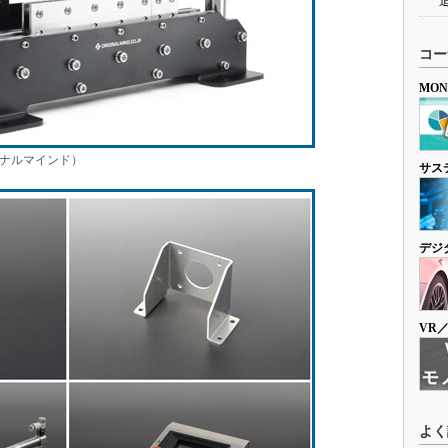
コー
MO
ジナルマインド）
サス
デジ
VR
よく