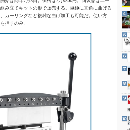
開始は同年7月3日。価格は7万9800円。同製品はユー
3Dプリンタ
産業オープンネット展
、組み立てキットの形で販売する。単純に直角に曲げる
デジタルツインとCAE
げ、カーリングなど複雑な曲げ加工も可能だ。使い方
S＆OP
ーを押すのみ。
インダストリー4.0
イノベーション
製造業ビッグデータ
メイドインジャパン
植物工場
知財マネジメント
海外生産
グローバル設計・開発
制御セキュリティ
新型コロナへの対応