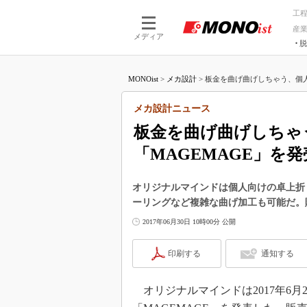
工
産
メディア
脱
つながる技術
AI×技術
MONOist
>
メカ設計
>
板金を曲げ曲げしちゃう、個人
つながる工場
AI×設備
つながるサービ
Physical
メカ設計ニュース
板金を曲げ曲げしちゃ
「MAGEMAGE」を発
オリジナルマインドは個人向けの卓上折
ーリングなど複雑な曲げ加工も可能だ。販
2017年06月30日 10時00分 公開
印刷する
通知する
オリジナルマインドは2017年6月