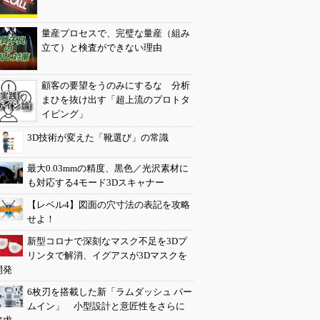
量産プロセスで、完璧な量産（組み
立て）と検査ができない理由
顧客の要望をうのみにするな 分析
まひを抜け出す「超上流のプロトタ
イピング」
3D技術が変えた「靴選び」の常識
最大0.03mmの精度、黒色／光沢素材に
も対応する4モード3Dスキャナー
【レベル4】図面の穴寸法の表記を攻略
せよ！
新型コロナで深刻なマスク不足を3Dプ
リンタで解消、イグアスが3Dマスクを
開発
6枚刃を搭載した新「ラムダッシュ パー
ムイン」 小型設計と意匠性をさらに