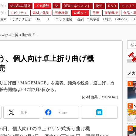
程別：
組み込み開発
メカ設計
製造マネジメント
物流
R＆D
キャリア
FA
業別：
モビリティ
素材／化学
医療機器
ロボット
電機
産業機械
食品・
炭素
サステナ設計
エッジ逆襲
品質
展示会
特集
メ
IoT
AI
ebook
伝承
組み込み開発
CEATEC
読者調査まとめ
編集後記
向け卓上折り曲げ機「...
JIMTOF
保全
メカ設計
つながるクルマ
組込み/エッジ コンピューティング
ス
 AI
製造マネジメント
5G
展＆IoT/5Gソリューション展
VR／AR
FA
う、個人向け卓上折り曲げ機
IIFES
モビリティ
フィールドサービス
売
国際ロボット展
素材／化学
FPGA
メカ
ジャパンモビリティショー
組み込み画像技術
り曲げ機「MAGEMAGE」を発表。鈍角や鋭角、逆曲げ、カ
TECHNO-FRONTIER
売開始は2017年7月3日から。
組み込みモデリング
人テク展
[
小林由美
，
MONOist
]
Windows Embedded
スマート工場EXPO
車載ソフト開発
見る
Share
EdgeTech+
ISO26262
日本ものづくりワールド
26日、個人向けの卓上ヤゲン式折り曲げ機
無償設計ツール
AUTOMOTIVE WORLD