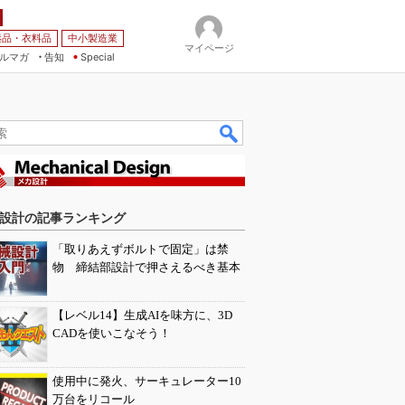
薬品・衣料品
中小製造業
マイページ
ルマガ
告知
Special
設計の記事ランキング
「取りあえずボルトで固定」は禁
物 締結部設計で押さえるべき基本
【レベル14】生成AIを味方に、3D
CADを使いこなそう！
使用中に発火、サーキュレーター10
万台をリコール