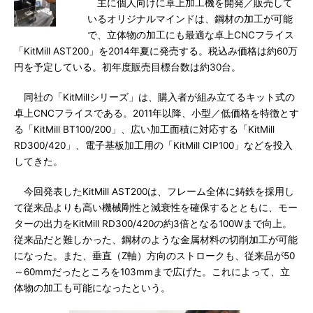
主に個人向けに卓上加工機を開発／販売して
いるオリジナルマインドは、鋼材の加工が可能
で、立体物の加工にも最適な卓上CNCフライス
「KitMill AST200」を2014年夏に発売する。税込み価格は約60万
円を予定している。初年度販売目標台数は約30台。
同社の「KitMillシリーズ」は、購入者が組み立てるキット式の
卓上CNCフライスである。2011年以降、小型／低価格を特徴とす
る「KitMill BT100/200」、広い加工面積に対応する「KitMill
RD300/420」、電子基板加工用の「KitMill CIP100」などを投入
してきた。
今回発表したKitMill AST200は、フレーム全体に鋳鉄を採用し
て従来品よりも高い機械剛性と減衰性を確保するとともに、モー
ターの出力をKitMill RD300/420の約3倍となる100Wまで向上。
従来品だと難しかった、鋼材のような金属材料の切削加工が可能
になった。また、垂直（Z軸）方向のストロークも、従来品が50
～60mmだったところを103mmまで広げた。これによって、立
体物の加工も可能になったという。