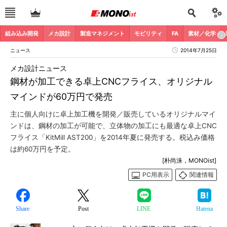
組み込み開発
メカ設計
製造マネジメント
モビリティ
FA
素材／化学
ニュース
2014年7月25日
メカ設計ニュース
鋼材が加工できる卓上CNCフライス、オリジナル
マインドが60万円で発売
主に個人向けに卓上加工機を開発／販売しているオリジナルマイ
ンドは、鋼材の加工が可能で、立体物の加工にも最適な卓上CNC
フライス「KitMill AST200」を2014年夏に発売する。税込み価格
は約60万円を予定。
[朴尚洙，MONOist]
PC用表示
関連情報
Share
Post
LINE
Hatena