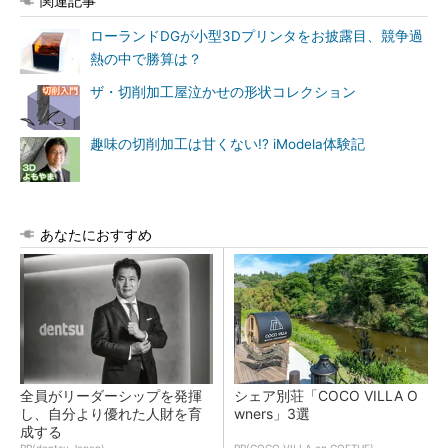
関連記事
ローランドDGが小型3Dプリンタをお披露目、競争過
熱の中で勝算は？
ザ・切削加工屋泣かせの形状コレクション
趣味の切削加工は甘くない!? iModela体験記
あなたにおすすめ
全員がリーダーシップを発揮
シェア別荘「COCO VILLA O
し、自分より優れた人財を育
wners」3選
成する