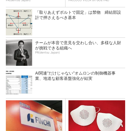
PR(dentsu Japan)
PR(COCO VILLA on GOETHE)
「取りあえずボルトで固定」は禁物 締結部設
計で押さえるべき基本
チームが本音で意見を交わし合い、多様な人財
が挑戦できる組織へ
PR(dentsu Japan)
AI関連“だけじゃない”オムロンの制御機器事
業、地道な顧客基盤強化が結実