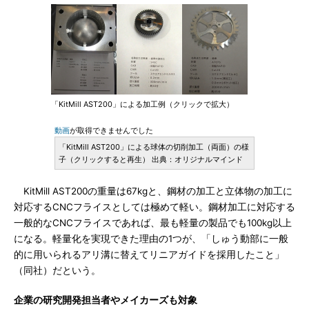
「KitMill AST200」による加工例（クリックで拡大）
動画
が取得できませんでした
「KitMill AST200」による球体の切削加工（両面）の様
子（クリックすると再生） 出典：オリジナルマインド
KitMill AST200の重量は67kgと、鋼材の加工と立体物の加工に
対応するCNCフライスとしては極めて軽い。鋼材加工に対応する
一般的なCNCフライスであれば、最も軽量の製品でも100kg以上
になる。軽量化を実現できた理由の1つが、「しゅう動部に一般
的に用いられるアリ溝に替えてリニアガイドを採用したこと」
（同社）だという。
企業の研究開発担当者やメイカーズも対象