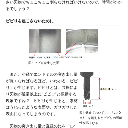
さい刃物でちょこちょこ削らなければいけないので、時間がかか
るでしょう？
ビビりを起こさないために
図3 ビビりが生じた面
また、小径でエンドミルの突き出し量
が長くなればなるほど、いわゆる「ビビ
り」が生じます。ビビりとは、共振によ
り刃物が通常以上に“ビビッ”と振動する
現象ですね？ ビビりが生じると、素材
はうねったような表面や、ガサガサした
図4 覚えておいて！：「L／D
表面になってしまうのです。
＝5」を超えるとビビりの可能
性が高くなる
刃物の突き出し量と直径の比を「L／