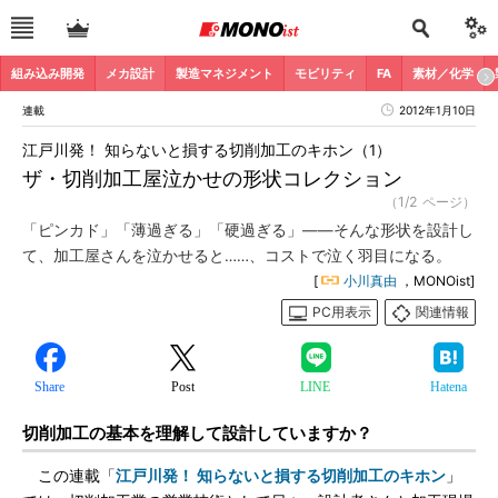
組み込み開発
メカ設計
製造マネジメント
モビリティ
FA
素材／化学
連載
2012年1月10日
江戸川発！ 知らないと損する切削加工のキホン（1）
ザ・切削加工屋泣かせの形状コレクション
（1/2 ページ）
「ピンカド」「薄過ぎる」「硬過ぎる」――そんな形状を設計し
て、加工屋さんを泣かせると……、コストで泣く羽目になる。
[
小川真由
，MONOist]
PC用表示
関連情報
Share
Post
LINE
Hatena
切削加工の基本を理解して設計していますか？
この連載「
江戸川発！ 知らないと損する切削加工のキホン
」