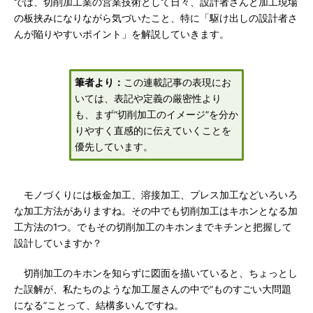
では、切削加工業の営業技術として日々、設計者さんと加工現場
の板挟みになりながら気づいたこと、特に「駆け出しの設計者さ
んが陥りやすいポイント」を解説していきます。
筆者より：
この連載記事の表現にお
いては、表記や定義の厳密性より
も、まず“切削加工のイメージ”を分か
りやすく直感的に伝えていくことを
優先しています。
モノづくりには板金加工、溶接加工、プレス加工などいろいろ
な加工方法がありますね。その中でも切削加工はキホンとなる加
工方法の1つ。でもその切削加工のキホンまでキチンと把握して
設計していますか？
切削加工のキホンを知らずに図面を描いていると、ちょっとし
た誤解が、私たちのような加工屋さんの中で“ものすごい大問題
になる”ことって、結構多いんですね。