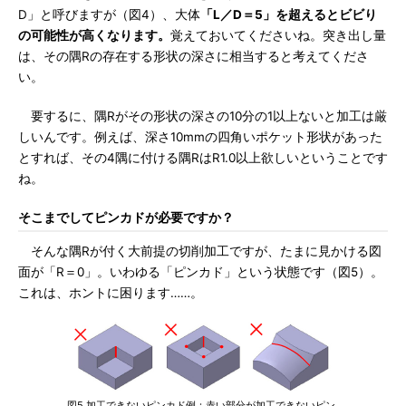
D」と呼びますが（図4）、大体
「L／D＝5」を超えるとビビり
の可能性が高くなります。
覚えておいてくださいね。突き出し量
は、その隅Rの存在する形状の深さに相当すると考えてくださ
い。
要するに、隅Rがその形状の深さの10分の1以上ないと加工は厳
しいんです。例えば、深さ10mmの四角いポケット形状があった
とすれば、その4隅に付ける隅RはR1.0以上欲しいということです
ね。
そこまでしてピンカドが必要ですか？
そんな隅Rが付く大前提の切削加工ですが、たまに見かける図
面が「R＝0」。いわゆる「ピンカド」という状態です（図5）。
これは、ホントに困ります……。
図5 加工できないピンカド例：赤い部分が加工できないピン