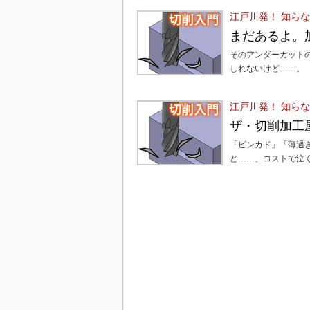
江戸川発！ 知ら
まだあるよ。
そのアンダーカット
しれないけど……。
江戸川発！ 知ら
ザ・切削加工
「ピンカド」「薄過
と……、コストで泣