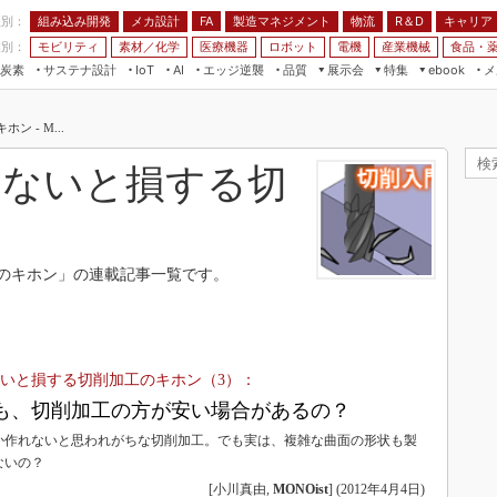
程別：
組み込み開発
メカ設計
製造マネジメント
物流
R＆D
キャリア
FA
業別：
モビリティ
素材／化学
医療機器
ロボット
電機
産業機械
食品・
炭素
サステナ設計
エッジ逆襲
品質
展示会
特集
メ
IoT
AI
ebook
伝承
組み込み開発
CEATEC
読者調査まとめ
編集後記
 - M...
JIMTOF
保全
メカ設計
つながるクルマ
組込み/エッジ コンピューティング
ス
 AI
製造マネジメント
5G
らないと損する切
展＆IoT/5Gソリューション展
VR／AR
FA
IIFES
モビリティ
フィールドサービス
国際ロボット展
素材／化学
FPGA
工のキホン」の連載記事一覧です。
ジャパンモビリティショー
組み込み画像技術
TECHNO-FRONTIER
組み込みモデリング
人テク展
Windows Embedded
ないと損する切削加工のキホン（3）：
スマート工場EXPO
車載ソフト開発
も、切削加工の方が安い場合があるの？
EdgeTech+
ISO26262
か作れないと思われがちな切削加工。でも実は、複雑な曲面の形状も製
日本ものづくりワールド
ないの？
無償設計ツール
AUTOMOTIVE WORLD
[小川真由,
MONOist
]
(
2012年4月4日
)