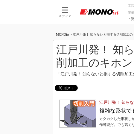
工
産
メディア
脱
つながる技術
AI×技術
MONOist
>
江戸川発！ 知らないと損する切削加工のキホン
つながる工場
AI×設備
つながるサービ
Physical
江戸川発！ 知
削加工のキホン
「江戸川発！ 知らないと損する切削加
江戸川発！ 知ら
複雑な形状で
カクカクした形状し
作可能だ。でも高く