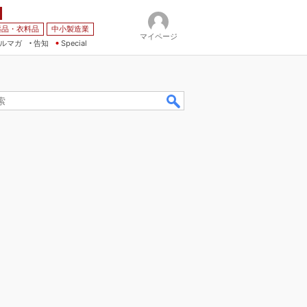
薬品・衣料品
中小製造業
マイページ
ルマガ
告知
Special