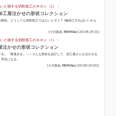
3Dプリンタ
産業オープンネット展
ないと損する切削加工のキホン（2）：
デジタルツインとCAE
加工屋泣かせの形状コレクション
S＆OP
の形状、どうしても切削加工ではないとダメ？ 5軸加工すればいいかも
インダストリー4.0
[小川真由,
MONOist
]
(
2012年2月1日
)
イノベーション
ないと損する切削加工のキホン（1）：
製造業ビッグデータ
屋泣かせの形状コレクション
メイドインジャパン
ぎる」「硬過ぎる」――そんな形状を設計して、加工屋さんを泣かせる
植物工場
く羽目になる。
[小川真由,
MONOist
]
(
2012年1月10日
)
知財マネジメント
海外生産
グローバル設計・開発
制御セキュリティ
新型コロナへの対応