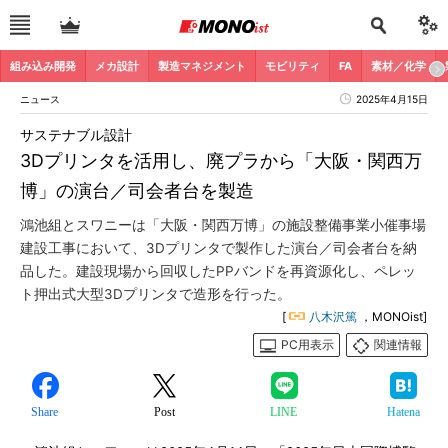
組み込み開発
メカ設計
製造マネジメント
モビリティ
FA
素材／化学
ニュース
2025年4月15日
サステナブル設計
3Dプリンタを活用し、廃プラから「大阪・関西万
博」の演台／司会者台を製造
鴻池組とスワニーは「大阪・関西万博」の施設整備事業小催事場
建設工事において、3Dプリンタで製作した演台／司会者台を納
品した。建設現場から回収したPPバンドを再資源化し、ペレッ
ト押出式大型3Dプリンタで造形を行った。
[
八木沢篤
，MONOist]
PC用表示
関連情報
Share
Post
LINE
Hatena