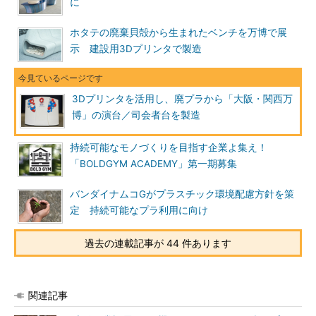
に
ホタテの廃棄貝殻から生まれたベンチを万博で展
示 建設用3Dプリンタで製造
3Dプリンタを活用し、廃プラから「大阪・関西万
博」の演台／司会者台を製造
持続可能なモノづくりを目指す企業よ集え！
「BOLDGYM ACADEMY」第一期募集
バンダイナムコGがプラスチック環境配慮方針を策
定 持続可能なプラ利用に向け
過去の連載記事が 44 件あります
関連記事