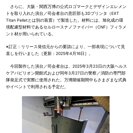
さらに、大阪・関西万博の公式ロゴマークとデザインエレメン
トを取り入れた演台／司会者台の意匠部も3Dプリンタ（EXT
Titan Pelletとは別の装置）で製造した。材料には、旭化成の環
境配慮型材料であるセルロースナノファイバー（CNF）フィラメ
ント材が用いられている。
※訂正：リリース発信元からの要請により、一部表現について見
直しを行いました［更新：2025年4月16日］。
今回製作した演台／司会者台は、2025年3月23日の大阪ヘルス
ケアパビリオン開館式および同年3月27日の警察／消防の専門部
隊発足式で実際に使用された。万博開催期間中もさまざまな式典
やイベントで利用される予定だ。