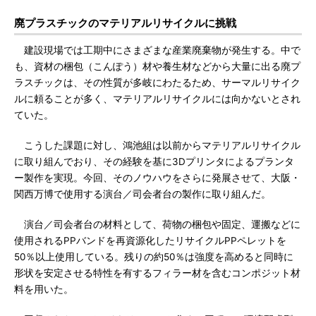
廃プラスチックのマテリアルリサイクルに挑戦
建設現場では工期中にさまざまな産業廃棄物が発生する。中で
も、資材の梱包（こんぽう）材や養生材などから大量に出る廃プ
ラスチックは、その性質が多岐にわたるため、サーマルリサイク
ルに頼ることが多く、マテリアルリサイクルには向かないとされ
ていた。
こうした課題に対し、鴻池組は以前からマテリアルリサイクル
に取り組んでおり、その経験を基に3Dプリンタによるプランタ
ー製作を実現。今回、そのノウハウをさらに発展させて、大阪・
関西万博で使用する演台／司会者台の製作に取り組んだ。
演台／司会者台の材料として、荷物の梱包や固定、運搬などに
使用されるPPバンドを再資源化したリサイクルPPペレットを
50％以上使用している。残りの約50％は強度を高めると同時に
形状を安定させる特性を有するフィラー材を含むコンポジット材
料を用いた。