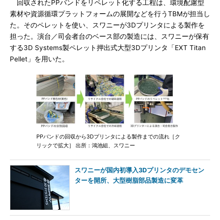
回収されたPPバンドをリペレット化する工程は、環境配慮型
素材や資源循環プラットフォームの展開などを行うTBMが担当し
た。そのペレットを使い、スワニーが3Dプリンタによる製作を
担った。演台／司会者台のベース部の製造には、スワニーが保有
する3D Systems製ペレット押出式大型3Dプリンタ「EXT Titan
Pellet」を用いた。
PPバンドの回収から3Dプリンタによる製作までの流れ［ク
リックで拡大］ 出所：鴻池組、スワニー
スワニーが国内初導入3Dプリンタのデモセン
ターを開所、大型樹脂部品製造に変革