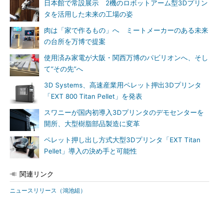
日本館で常設展示 2機のロボットアーム型3Dプリン
タを活用した未来の工場の姿
肉は「家で作るもの」へ ミートメーカーのある未来
の台所を万博で提案
使用済み家電が大阪・関西万博のパビリオンへ、そし
て“その先”へ
3D Systems、高速産業用ペレット押出3Dプリンタ
「EXT 800 Titan Pellet」を発表
スワニーが国内初導入3Dプリンタのデモセンターを
開所、大型樹脂部品製造に変革
ペレット押し出し方式大型3Dプリンタ「EXT Titan
Pellet」導入の決め手と可能性
関連リンク
ニュースリリース（鴻池組）