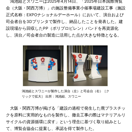
鴻池組とスワニーは2025年4月14日、「2025年日本国際博覧
会（大阪・関西万博）」の施設整備事業小催事場建設工事（施設
正式名称：EXPOナショナルデーホール）において、演台および
司会者台を3Dプリンタで製作し、納品したことを発表した。建
設現場から回収したPP（ポリプロピレン）バンドを再資源化
し、演台／司会者台の製造に活用した点が大きな特徴となる。
鴻池組とスワニーが製作した演台（左）と司会台（右）［ク
リックで拡大］ 出所：鴻池組、スワニー
大阪・関西万博が掲げる「建設の過程で発生した廃プラスチッ
クを原料に実用的なものを製作し、撤去工事の際はマテリアルリ
サイクルの資源循環に戻す」という理念に基づく取り組みとし
て、博覧会協会に提案し、承認を得て製作した。