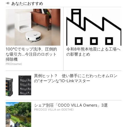
あなたにおすすめ
100℃でモップ洗浄、圧倒的
令和8年熊本地震による工場へ
な吸引力…今注目のロボット
の影響まとめ
掃除機
PR(Dreame)
異例ヒット？ 使い勝手にこだわったオムロン
の“オープンな”IO-Linkマスター
シェア別荘「COCO VILLA Owners」3選
PR(COCO VILLA on GOETHE)