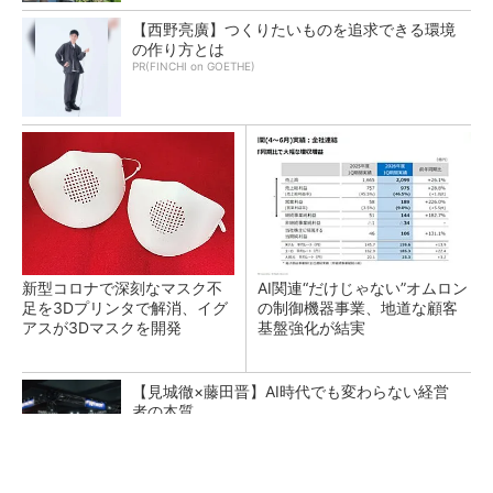
【西野亮廣】つくりたいものを追求できる環境
の作り方とは
PR(FINCHI on GOETHE)
新型コロナで深刻なマスク不
AI関連“だけじゃない”オムロン
足を3Dプリンタで解消、イグ
の制御機器事業、地道な顧客
アスが3Dマスクを開発
基盤強化が結実
【見城徹×藤田晋】AI時代でも変わらない経営
者の本質
PR(FINCHI on GOETHE)