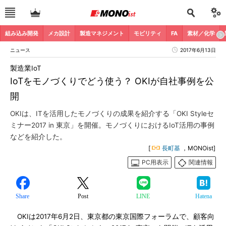
組み込み開発
メカ設計
製造マネジメント
モビリティ
FA
素材／化学
ニュース
2017年6月13日
製造業IoT
IoTをモノづくりでどう使う？ OKIが自社事例を公
開
OKIは、ITを活用したモノづくりの成果を紹介する「OKI Styleセ
ミナー2017 in 東京」を開催。モノづくりにおけるIoT活用の事例
などを紹介した。
[
長町基
，MONOist]
PC用表示
関連情報
Share
Post
LINE
Hatena
OKIは2017年6月2日、東京都の東京国際フォーラムで、顧客向