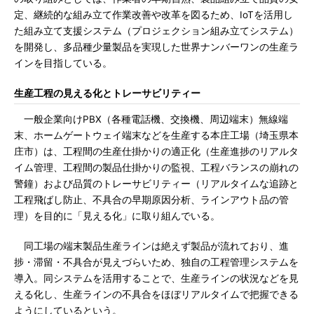
定、継続的な組み立て作業改善や改革を図るため、IoTを活用し
た組み立て支援システム（プロジェクション組み立てシステム）
を開発し、多品種少量製品を実現した世界ナンバーワンの生産ラ
インを目指している。
生産工程の見える化とトレーサビリティー
一般企業向けPBX（各種電話機、交換機、周辺端末）無線端
末、ホームゲートウェイ端末などを生産する本庄工場（埼玉県本
庄市）は、工程間の生産仕掛かりの適正化（生産進捗のリアルタ
イム管理、工程間の製品仕掛かりの監視、工程バランスの崩れの
警鐘）および品質のトレーサビリティー（リアルタイムな追跡と
工程飛ばし防止、不具合の早期原因分析、ラインアウト品の管
理）を目的に「見える化」に取り組んでいる。
同工場の端末製品生産ラインは絶えず製品が流れており、進
捗・滞留・不具合が見えづらいため、独自の工程管理システムを
導入。同システムを活用することで、生産ラインの状況などを見
える化し、生産ラインの不具合をほぼリアルタイムで把握できる
ようにしているという。