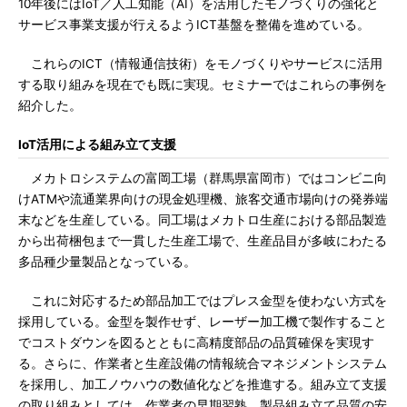
10年後にはIoT／人工知能（AI）を活用したモノづくりの強化と
サービス事業支援が行えるようICT基盤を整備を進めている。
これらのICT（情報通信技術）をモノづくりやサービスに活用
する取り組みを現在でも既に実現。セミナーではこれらの事例を
紹介した。
IoT活用による組み立て支援
メカトロシステムの富岡工場（群馬県富岡市）ではコンビニ向
けATMや流通業界向けの現金処理機、旅客交通市場向けの発券端
末などを生産している。同工場はメカトロ生産における部品製造
から出荷梱包まで一貫した生産工場で、生産品目が多岐にわたる
多品種少量製品となっている。
これに対応するため部品加工ではプレス金型を使わない方式を
採用している。金型を製作せず、レーザー加工機で製作すること
でコストダウンを図るとともに高精度部品の品質確保を実現す
る。さらに、作業者と生産設備の情報統合マネジメントシステム
を採用し、加工ノウハウの数値化などを推進する。組み立て支援
の取り組みとしては、作業者の早期習熟、製品組み立て品質の安