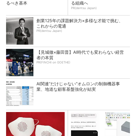
るべき基本
る組織へ
PR(dentsu Japan)
創業125年の課題解決力×多様な才能で挑む、
これからの電通
PR(dentsu Japan)
【見城徹×藤田晋】AI時代でも変わらない経営
者の本質
PR(FINCHI on GOETHE)
AI関連“だけじゃない”オムロンの制御機器事
業、地道な顧客基盤強化が結実