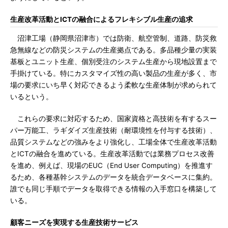
生産改革活動とICTの融合によるフレキシブル生産の追求
沼津工場（静岡県沼津市）では防衛、航空管制、道路、防災救
急無線などの防災システムの生産拠点である。多品種少量の実装
基板とユニット生産、個別受注のシステム生産から現地設置まで
手掛けている。特にカスタマイズ性の高い製品の生産が多く、市
場の要求にいち早く対応できるよう柔軟な生産体制が求められて
いるという。
これらの要求に対応するため、国家資格と高技術を有するスー
パー万能工、ラギダイズ生産技術（耐環境性を付与する技術）、
品質システムなどの強みをより強化し、工場全体で生産改革活動
とICTの融合を進めている。生産改革活動では業務プロセス改善
を進め、例えば、現場のEUC（End User Computing）を推進す
るため、各種基幹システムのデータを統合データベースに集約。
誰でも同じ手順でデータを取得できる情報の入手窓口を構築して
いる。
顧客ニーズを実現する生産技術サービス