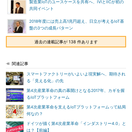
製造業IoTのユースケースを共有へ、IVIとIICが初の
共同イベント
2018年度には売上高1兆円超え、日立が考えるIoT基
盤の3つの成長パターン
過去の連載記事が 138 件あります
関連記事
スマートファクトリーがいよいよ現実解へ、期待され
る「見える化」の先
第4次産業革命の真の幕開けとなる2017年、カギを握
るIoTプラットフォーム
第4次産業革命を支えるIoTプラットフォームって結局
何なの？
ドイツが描く第4次産業革命「インダストリー4.0」と
は？【前編】