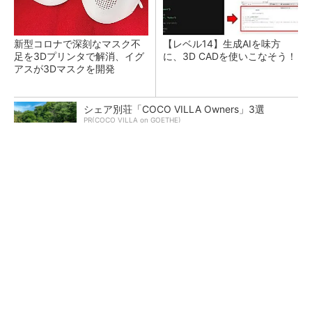
新型コロナで深刻なマスク不
【レベル14】生成AIを味方
足を3Dプリンタで解消、イグ
に、3D CADを使いこなそう！
アスが3Dマスクを開発
シェア別荘「COCO VILLA Owners」3選
PR(COCO VILLA on GOETHE)
令和8年熊本地震による工場への影響まとめ
狭小な駐車場に、シャープがポールカメラ式製
品発表 市場シェア10％目指す