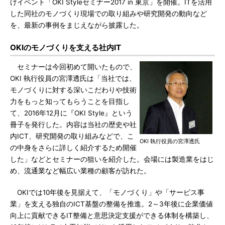
けイベント「OKI Styleセミナー2017 in 東京」を開催。ITを活用
した同社のモノづくり現場での取り組みや研究開発の動向など
を、最新の事例をまじえながら披露した。
OKIのモノづくりを支える社内IT
セミナーは今回初めて開いたもので、
OKI 執行役員の宮澤透氏は「当社では、
モノづくりに対する深いこだわりや技術
力をもっと知ってもらうことを目指し
て、2016年12月に『OKI Style』という
冊子を発行した。内容は当社の歴史や社
内ICT、研究開発の取り組みなどで、こ
OKI 執行役員の宮澤透氏
の中身をさらに詳しく紹介するため開催
した」などとセミナーの狙いを紹介した。会場には製造業をはじ
め、流通業など幅広い業種の顧客が訪れた。
OKIでは10年後を見据えて、「モノづくり」や「サービス事
業」を支える独自のICT基盤の整備を推進。2～3年後に企業価値
向上に貢献できるIT整備と意思決定支援ができる体制を構築し、