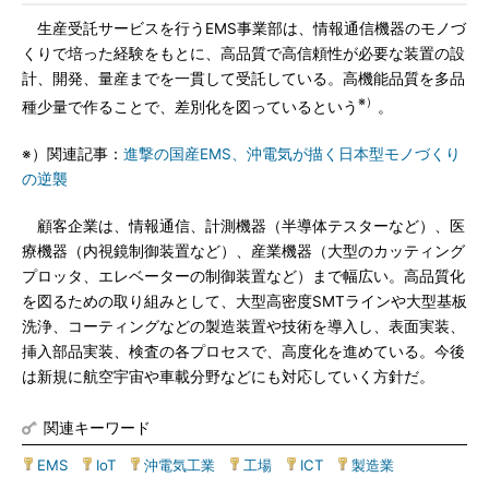
生産受託サービスを行うEMS事業部は、情報通信機器のモノづ
くりで培った経験をもとに、高品質で高信頼性が必要な装置の設
計、開発、量産までを一貫して受託している。高機能品質を多品
※）
種少量で作ることで、差別化を図っているという
。
※）関連記事：
進撃の国産EMS、沖電気が描く日本型モノづくり
の逆襲
顧客企業は、情報通信、計測機器（半導体テスターなど）、医
療機器（内視鏡制御装置など）、産業機器（大型のカッティング
プロッタ、エレベーターの制御装置など）まで幅広い。高品質化
を図るための取り組みとして、大型高密度SMTラインや大型基板
洗浄、コーティングなどの製造装置や技術を導入し、表面実装、
挿入部品実装、検査の各プロセスで、高度化を進めている。今後
は新規に航空宇宙や車載分野などにも対応していく方針だ。
関連キーワード
EMS
|
IoT
|
沖電気工業
|
工場
|
ICT
|
製造業