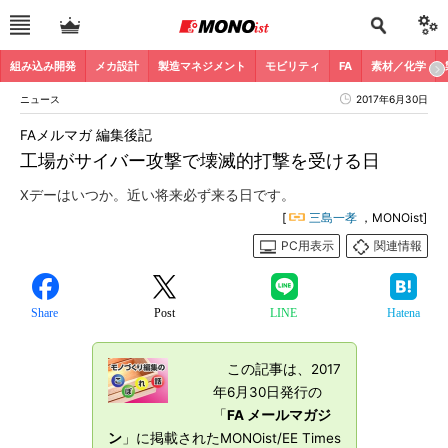
組み込み開発
メカ設計
製造マネジメント
モビリティ
FA
素材／化学
ニュース
2017年6月30日
FAメルマガ 編集後記
工場がサイバー攻撃で壊滅的打撃を受ける日
Xデーはいつか。近い将来必ず来る日です。
[
三島一孝
，MONOist]
PC用表示
関連情報
Share
Post
LINE
Hatena
この記事は、2017
年6月30日発行の
「
FA メールマガジ
ン
」に掲載されたMONOist/EE Times