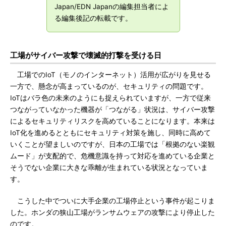
Japan/EDN Japanの編集担当者によ
る編集後記の転載です。
工場がサイバー攻撃で壊滅的打撃を受ける日
工場でのIoT（モノのインターネット）活用が広がりを見せる
一方で、懸念が高まっているのが、セキュリティの問題です。
IoTはバラ色の未来のようにも捉えられていますが、一方で従来
つながっていなかった機器が「つながる」状況は、サイバー攻撃
によるセキュリティリスクを高めていることになります。本来は
IoT化を進めるとともにセキュリティ対策を施し、同時に高めて
いくことが望ましいのですが、日本の工場では「根拠のない楽観
ムード」が支配的で、危機意識を持って対応を進めている企業と
そうでない企業に大きな乖離が生まれている状況となっていま
す。
こうした中でついに大手企業の工場停止という事件が起こりま
した。ホンダの狭山工場がランサムウェアの攻撃により停止した
のです。