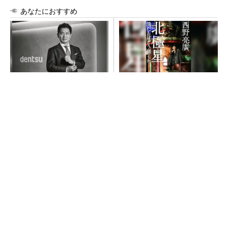
あなたにおすすめ
全員がリーダーシップを発揮
【西野亮廣】ビジネス書最新
し、自分より優れた人財を育
刊『北極星 僕たちはどう働
成する
くか』
PR(dentsu Japan)
PR(FINCHI on GOETHE)
チームが本音で意見を交わし合い、多様な人財
が挑戦できる組織へ
PR(dentsu Japan)
令和8年熊本地震による工場への影響まとめ