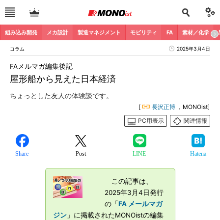
組み込み開発
メカ設計
製造マネジメント
モビリティ
FA
素材／化学
コラム
2025年3月4日
FAメルマガ編集後記
屋形船から見えた日本経済
ちょっとした友人の体験談です。
[
長沢正博
，MONOist]
PC用表示
関連情報
Share
Post
LINE
Hatena
この記事は、
2025年3月4日発行
の「
FA メールマガ
ジン
」に掲載されたMONOistの編集