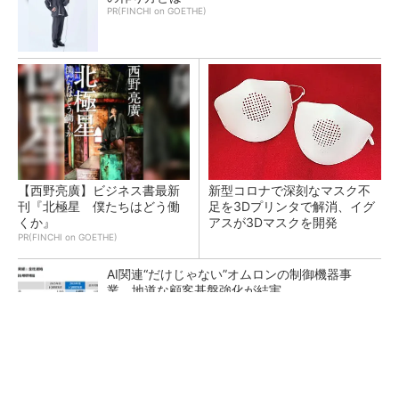
PR(FINCHI on GOETHE)
【西野亮廣】ビジネス書最新
新型コロナで深刻なマスク不
刊『北極星 僕たちはどう働
足を3Dプリンタで解消、イグ
くか』
アスが3Dマスクを開発
PR(FINCHI on GOETHE)
AI関連“だけじゃない”オムロンの制御機器事
業、地道な顧客基盤強化が結実
【レベル14】生成AIを味方に、3D CADを使い
こなそう！