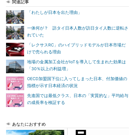
関連記事
「わたしが日本を出た理由」
一体何が？ 訪タイ日本人数が訪日タイ人数に逆転さ
れていた
「レクサスRC」のハイブリッドモデルが日本市場だ
けで売られる理由
地場の金属加工会社がIoTを導入して生まれた効果は
「30％以上の利益増」
OECD加盟国下位に入ってしまった日本、付加価値の
指標が示す日本経済の状況
先進国では最低クラス、日本の「実質的な」平均給与
の成長率を検証する
あなたにおすすめ