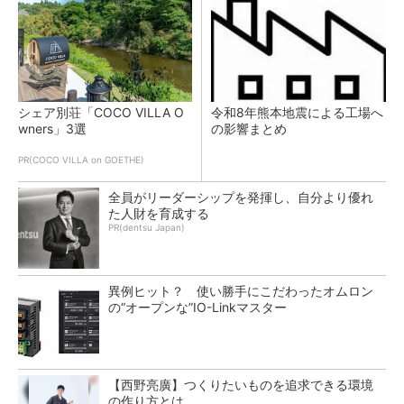
シェア別荘「COCO VILLA O
令和8年熊本地震による工場へ
wners」3選
の影響まとめ
PR(COCO VILLA on GOETHE)
全員がリーダーシップを発揮し、自分より優れ
た人財を育成する
PR(dentsu Japan)
異例ヒット？ 使い勝手にこだわったオムロン
の“オープンな”IO-Linkマスター
【西野亮廣】つくりたいものを追求できる環境
の作り方とは