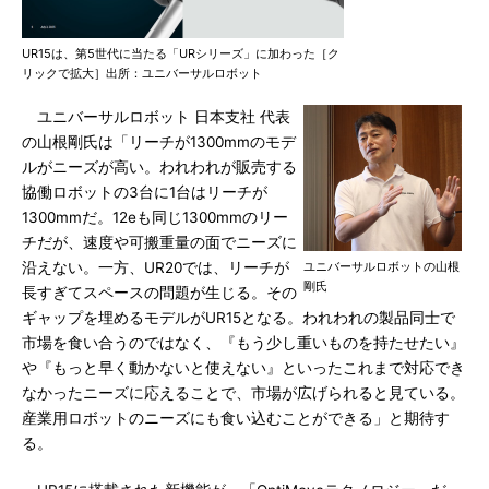
UR15は、第5世代に当たる「URシリーズ」に加わった［ク
リックで拡大］出所：ユニバーサルロボット
ユニバーサルロボット 日本支社 代表
の山根剛氏は「リーチが1300mmのモデ
ルがニーズが高い。われわれが販売する
協働ロボットの3台に1台はリーチが
1300mmだ。12eも同じ1300mmのリー
チだが、速度や可搬重量の面でニーズに
沿えない。一方、UR20では、リーチが
ユニバーサルロボットの山根
剛氏
長すぎてスペースの問題が生じる。その
ギャップを埋めるモデルがUR15となる。われわれの製品同士で
市場を食い合うのではなく、『もう少し重いものを持たせたい』
や『もっと早く動かないと使えない』といったこれまで対応でき
なかったニーズに応えることで、市場が広げられると見ている。
産業用ロボットのニーズにも食い込むことができる」と期待す
る。