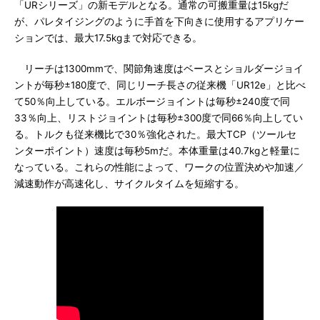
「URシリーズ」の新モデルとなる。通常の可搬重量は15kgだ
が、パレタイジングのように手首を下向きに使用するアプリケー
ションでは、最大17.5kgまで対応できる。
リーチは1300mmで、関節角速度はベースとショルダージョイ
ントが毎秒±180度で、同じリーチ長さの従来機「UR12e」と比べ
て50％向上している。エルボージョイントは毎秒±240度で同
33％向上、リストジョイントは毎秒±300度で同66％向上してい
る。トルクも従来機比で30％強化された。最大TCP（ツールセ
ンターポイント）速度は毎秒5mだ。本体重量は40.7kgと軽量に
なっている。これらの性能によって、ワークの位置決めや加速／
減速動作が高速化し、サイクルタイムを短縮する。