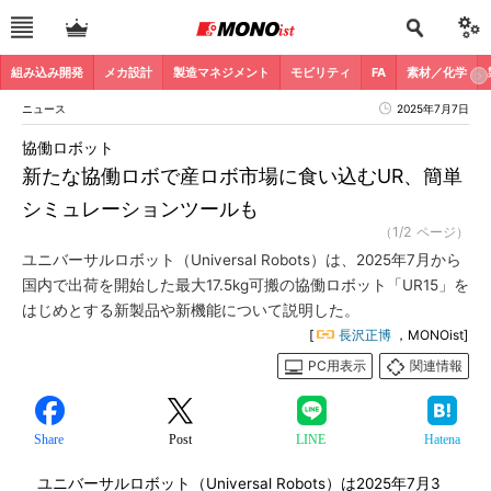
組み込み開発
メカ設計
製造マネジメント
モビリティ
FA
素材／化学
ニュース
2025年7月7日
協働ロボット
新たな協働ロボで産ロボ市場に食い込むUR、簡単
シミュレーションツールも
（1/2 ページ）
ユニバーサルロボット（Universal Robots）は、2025年7月から
国内で出荷を開始した最大17.5kg可搬の協働ロボット「UR15」を
はじめとする新製品や新機能について説明した。
[
長沢正博
，MONOist]
PC用表示
関連情報
Share
Post
LINE
Hatena
ユニバーサルロボット（Universal Robots）は2025年7月3