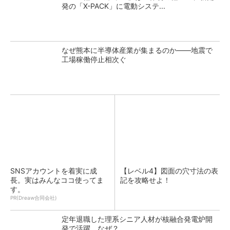
発の「X-PACK」に電動システ...
なぜ熊本に半導体産業が集まるのか――地震で
工場稼働停止相次ぐ
SNSアカウントを着実に成
【レベル4】図面の穴寸法の表
長。実はみんなココ使ってま
記を攻略せよ！
す。
PR(Dreaw合同会社)
定年退職した理系シニア人材が核融合発電炉開
発で活躍、なぜ？