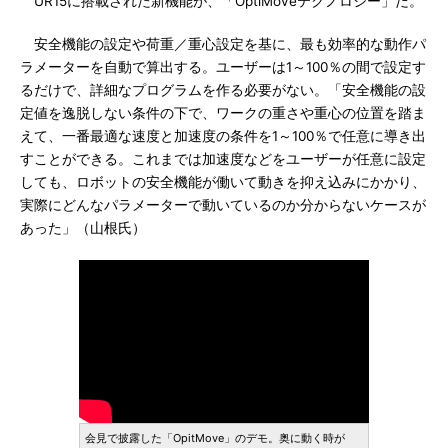
UR15に搭載された新機能が、「OptiMoveテクノロジー」だ。
安全機能の設定や荷重／重心設定を基に、最も効率的な動作パ
ラメーターを自動で算出する。ユーザーは1～100％の間で設定す
るだけで、詳細なプログラムを作る必要がない。「安全機能の設
定値を逸脱しない条件の下で、ワークの重さや重心の位置を踏ま
えて、一番最適な速度と加速度の条件を1～100％で任意に導き出
すことができる。これまでは加速度などをユーザーが任意に設定
しても、ロボットの安全機能が働いて動きを抑え込みにかかり、
実際にどんなパラメーターで動いているのか分からないケースが
あった」（山根氏）
会見で披露した「OpitMove」のデモ。奥に動く時が