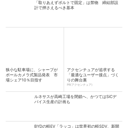
「取りあえずボルトで固定」は禁物 締結部設
計で押さえるべき基本
狭小な駐車場に、シャープが
アクセンチュアが追求する
ポールカメラ式製品発表 市
「最適なユーザー接点」づく
場シェア10％目指す
りの舞台裏
PR(アクセンチュア)
ルネサスが高崎工場を閉鎖へ、かつてはSiCデ
バイス生産の計画も
BYDの軽EV「ラッコ」は世界初の軽SDV、新開