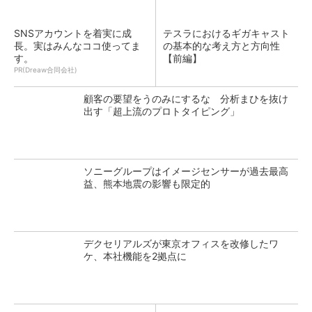
SNSアカウントを着実に成
テスラにおけるギガキャスト
長。実はみんなココ使ってま
の基本的な考え方と方向性
す。
【前編】
PR(Dreaw合同会社)
顧客の要望をうのみにするな 分析まひを抜け
出す「超上流のプロトタイピング」
ソニーグループはイメージセンサーが過去最高
益、熊本地震の影響も限定的
デクセリアルズが東京オフィスを改修したワ
ケ、本社機能を2拠点に