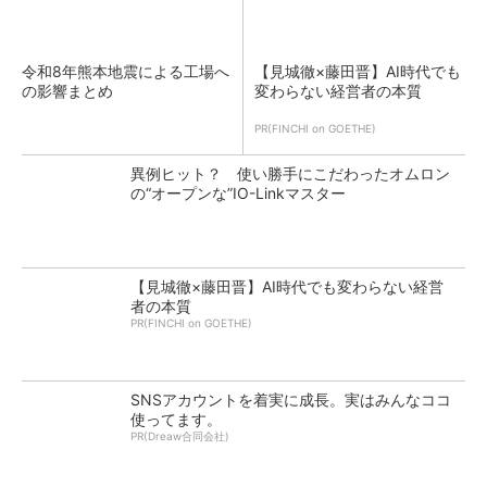
令和8年熊本地震による工場へ
【見城徹×藤田晋】AI時代でも
の影響まとめ
変わらない経営者の本質
PR(FINCHI on GOETHE)
異例ヒット？ 使い勝手にこだわったオムロン
の“オープンな”IO-Linkマスター
【見城徹×藤田晋】AI時代でも変わらない経営
者の本質
PR(FINCHI on GOETHE)
SNSアカウントを着実に成長。実はみんなココ
使ってます。
PR(Dreaw合同会社)