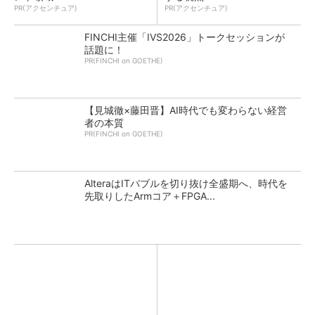
PR(アクセンチュア)
PR(アクセンチュア)
FINCHI主催「IVS2026」トークセッションが
話題に！
PR(FINCHI on GOETHE)
【見城徹×藤田晋】AI時代でも変わらない経営
者の本質
PR(FINCHI on GOETHE)
AlteraはITバブルを切り抜け全盛期へ、時代を
先取りしたArmコア＋FPGA...