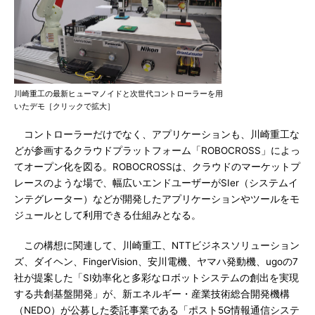
川崎重工の最新ヒューマノイドと次世代コントローラーを用
いたデモ［クリックで拡大］
コントローラーだけでなく、アプリケーションも、川崎重工な
どが参画するクラウドプラットフォーム「ROBOCROSS」によっ
てオープン化を図る。ROBOCROSSは、クラウドのマーケットプ
レースのような場で、幅広いエンドユーザーがSIer（システムイ
ンテグレーター）などが開発したアプリケーションやツールをモ
ジュールとして利用できる仕組みとなる。
この構想に関連して、川崎重工、NTTビジネスソリューション
ズ、ダイヘン、FingerVision、安川電機、ヤマハ発動機、ugoの7
社が提案した「SI効率化と多彩なロボットシステムの創出を実現
する共創基盤開発」が、新エネルギー・産業技術総合開発機構
（NEDO）が公募した委託事業である「ポスト5G情報通信システ