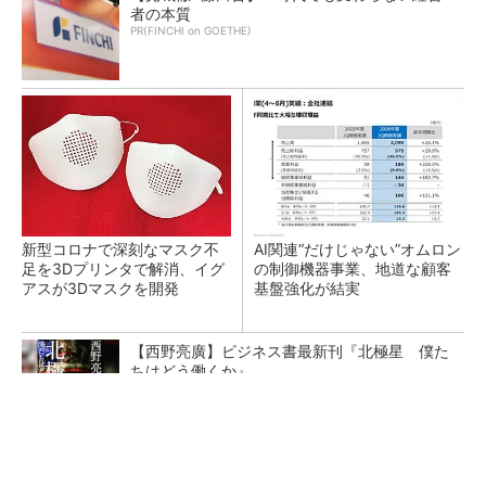
者の本質
PR(FINCHI on GOETHE)
新型コロナで深刻なマスク不
AI関連“だけじゃない”オムロン
足を3Dプリンタで解消、イグ
の制御機器事業、地道な顧客
アスが3Dマスクを開発
基盤強化が結実
【西野亮廣】ビジネス書最新刊『北極星 僕た
ちはどう働くか』
PR(FINCHI on GOETHE)
【レベル14】生成AIを味方に、3D CADを使い
こなそう！