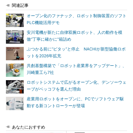
関連記事
オープン化のファナック、ロボット制御装置のソフト
PLC機能活用デモ
安川電機が新たに自律双腕ロボット、人の動作を模
倣“丁寧に確かに”箱詰め
ぶつかる前に“ピタッ”と停止 NACHIが新型協働ロボ
ットを2026年拡充
共創基盤構築で「ロボット産業界をアップデート」、
川崎重工ら7社
ロボットシステムで広がるオープン化、デンソーウェ
ーブがベッコフを選んだ理由
産業用ロボットをオープンに、PCでソフトウェア駆
動する新コントローラーが登場
あなたにおすすめ