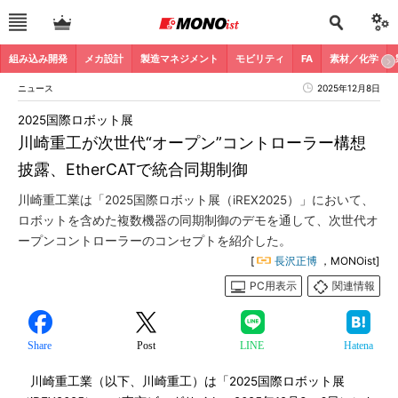
組み込み開発
メカ設計
製造マネジメント
モビリティ
FA
素材／化学
ニュース
2025年12月8日
2025国際ロボット展
川崎重工が次世代“オープン”コントローラー構想
披露、EtherCATで統合同期制御
川崎重工業は「2025国際ロボット展（iREX2025）」において、
ロボットを含めた複数機器の同期制御のデモを通して、次世代オ
ープンコントローラーのコンセプトを紹介した。
[
長沢正博
，MONOist]
PC用表示
関連情報
Share
Post
LINE
Hatena
川崎重工業（以下、川崎重工）は「2025国際ロボット展