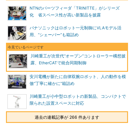
NTNのパーツフィーダ「TRINITTE」がシリーズ
化 省スペース性が高い新製品を披露
パナソニックはロボット一元制御にVLAモデル活
用、“シェーバー”も箱詰め
川崎重工が次世代“オープン”コントローラー構想披
露、EtherCATで統合同期制御
安川電機が新たに自律双腕ロボット、人の動作を模
倣“丁寧に確かに”箱詰め
川崎重工が小中型ロボットの新製品、コンパクトで
限られた設置スペースに対応
過去の連載記事が 266 件あります