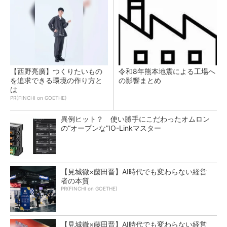
【西野亮廣】つくりたいもの
令和8年熊本地震による工場へ
を追求できる環境の作り方と
の影響まとめ
は
PR(FINCHI on GOETHE)
異例ヒット？ 使い勝手にこだわったオムロン
の“オープンな”IO-Linkマスター
【見城徹×藤田晋】AI時代でも変わらない経営
者の本質
PR(FINCHI on GOETHE)
【見城徹×藤田晋】AI時代でも変わらない経営