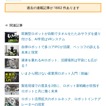
過去の連載記事が 1662 件あります
関連記事
双腕型ロボットが自動でタオルをたたみサラダを盛り
付ける、AI学習はVRシステム
自律ロボットで多コアIPCが活躍、ベッコフの訴える
未来と現実
液体を量れるAIロボット、活躍場所は宇宙にも広が
る？
いまさら聞けない産業用ロボット入門〔前編〕
製造現場での普及を2倍に、ロボット新戦略が目指す
ロボットと共に働く未来
ロボット活用拡大のボトルネック、ロボットインテグ
レーターの現実