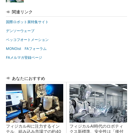
関連リンク
国際ロボット展特集サイト
デンソーウェーブ
ベッコフオートメーション
MONOist FAフォーラム
FAメルマガ登録ページ
あなたにおすすめ
フィジカルAIに注力するイン
フィジカルAI時代のロボティ
テル、組み込み市場での約40
クス新標準、安全性は「後付