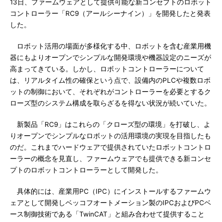
13日、ファームウェアとして提供可能な新コンセプトのロボット
コントローラー「RC9（アールシーナイン）」を開発したと発表
した。
ロボット活用の場面が多様化する中、ロボットを含む産業用機
器にもよりオープンでシンプルな開発環境や機器設定のニーズが
高まってきている。しかし、ロボットコントローラーについて
は、リアルタイム性の確保という点で、設備内のPLCや複数ロボ
ットの制御において、それぞれがコントローラーを必要とするク
ローズ型のシステム構成を取らざるを得ない状況が続いていた。
新製品「RC9」はこれらの「クローズ型の環境」を打破し、よ
りオープンでシンプルなロボットの活用環境の実現を目指したも
のだ。これまでハードウェアで提供されていたロボットコントロ
ーラーの概念を見直し、ファームウェアでも提供できる新コンセ
プトのロボットコントローラーとして開発した。
具体的には、産業用PC（IPC）にインストールするファームウ
ェアとして開発しベッコフオートメーション製のIPCおよびPCベ
ース制御技術である「TwinCAT」と組み合わせて提供すること