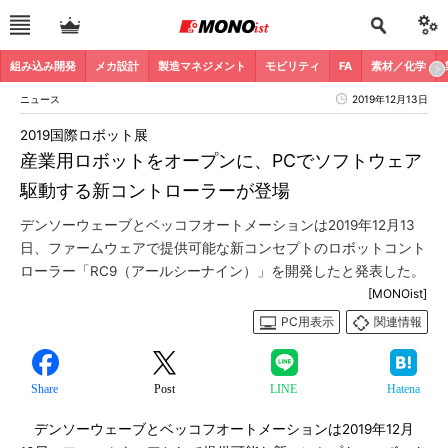
組み込み開発
メカ設計
製造マネジメント
モビリティ
FA
素材／化学
ニュース
2019年12月13日
2019国際ロボット展
産業用ロボットをオープンに、PCでソフトウェア
駆動する新コントローラーが登場
デンソーウェーブとベッコフオートメーションは2019年12月13
日、ファームウェアで提供可能な新コンセプトのロボットコント
ローラー「RC9（アールシーナイン）」を開発したと発表した。
[MONOist]
PC用表示
関連情報
Share
Post
LINE
Hatena
デンソーウェーブとベッコフオートメーションは2019年12月