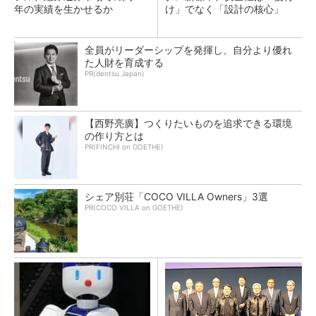
年の実績を生かせるか
け」でなく「設計の核心」
全員がリーダーシップを発揮し、自分より優れ
た人財を育成する
PR(dentsu Japan)
【西野亮廣】つくりたいものを追求できる環境
の作り方とは
PR(FINCHI on GOETHE)
シェア別荘「COCO VILLA Owners」3選
PR(COCO VILLA on GOETHE)