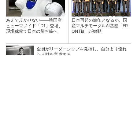
あえて歩かせない――準国産
日本再起の旗印となるか、国
ヒューマノイド「D1」登場、
産マルチモーダルAI基盤「FR
現場稼働で日本の勝ち筋へ
ONTia」が始動
全員がリーダーシップを発揮し、自分より優れ
た人財を育成する
PR(dentsu Japan)
NVIDIAがアステラスや富士フイルムと連携、AI
で医療分野支援へ
DMPがフィジカルAI実装向け新拠点を開所、次
世代SoCやAMRデモを披露