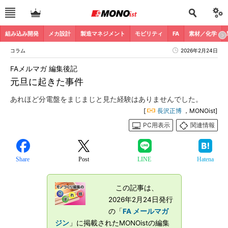
組み込み開発
メカ設計
製造マネジメント
モビリティ
FA
素材／化学
コラム
2026年2月24日
FAメルマガ 編集後記
元旦に起きた事件
あれほど分電盤をまじまじと見た経験はありませんでした。
[
長沢正博
，MONOist]
PC用表示
関連情報
Share
Post
LINE
Hatena
この記事は、
2026年2月24日発行
の「
FA メールマガ
ジン
」に掲載されたMONOistの編集