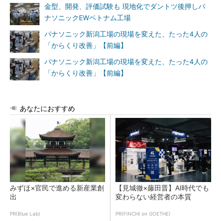
金型、開発、評価試験も 現地化でダントツ後押しパ
ナソニックEWベトナム工場
パナソニック新潟工場の現場を変えた、たった4人の
「からくり改善」【前編】
パナソニック新潟工場の現場を変えた、たった4人の
「からくり改善」【前編】
あなたにおすすめ
みずほ×官民で進める新産業創
【見城徹×藤田晋】AI時代でも
出
変わらない経営者の本質
PR(Blue Lab)
PR(FINCHI on GOETHE)