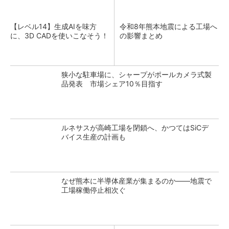
【レベル14】生成AIを味方
令和8年熊本地震による工場へ
に、3D CADを使いこなそう！
の影響まとめ
狭小な駐車場に、シャープがポールカメラ式製
品発表 市場シェア10％目指す
ルネサスが高崎工場を閉鎖へ、かつてはSiCデ
バイス生産の計画も
なぜ熊本に半導体産業が集まるのか――地震で
工場稼働停止相次ぐ