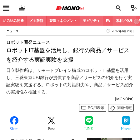
組み込み開発
メカ設計
製造マネジメント
モビリティ
FA
素材／化学
ニュース
2017年6月28日
ロボット開発ニュース
ロボットIT基盤を活用し、銀行の商品／サービス
を紹介する実証実験を支援
日立製作所は、リモートブレイン構成のロボットIT基盤を活用
し、三菱東京UFJ銀行が提供する商品／サービスの紹介を行う実
証実験を支援する。ロボットの対話能力や、商品／サービス紹介
の実用性を検証する。
[MONOist]
PC用表示
関連情報
Share
Post
LINE
Hatena