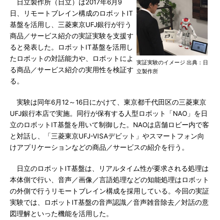
日立製作所（日立）は2017年6月9
日、リモートブレイン構成のロボットIT
基盤を活用し、三菱東京UFJ銀行が行う
商品／サービス紹介の実証実験を支援す
ると発表した。ロボットIT基盤を活用し
たロボットの対話能力や、ロボットによ
実証実験のイメージ 出典：日
る商品／サービス紹介の実用性を検証す
立製作所
る。
実験は同年6月12～16日にかけて、東京都千代田区の三菱東京
UFJ銀行本店で実施。同行が保有する人型ロボット「NAO」を日
立のロボットIT基盤を用いて制御した。NAOは店舗ロビー内で客
と対話し、「三菱東京UFJ-VISAデビット」やスマートフォン向
けアプリケーションなどの商品／サービスの紹介を行う。
日立のロボットIT基盤は、リアルタイム性が要求される処理は
本体側で行い、音声／画像／言語処理などの知能処理はロボット
の外側で行うリモートブレイン構成を採用している。今回の実証
実験では、ロボットIT基盤の音声認識／音声雑音除去／対話の意
図理解といった機能を活用した。