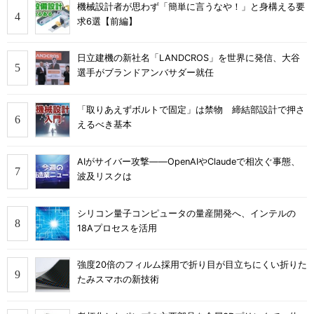
機械設計者が思わず「簡単に言うなや！」と身構える要
求6選【前編】
日立建機の新社名「LANDCROS」を世界に発信、大谷
選手がブランドアンバサダー就任
「取りあえずボルトで固定」は禁物 締結部設計で押さ
えるべき基本
AIがサイバー攻撃――OpenAIやClaudeで相次ぐ事態、
波及リスクは
シリコン量子コンピュータの量産開発へ、インテルの
18Aプロセスを活用
強度20倍のフィルム採用で折り目が目立ちにくい折りた
たみスマホの新技術