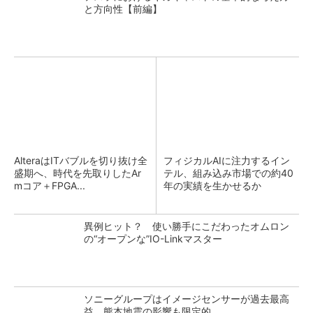
と方向性【前編】
AlteraはITバブルを切り抜け全
フィジカルAIに注力するイン
盛期へ、時代を先取りしたAr
テル、組み込み市場での約40
mコア＋FPGA...
年の実績を生かせるか
異例ヒット？ 使い勝手にこだわったオムロン
の“オープンな”IO-Linkマスター
ソニーグループはイメージセンサーが過去最高
益、熊本地震の影響も限定的