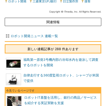
ロボット開発
|
三菱東京UFJ銀行
|
日立製作所
|
接客
Copyright © ITmedia, Inc. All Rights Reserved.
関連情報
ロボット開発ニュース 連載一覧
新しい連載記事が 288 件あります
福島第一原発3号機内部の冷却水内を遊泳して調査
するロボットを開発
自律走行する360度監視ロボット、シャープが米国
で提供
ロボットIT基盤を活用し、銀行の商品／サービス
を紹介する実証実験を支援