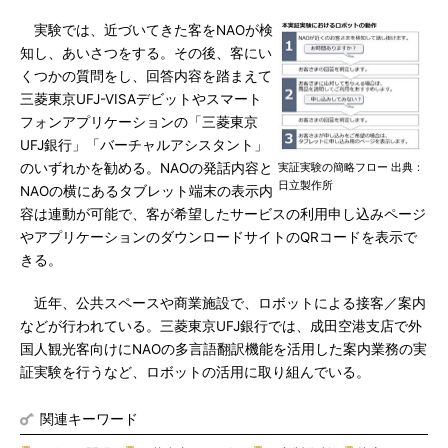
実験では、近づいてきた客をNAOが検
知し、あいさつをする。その後、客にい
くつかの質問をし、回答内容を踏まえて
三菱東京UFJ-VISAデビットやスマート
フォンアプリケーションの「三菱東京
UFJ銀行」「バーチャルアシスタント」
のいずれかを勧める。NAOの発話内容と
実証実験の簡略フロー 出典：
日立製作所
NAOの横にあるタブレット端末の表示内
容は連動が可能で、客が希望したサービスの利用申し込みページ
やアプリケーションのダウンロードサイトのQRコードを表示で
きる。
近年、公共スペースや商業施設で、ロボットによる接客／案内
などが行われている。三菱東京UFJ銀行では、成田空港支店で外
国人観光客向けにNAOの多言語翻訳機能を活用した案内業務の実
証実験を行うなど、ロボットの活用に取り組んでいる。
関連キーワード