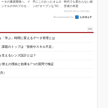
ータの量産開発へ、イ
手にこだわったオムロ
時代でも変わらない経
ンテルの18Aプロセス
ンの“オープンな”IO-L
営者の本質
を活用
inkマスター
PR(FINCHI on GOETHE)
Recommended by
PR
を「学ぶ」時間に変えるデータ管理とは
用 課題のトップは「技術やスキル不足」
を支えるレンズ設計とは？
り替えの理由と効果を7つの質問で検証
6月）