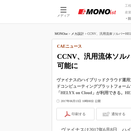
工
産
メディア
脱
つながる技術
AI×技術
MONOist
>
メカ設計
>
CCNV、汎用流体ソルバーHELYX
つながる工場
AI×設備
つながるサービ
Physical
CAEニュース
CCNV、汎用流体ソルバー
可能に
ヴァイナスのハイブリッドクラウド運用支援シス
ドコンピューティングプラットフォームである「
「HELYX on Cloud」が利用でき
2017年06月13日 10時00分 公開
印刷する
通知する
ヴァイナスは2017年6月8日、ハ