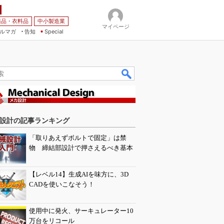
薬品・衣料品
中小製造業
マイページ
ルマガ
告知
Special
設計の記事ランキング
「取りあえずボルトで固定」は禁
物 締結部設計で押さえるべき基本
【レベル14】生成AIを味方に、3D
CADを使いこなそう！
使用中に発火、サーキュレーター10
万台をリコール