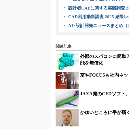
設計者CAEに関する実態調査 2
CAD利用動向調査 2025 結果
AI×設計開発ニュースまとめ（2
関連記事
外部のスパコンに簡単ア
能を無償化
京やFOCUSも社内ネ
JAXA発のCFDソフ
かゆいところに手が届