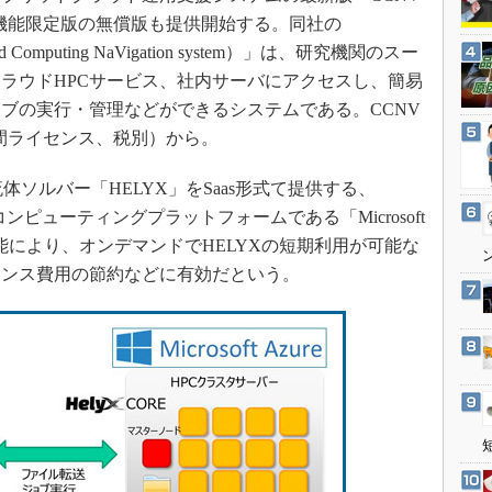
3Dプリンタ
産業オープンネット展
開始した。機能限定版の無償版も提供開始する。同社の
デジタルツインとCAE
mputing NaVigation system）」は、研究機関のスー
S＆OP
ラウドHPCサービス、社内サーバにアクセスし、簡易
ブの実行・管理などができるシステムである。CCNV
インダストリー4.0
万円（年間ライセンス、税別）から。
イノベーション
製造業ビッグデータ
体ソルバー「HELYX」をSaas形式て提供する、
メイドインジャパン
ウドコンピューティングプラットフォームである「Microsoft
機能により、オンデマンドでHELYXの短期利用が可能な
植物工場
センス費用の節約などに有効だという。
知財マネジメント
海外生産
グローバル設計・開発
制御セキュリティ
新型コロナへの対応