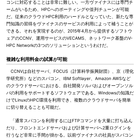
コンに対応することは非常に難しい。一方ヴァイナスには専門チ
ームがいるため、HPCへのポーティングや並列チューンが可能
だ。従来のクラウドHPC利用のハードルとなっていた、新たな専
門知識の習得をヴァイナスのサービスの利用によって補うことが
できる。それを実現するのが、2015年4月から提供するソフトウ
ェアのCCNV、運用サービスのVECAMS、ネットワーク基盤のV-
HPC Networkの3つのソリューションというわけだ。
複雑な利用料金の試算が可能
CCNVは自社サーバ、FOCUS（計算科学振興財団）、京（理化
学研究所）などのスパコン、IBM Softlayer、Amazon AWSなど
のクラウドサーバにおける、自社開発ソルバおよびオープンソル
バの利用をサポートするソフトウェアである。Windowsの知識だ
けでLinuxのHPC環境を利用でき、複数のクラウドサーバを簡単
に切り替えることも可能だ。
「通常スパコンを利用するにはFTPコマンドを大量に打ち込ん
だり、フロントエンドサーバおよび計算サーバへ2重ログインを
行うなど非常に手間が掛かる。以前ヴァイナスの社員がスパコン