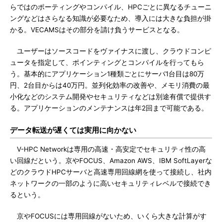
らではのポーティングやコンパイル、HPCごとに異なるチューニ
ングなどはさらなる知識が必要なため、導入には大きな負担が掛
かる。VECAMSはその部分を請け負うサービスとなる。
ユーザーはソースコードをヴァイナスに渡し、クラウドコンピ
ュータを指定して、ポインティングとコンパイルを行ってもら
う。基本的にアプリケーション1種類ごとにサーバ1台目は80万
円、2台目からは40万円。並列化効率の改善や、メモリ消費の最
小化などのシステム開発やセキュリティなどは別途有償で提供す
る。アプリケーションのメンテナンスは年2回まで可能である。
データ転送が遅くては実用に向かない
V-HPC Networkは専用の高速・高安定でセキュリティ性の高
い回線だという。京やFOCUS、Amazon AWS、IBM SoftLayerな
どのクラウドHPCサーバと高速専用回線網を使って接続し、社内
ネットワークの一部のように高いセキュリティレベルで接続でき
るという。
京やFOCUSには専用回線がないため、いくら大きな計算がす