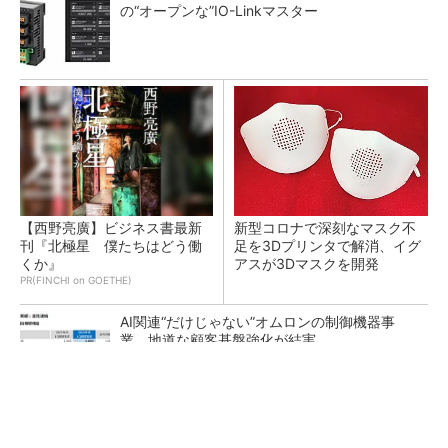
の“オープンな”IO-Linkマスター
【西野亮廣】ビジネス書最新
新型コロナで深刻なマスク不
刊『北極星 僕たちはどう働
足を3Dプリンタで解消、イグ
くか』
アスが3Dマスクを開発
PR(FINCHI on GOETHE)
AI関連“だけじゃない”オムロンの制御機器事
業、地道な顧客基盤強化が結実
【レベル14】生成AIを味方に、3D CADを使い
こなそう！