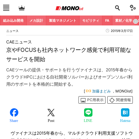
組み込み開発
メカ設計
製造マネジメント
モビリティ
FA
素材／化学
ニュース
2015年3月17日
CAEニュース
京やFOCUSも社内ネットワーク感覚で利用可能な
サービスを開始
CAEツールの提供・サポートを行うヴァイナスは、2015年春から
クラウドHPCにおける自社開発ソルバーおよびオープンソルバ利
用のサポートを本格的に開始する。
[
加藤まどみ
，MONOist]
PC用表示
関連情報
Share
Post
LINE
Hatena
ヴァイナスは2015年春から、マルチクラウド利用支援ソフトウ