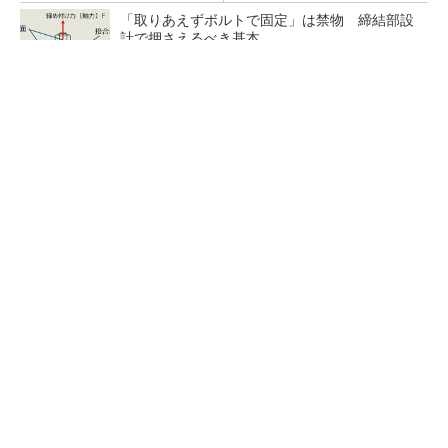
「取りあえずボルトで固定」は禁物 締結部設
計で押さえるべき基本
狭小な駐車場に、シャープがポールカメラ式製
品発表 市場シェア10％目指す
ルネサスが高崎工場を閉鎖へ、かつてはSiCデ
バイス生産の計画も