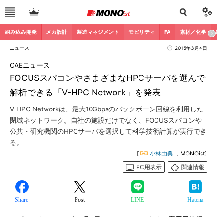
組み込み開発
メカ設計
製造マネジメント
モビリティ
FA
素材／化学
ニュース
2015年3月4日
CAEニュース
FOCUSスパコンやさまざまなHPCサーバを選んで
解析できる「V-HPC Network」を発表
V-HPC Networkは、最大10Gbpsのバックボーン回線を利用した
閉域ネットワーク。自社の施設だけでなく、FOCUSスパコンや
公共・研究機関のHPCサーバを選択して科学技術計算が実行でき
る。
[
小林由美
，MONOist]
PC用表示
関連情報
Share
Post
LINE
Hatena