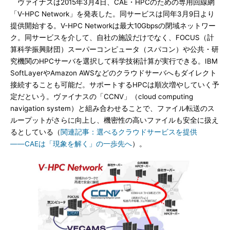
ヴァイナスは2015年3月4日、CAE・HPCのための専用回線網
「V-HPC Network」を発表した。同サービスは同年3月9日より
提供開始する。V-HPC Networkは最大10Gbpsの閉域ネットワー
ク。同サービスを介して、自社の施設だけでなく、FOCUS（計
算科学振興財団）スーパーコンピュータ（スパコン）や公共・研
究機関のHPCサーバを選択して科学技術計算が実行できる。IBM
SoftLayerやAmazon AWSなどのクラウドサーバへもダイレクト
接続することも可能だ。サポートするHPCは順次増やしていく予
定だという。ヴァイナスの「CCNV」（cloud computing
navigation system）と組み合わせることで、ファイル転送のス
ループットがさらに向上し、機密性の高いファイルも安全に扱え
るとしている（
関連記事：選べるクラウドサービスを提供
――CAEは「現象を解く」の一歩先へ
）。