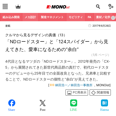
組み込み開発
メカ設計
製造マネジメント
モビリティ
FA
素材／化学
連載
2017年6月26日
クルマから見るデザインの真価（13）
「NDロードスター」と「124スパイダー」から見
えてきた、愛車になるための“余白”
（1/6 ページ）
4代目となるマツダの「NDロードスター」。2012年発売の「CX-
5」から展開されてきた新世代商品群の真打で、初代ロードスタ
ーのデビューから25年目での全面改良となった。兄弟車と比較す
ることで、NDロードスターの個性と“余白”が見えてきた。
[
林田浩一／林田浩一事務所
，MONOist]
PC用表示
関連情報
Share
Post
LINE
Hatena