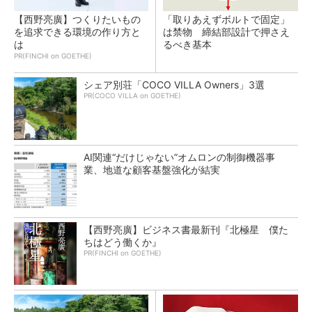
【西野亮廣】つくりたいもの
「取りあえずボルトで固定」
を追求できる環境の作り方と
は禁物 締結部設計で押さえ
は
るべき基本
PR(FINCHI on GOETHE)
シェア別荘「COCO VILLA Owners」3選
PR(COCO VILLA on GOETHE)
AI関連“だけじゃない”オムロンの制御機器事
業、地道な顧客基盤強化が結実
【西野亮廣】ビジネス書最新刊『北極星 僕た
ちはどう働くか』
PR(FINCHI on GOETHE)