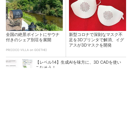
全国の絶景ポイントにサウナ
新型コロナで深刻なマスク不
付きのシェア別荘を展開
足を3Dプリンタで解消、イグ
アスが3Dマスクを開発
PR(COCO VILLA on GOETHE)
【レベル14】生成AIを味方に、3D CADを使い
こなそう！
令和8年熊本地震による工場への影響まとめ
狭小な駐車場に、シャープがポールカメラ式製
品発表 市場シェア10％目指す