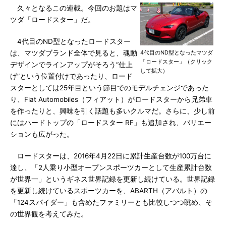
久々となるこの連載。今回のお題はマ
ツダ「ロードスター」だ。
4代目のND型となったロードスター
は、マツダブランド全体で見ると、魂動
4代目のND型となったマツダ
「ロードスター」（クリック
デザインでラインアップがそろう“仕上
して拡大）
げ”という位置付けであったり、ロード
スターとしては25年目という節目でのモデルチェンジであった
り、Fiat Automobiles（フィアット）がロードスターから兄弟車
を作ったりと、興味を引く話題も多いクルマだ。さらに、少し前
にはハードトップの「ロードスター RF」も追加され、バリエー
ションも広がった。
ロードスターは、2016年4月22日に累計生産台数が100万台に
達し、「2人乗り小型オープンスポーツカーとして生産累計台数
が世界一」というギネス世界記録を更新し続けている。世界記録
を更新し続けているスポーツカーを、ABARTH（アバルト）の
「124スパイダー」も含めたファミリーとも比較しつつ眺め、そ
の世界観を考えてみた。