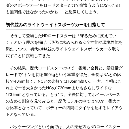
ダのスポーツカー”をロードスターだけで背負うようになったの
も無関係ではなかったのかも……と想像してしまう。
初代並みのライトウェイトスポーツカーを目指して
そうして登場したNDロードスターは「守るために変えてい
く」という理念を掲げ、現代に求められる安全性能や環境性能を
満たしつつ、初代のNA並のライトウェイトスポーツカーを取り
戻すことに挑戦してきた。
その結果、歴代ロードスターの中で一番短い全長と、最軽量グ
レードで1トンを切る990kgという車重を得た。全長はNAとの比
較で40mm短く、NCとの比較では105mm短い。一方、全幅はこ
れまで一番大きかったNCの1720mmよりもさらにワイドな
1735mmとなっている。もう1つ、全長に対してホイールベース
の占める割合を見てみると、歴代モデルの中ではNDが一番大き
な比率となっていて、ボディーの四隅にタイヤを配するレイアウ
トとなっている。
パッケージングという面では、人の乗せ方もNDロードスター