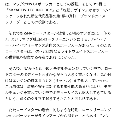
は、マツダのNo.1スポーツカーとしての役割。そして3つ目に、
「SKYACTIV TECHNOLOGY」と「魂動デザイン」がセットでパ
ッケージされた新世代商品群の第1幕の真打、ブランドのイメー
ジリーダーとしての役割である。
初代であるNAロードスターが登場した頃のマツダには、「RX-
7」というマツダ独自のロータリーエンジンによる、ハイパワ
ー・ハイパフォーマンス志向のスポーツカーがあった。そのため
ロードスターは、RX-7とは異なるライトウェイトスポーツカー
の世界観を提案する存在であればよかった。
その後、NAからNB、NCとモデルチェンジしていく中で、ロー
ドスターのボディーもわずかながらも大きく重たくなり、気が付
けばエンジンの排気量も2.0l（リットル）まで拡大していった。
これ自体は、環境や安全に対する要求性能の高まりにより、モデ
ルチェンジを重ねていく中でボディーサイズも拡大してきている
という、多くのクルマで起きてきたことと同じ話である。
ただロードスターの場合、同じような時期にロータリーエンジ
ンのスポーツカーがラインアップから消えたこともあり、“マツ