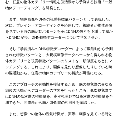
む、任意の物体カテゴリー情報を脳活動から予測する技術「一般
物体デコーディング」を開発した。
まず、物体画像をDNNの視覚特徴量パターンとして表現した。
次に、ブレイン・デコーディングを応用して、被験者が物体画像
を見ている時の脳活動パターンを基にDNNの信号を予測して脳か
らDNNに変換、DNN特徴デコーダーについて学習させた。
そして学習済みのDNN特徴デコーダーによって脳活動から予測
された特徴パターンと、大規模画像データベースから得られる物
体カテゴリーと視覚特徴パターンのリストを、類似度をもとにマ
ッチングする。これにより、画像を見たり想像したりしている時
の脳活動から、任意の物体カテゴリーの解読が可能になる。
このアプローチの有効性を検証するため、脳の視覚野の異なる
部位の活動からデコーダーの学習を行ったところ、低次視覚野で
はDNNの低次層の特徴量を、高次視覚野では高次層の特徴量を予
測できた。同成果から脳とDNN間の相同性を確認した。
また、想像中の物体の視覚特徴が、実際に画像を見ている時と