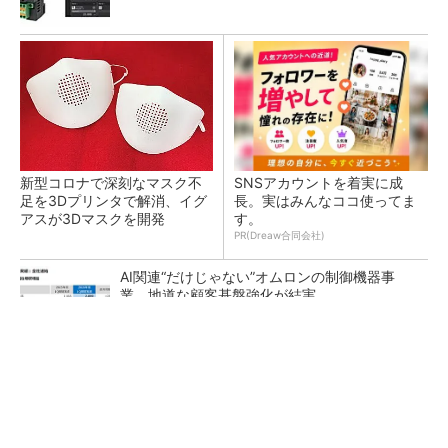
新型コロナで深刻なマスク不
SNSアカウントを着実に成
足を3Dプリンタで解消、イグ
長。実はみんなココ使ってま
アスが3Dマスクを開発
す。
PR(Dreaw合同会社)
AI関連“だけじゃない”オムロンの制御機器事
業、地道な顧客基盤強化が結実
【レベル14】生成AIを味方に、3D CADを使い
こなそう！