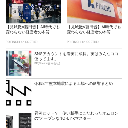
【見城徹×藤田晋】AI時代でも
【見城徹×藤田晋】AI時代でも
変わらない経営者の本質
変わらない経営者の本質
PR(FINCHI on GOETHE)
PR(FINCHI on GOETHE)
SNSアカウントを着実に成長。実はみんなココ
使ってます。
PR(Dreaw合同会社)
令和8年熊本地震による工場への影響まとめ
異例ヒット？ 使い勝手にこだわったオムロン
の“オープンな”IO-Linkマスター