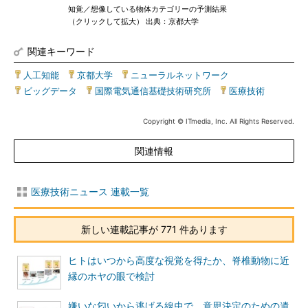
知覚／想像している物体カテゴリーの予測結果
（クリックして拡大） 出典：京都大学
関連キーワード
人工知能
|
京都大学
|
ニューラルネットワーク
|
ビッグデータ
|
国際電気通信基礎技術研究所
|
医療技術
Copyright © ITmedia, Inc. All Rights Reserved.
関連情報
医療技術ニュース 連載一覧
新しい連載記事が 771 件あります
ヒトはいつから高度な視覚を得たか、脊椎動物に近
縁のホヤの眼で検討
嫌いな匂いから逃げる線虫で、意思決定のための遺