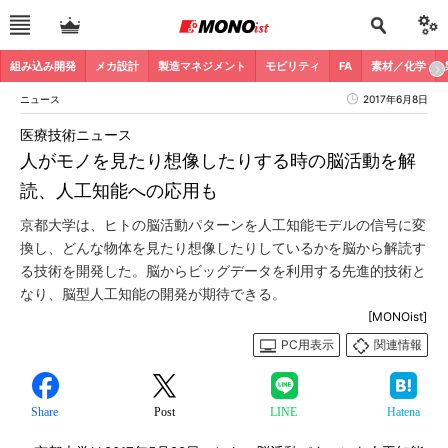
組み込み開発
メカ設計
製造マネジメント
モビリティ
FA
素材／化学
ニュース
2017年6月8日
医療技術ニュース
人がモノを見たり想像したりする時の脳活動を解
読、人工知能への応用も
京都大学は、ヒトの脳活動パターンを人工知能モデルの信号に変
換し、どんな物体を見たり想像したりしているかを脳から解読す
る技術を開発した。脳からビッグデータを利用する先進的技術と
なり、脳型人工知能の開発が期待できる。
[MONOist]
PC用表示
関連情報
Share
Post
LINE
Hatena