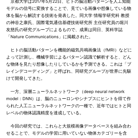
京都大学は2017年5月22日、ヒトの脳活動パターンを人工知能
モデルの信号に変換することで、見ている画像や想像している物
体を脳から解読する技術を発表した。同大学 情報学研究科 教授
の神谷之康氏、国際電気通信基礎技術研究所 主任研究員の堀川
友慈氏の研究グループによるもので、成果は同日、英科学誌
「Nature Communications」に掲載された。
ヒトの脳活動パターンを機能的磁気共鳴画像法（fMRI）などに
よって計測し、機械学習によるパターン認識で解析すると、どん
な物体を見たり想像したりしているかを予測できる。これは「ブ
レインデコーディング」と呼ばれ、同研究グループが世界に先駆
けて開発してきた。
一方、深層ニューラルネットワーク（deep neural network
model：DNN）は、脳のニューロンやシナプスにヒントを得て作
られた人工ニューラルネットワークの一種で、近年ではヒトと同
レベルの物体認識精度を達成している。
今回の研究では、これらと大規模画像データベースを組み合わ
せることで、モデルの学習に用いていない物体カテゴリーを含