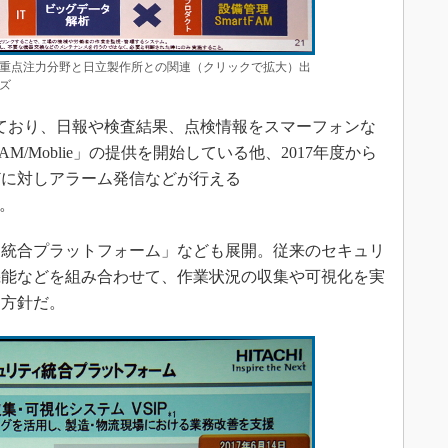
重点注力分野と日立製作所との関連（クリックで拡大）出
ズ
進めており、日報や検査結果、点検情報をスマーフォンな
AM/Moblie」の提供を開始している他、2017年度から
どに対しアラーム発信などが行える
る。
統合プラットフォーム」なども展開。従来のセキュリ
機能などを組み合わせて、作業状況の収集や可視化を実
く方針だ。