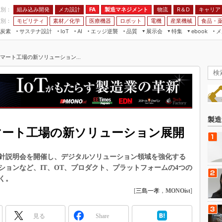
程別：
組み込み開発
メカ設計
製造マネジメント
物流
R＆D
キャリア
FA
業別：
モビリティ
素材／化学
医療機器
ロボット
電機
産業機械
食品・
炭素
サステナ設計
エッジ逆襲
品質
展示会
特集
メ
IoT
AI
ebook
伝承
組み込み開発
CEATEC
読者調査まとめ
編集後記
スマート工場の新ソリューション...
JIMTOF
保全
メカ設計
つながるクルマ
組込み/エッジ コンピューティング
ス
 AI
製造マネジメント
5G
展＆IoT/5Gソリューション展
VR／AR
FA
IIFES
モビリティ
フィールドサービス
国際ロボット展
素材／化学
FPGA
製造
ジャパンモビリティショー
スマート工場の新ソリューション展開
組み込み画像技術
TECHNO-FRONTIER
組み込みモデリング
人テク展
針説明会を開催し、デジタルソリューション領域を強化する
Windows Embedded
ョンなど、IT、OT、プロダクト、プラットフォームの4つの
スマート工場EXPO
く。
車載ソフト開発
EdgeTech+
[
三島一孝
，
MONOist
]
ISO26262
日本ものづくりワールド
無償設計ツール
見る
Share
AUTOMOTIVE WORLD