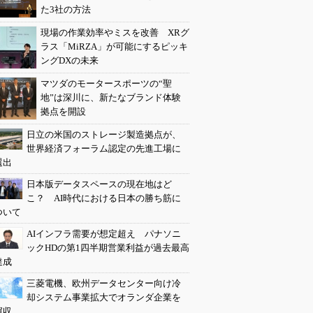
た3社の方法
現場の作業効率やミスを改善 XRグ
ラス「MiRZA」が可能にするピッキ
ングDXの未来
マツダのモータースポーツの“聖
地”は深川に、新たなブランド体験
拠点を開設
日立の米国のストレージ製造拠点が、
世界経済フォーラム認定の先進工場に
選出
日本版データスペースの現在地はど
こ？ AI時代における日本の勝ち筋に
ついて
AIインフラ需要が想定超え パナソニ
ックHDの第1四半期営業利益が過去最高
達成
三菱電機、欧州データセンター向け冷
却システム事業拡大でオランダ企業を
買収