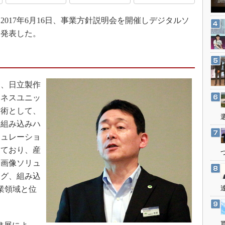
3Dプリンタ
産業オープンネット展
デジタルツインとCAE
017年6月16日、事業方針説明会を開催しデジタルソ
を発表した。
S＆OP
インダストリー4.0
イノベーション
製造業ビッグデータ
、日立製作
メイドインジャパン
ジネスユニッ
技術として、
植物工場
、組み込みハ
知財マネジメント
ミュレーショ
海外生産
しており、産
グローバル設計・開発
・画像ソリュ
制御セキュリティ
ング、組み込
業領域と位
新型コロナへの対応