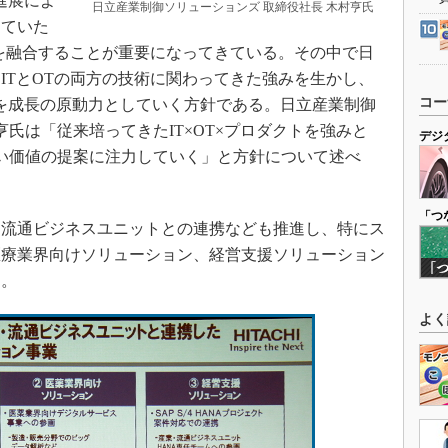
進展によ
日立産業制御ソリューションズ 取締役社長 木村亨氏
していた
）を融合することが重要になってきている。その中で日
ITとOTの両方の技術に関わってきた強みを生かし、
コー
ンを成長の原動力としていく方針である。日立産業制御
亨氏は「従来培ってきたIT×OT×プロダクトを強みと
デジ
い価値の提案に注力していく」と方針について述べ
「つ
流通ビジネスユニットとの連携なども推進し、特にス
医療業界向けソリューション、経営支援ソリューション
る。
よく