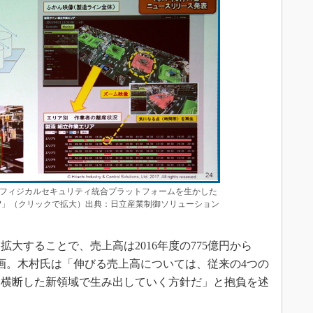
フィジカルセキュリティ統合プラットフォームを生かした
IP」（クリックで拡大）出典：日立産業制御ソリューション
大することで、売上高は2016年度の775億円から
る計画。木村氏は「伸びる売上高については、従来の4つの
を横断した新領域で生み出していく方針だ」と抱負を述