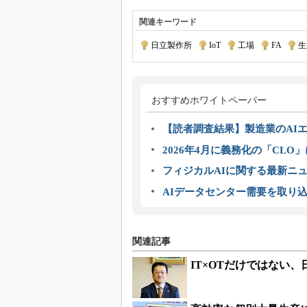
関連キーワード
日立製作所
|
IoT
|
工場
|
FA
|
生
おすすめホワイトペーパー
【読者調査結果】製造業のAI
2026年4月に義務化の「CL
フィジカルAIに関する最新ニュー
AIデータセンター需要を取り
関連記事
IT×OTだけではない、