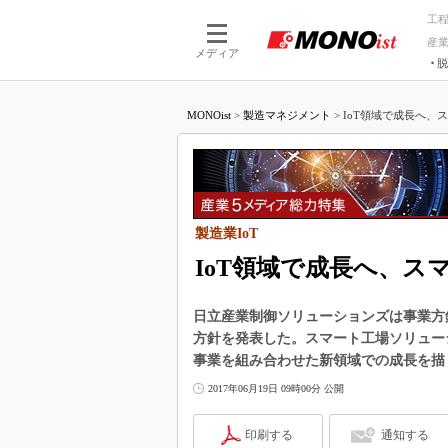
工
産
メディア
脱
つながる技術
AI×技術
MONOist
>
製造マネジメント
>
IoT領域で成長へ、
つながる工場
AI×設備
つながるサービ
Physical
製造業IoT
IoT領域で成長へ、
日立産業制御ソリューションズは事業方
方針を発表した。スマート工場ソリューシ
事業を組み合わせた新領域での成長を描
2017年06月19日 09時00分 公開
印刷する
通知する