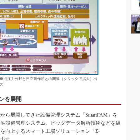
重点注力分野と日立製作所との関連（クリックで拡大）出
ズ
ンを展開
ら展開してきた設備管理システム「SmartFAM」を
）や設備管理システム、ビッグデータ解析技術などを組
を向上するスマート工場ソリューション「Σ-
ち出す。