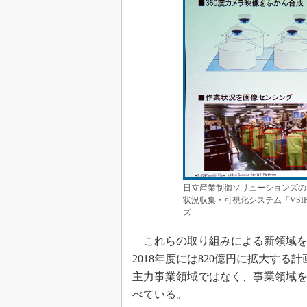
日立産業制御ソリューションズの
状況収集・可視化システム「VS
ズ
これらの取り組みによる新領域を拡
2018年度には820億円に拡大す
主力事業領域ではなく、事業領域
べている。