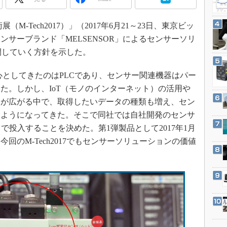
3Dプリンタ
産業オープンネット展
デジタルツインとCAE
M-Tech2017）」（2017年6月21～23日、東京ビッ
S＆OP
サーブランド「MELSENSOR」によるセンサーソリ
インダストリー4.0
開していく方針を示した。
イノベーション
としてきたのはPLCであり、センサー関連機器はパー
製造業ビッグデータ
た。しかし、IoT（モノのインターネット）の活用や
メイドインジャパン
みが広がる中で、取得したいデータの種類も増え、セン
植物工場
るようになってきた。そこで同社では自社開発のセンサ
ドで投入することを決めた。第1弾製品として2017年1月
知財マネジメント
回のM-Tech2017でもセンサーソリューションの価値
海外生産
グローバル設計・開発
制御セキュリティ
新型コロナへの対応