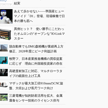
結実
あえて歩かせない――準国産ヒュー
マノイド「D1」登場、現場稼働で日
本の勝ち筋へ
異例ヒット？ 使い勝手にこだわっ
たオムロンの“オープンな”IO-Linkマ
スター
脱自動車でもDMG森精機が業績再上方
修正、2028年度にピーク利益計画
牧野フ、日本産業推進機構の買収提案
に応じず 理由に外国籍投資家の存在
高硬度材加工に対応、マルチローラタ
イプの鏡面仕上げ工具
マザックが最大加工径910mmのCNC旋
盤、大径および長尺ワーク向け
三菱電機が知的財産活用を拡大、金属
腐食センサー技術のライセンス供与