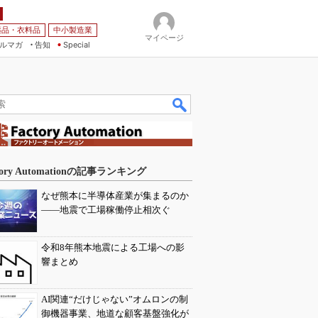
薬品・衣料品
中小製造業
マイページ
ルマガ
告知
Special
tory Automationの記事ランキング
なぜ熊本に半導体産業が集まるのか
――地震で工場稼働停止相次ぐ
令和8年熊本地震による工場への影
響まとめ
AI関連“だけじゃない”オムロンの制
御機器事業、地道な顧客基盤強化が