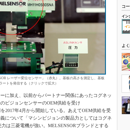
コー
イン
よく
NSOR レーザー変位センサー」（赤丸）。基板の高さを測定し、基板
ラートを発信する（クリックで拡大）
ーに加え、以前からパートナー関係にあったコグネッ
のビジョンセンサーのOEM供給を受け
開を2017年4月から開始している。あえてOEM供給を受
意義について「マシンビジョンの製品力としてはコグネ
力は三菱電機が強い。MELSENSORブランドとする