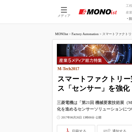
工
産
メディア
脱
つながる技術
AI×技術
MONOist
>
Factory Automation
>
スマートファクトリ
つながる工場
AI×設備
つながるサービ
Physical
M-Tech2017
スマートファクトリー
ス「センサー」を強化
三菱電機は「第21回 機械要素技術展（M
化を進めるセンサーソリューションにつ
2017年06月26日 13時00分 公開
印刷する
通知する