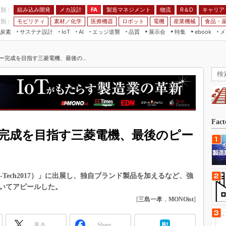
程別：
組み込み開発
メカ設計
製造マネジメント
物流
R＆D
キャリア
FA
業別：
モビリティ
素材／化学
医療機器
ロボット
電機
産業機械
食品・
炭素
サステナ設計
エッジ逆襲
品質
展示会
特集
メ
IoT
AI
ebook
伝承
組み込み開発
CEATEC
読者調査まとめ
編集後記
ー完成を目指す三菱電機、最後の...
JIMTOF
保全
メカ設計
つながるクルマ
組込み/エッジ コンピューティング
ス
 AI
製造マネジメント
5G
展＆IoT/5Gソリューション展
VR／AR
FA
IIFES
モビリティ
フィールドサービス
国際ロボット展
素材／化学
FPGA
Fac
ジャパンモビリティショー
完成を目指す三菱電機、最後のピー
組み込み画像技術
TECHNO-FRONTIER
組み込みモデリング
人テク展
Windows Embedded
スマート工場EXPO
-Tech2017）」に出展し、独自ブランド製品を加えるなど、強
車載ソフト開発
いてアピールした。
EdgeTech+
ISO26262
[
三島一孝
，
MONOist
]
日本ものづくりワールド
無償設計ツール
AUTOMOTIVE WORLD
見る
Share