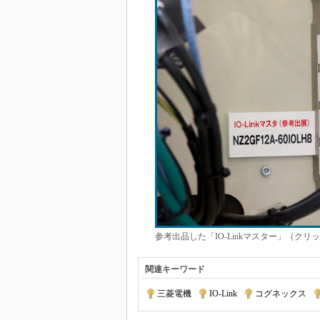
参考出品した「IO-Linkマスター」（クリ
関連キーワード
三菱電機
|
IO-Link
|
コグネックス
|