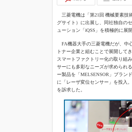
三菱電機は「第21回 機械要素技術展（
グサイト）に出展し、同社独自のセン
ューション「iQSS」を積極的に展
FA機器大手の三菱電機だが、中心
トナー企業と組むことで展開してき
スマートファクトリー化の取り組
サーにも多彩なニーズが求められ
ー製品を「MELSENSOR」ブラン
に「レーザ変位センサー」を投入。今
を訴求した。