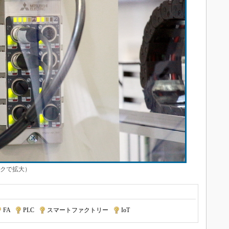
ックで拡大）
FA
|
PLC
|
スマートファクトリー
|
IoT