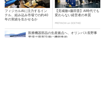
フィジカルAIに注力するイン
【見城徹×藤田晋】AI時代でも
テル、組み込み市場での約40
変わらない経営者の本質
年の実績を生かせるか
PR(FINCHI on GOETHE)
医療機器部品の生産拠点へ、オリンパス長野事
業場で最新設備に機能集約
AI関連“だけじゃない”オムロンの制御機器事
業、地道な顧客基盤強化が結実
日本版データスペースの現在地はどこ？ AI時
代における日本の勝ち筋について