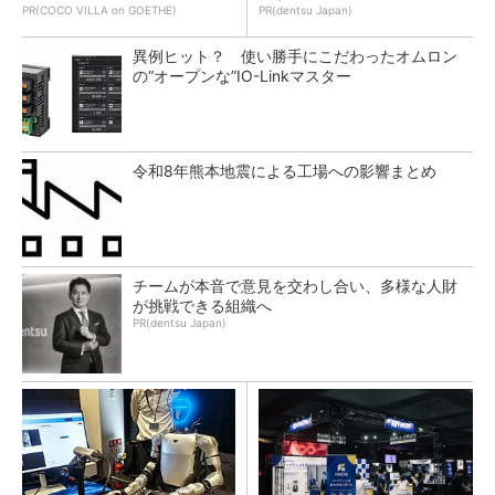
PR(COCO VILLA on GOETHE)
PR(dentsu Japan)
異例ヒット？ 使い勝手にこだわったオムロン
の“オープンな”IO-Linkマスター
令和8年熊本地震による工場への影響まとめ
チームが本音で意見を交わし合い、多様な人財
が挑戦できる組織へ
PR(dentsu Japan)