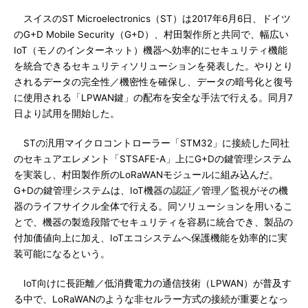
スイスのST Microelectronics（ST）は2017年6月6日、ドイツ
のG+D Mobile Security（G+D）、村田製作所と共同で、幅広い
IoT（モノのインターネット）機器へ効率的にセキュリティ機能
を統合できるセキュリティソリューションを発表した。やりとり
されるデータの完全性／機密性を確保し、データの暗号化と復号
に使用される「LPWAN鍵」の配布を安全な手法で行える。同月7
日より試用を開始した。
STの汎用マイクロコントローラー「STM32」に接続した同社
のセキュアエレメント「STSAFE-A」上にG+Dの鍵管理システム
を実装し、村田製作所のLoRaWANモジュールに組み込んだ。
G+Dの鍵管理システムは、IoT機器の認証／管理／監視がその機
器のライフサイクル全体で行える。同ソリューションを用いるこ
とで、機器の製造段階でセキュリティを容易に統合でき、製品の
付加価値向上に加え、IoTエコシステムへ保護機能を効率的に実
装可能になるという。
IoT向けに長距離／低消費電力の通信技術（LPWAN）が普及す
る中で、LoRaWANのような非セルラー方式の接続が重要となっ