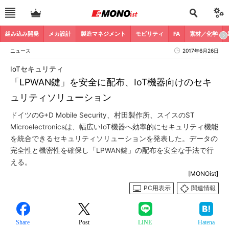
組み込み開発
メカ設計
製造マネジメント
モビリティ
FA
素材／化学
ニュース
2017年6月26日
IoTセキュリティ
「LPWAN鍵」を安全に配布、IoT機器向けのセキ
ュリティソリューション
ドイツのG+D Mobile Security、村田製作所、スイスのST
Microelectronicsは、幅広いIoT機器へ効率的にセキュリティ機能
を統合できるセキュリティソリューションを発表した。データの
完全性と機密性を確保し「LPWAN鍵」の配布を安全な手法で行
える。
[MONOist]
PC用表示
関連情報
Share
Post
LINE
Hatena