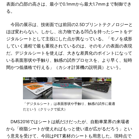
表面の凸部の高さは、最小で0.1mmから最大1.7mmまで制御でき
る。
今回の展示は、技術面では前回の2.5Dプリントテクノロジーと
ほぼ変わらない。しかし、出力物である凹凸を持ったシートをデ
ジタルシートとして主役にした点が異なっている。「モノを成形
していく過程で最も重視されているのは、そのモノの表面の表現
だ。デジタルシートを使えば、大きな差異化のポイントになって
いる表面形状や手触り、触感の試作プロセスを、より早く、短時
間かつ低価格で行える」（カシオ計算機の説明員）という。
「デジタルシート」は表面形状や手触り、触感の試作に最適
だという（クリックで拡大）
DMS2016ではシートは紙だけだったが、自動車業界の来場者
から「樹脂シートが使えればもっと使い道が広がるだろう」とい
う意見を受けて、今回はPET素材のシートも用意した。現時点で