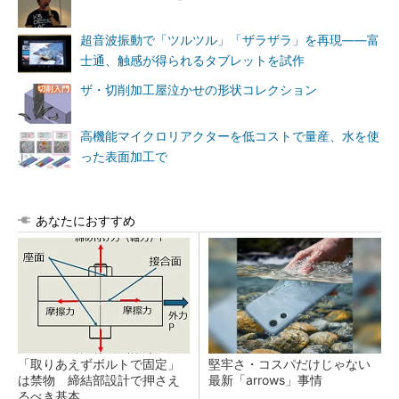
超音波振動で「ツルツル」「ザラザラ」を再現――富
士通、触感が得られるタブレットを試作
ザ・切削加工屋泣かせの形状コレクション
高機能マイクロリアクターを低コストで量産、水を使
った表面加工で
あなたにおすすめ
「取りあえずボルトで固定」
堅牢さ・コスパだけじゃない
は禁物 締結部設計で押さえ
最新「arrows」事情
るべき基本