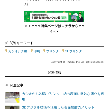
大）
＞＞↑↑↑特集ページはコチラから↑↑
↑＜＜
関連キーワード
カシオ計算機
|
印刷
|
プリンタ
|
3Dプリンタ
Copyright © ITmedia, Inc. All Rights Reserved.
関連情報
関連記事
カシオから2.5Dプリンタ、紙の表面に微妙な凹凸を再
現
3Dデジタル技術を活用した表面加飾のメリット