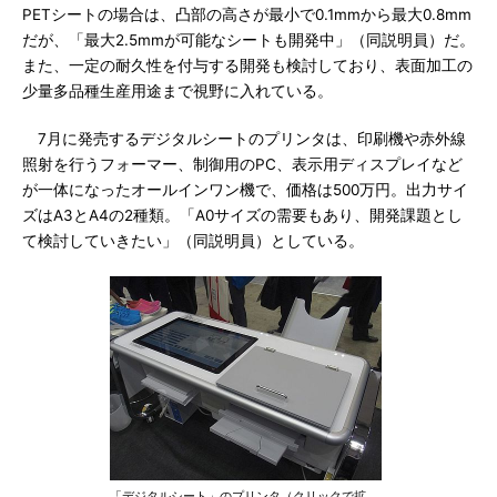
PETシートの場合は、凸部の高さが最小で0.1mmから最大0.8mm
だが、「最大2.5mmが可能なシートも開発中」（同説明員）だ。
また、一定の耐久性を付与する開発も検討しており、表面加工の
少量多品種生産用途まで視野に入れている。
7月に発売するデジタルシートのプリンタは、印刷機や赤外線
照射を行うフォーマー、制御用のPC、表示用ディスプレイなど
が一体になったオールインワン機で、価格は500万円。出力サイ
ズはA3とA4の2種類。「A0サイズの需要もあり、開発課題とし
て検討していきたい」（同説明員）としている。
「デジタルシート」のプリンタ（クリックで拡