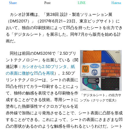
Share
Post
LINE
Hatena
カシオ計算機は、「第28回 設計・製造ソリューション展
（DMS2017）」（2017年6月21～23日、東京ビッグサイト）に
おいて、独自の印刷技術によって凹凸を持ったシートを出力でき
る「デジタルシート」を展示した。同年7月から販売を始める計
画だ。
同社は前回のDMS2016で「2.5Dプリ
ントテクノロジー」を出展している（関
連記事：
カシオから2.5Dプリンタ、紙
の表面に微妙な凹凸を再現
）。2.5Dプ
リントテクノロジーは、シートの表面に
凹凸を付けてカラー印刷することによっ
て、独特の触感を表現できる印刷物を作
「デジタルシート」の出力サ
成することができる技術。専用シートに
ンプル（クリックで拡大）
塗布した熱膨張性マイクロカプセルを近
赤外線で加熱により発泡させることで、シート表面に凸部を形成
することができる。これによって、シートの表面にさまざまな凹
凸の形状があるかのような触感を得られるというわけだ。シート