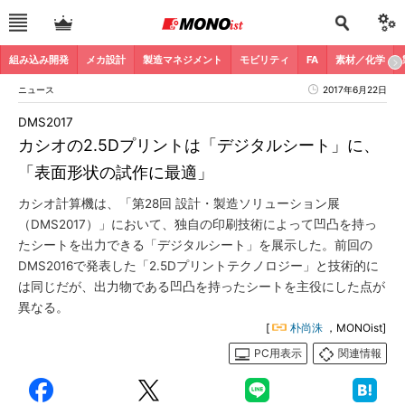
組み込み開発
メカ設計
製造マネジメント
モビリティ
FA
素材／化学
ニュース
2017年6月22日
DMS2017
カシオの2.5Dプリントは「デジタルシート」に、
「表面形状の試作に最適」
カシオ計算機は、「第28回 設計・製造ソリューション展
（DMS2017）」において、独自の印刷技術によって凹凸を持っ
たシートを出力できる「デジタルシート」を展示した。前回の
DMS2016で発表した「2.5Dプリントテクノロジー」と技術的に
は同じだが、出力物である凹凸を持ったシートを主役にした点が
異なる。
[
朴尚洙
，MONOist]
PC用表示
関連情報