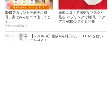
SNSアカウントを着実に成
新型コロナで深刻なマスク不
長。実はみんなココ使ってま
足を3Dプリンタで解消、イグ
す。
アスが3Dマスクを開発
PR(Dreaw合同会社)
【レベル14】生成AIを味方に、3D CADを使い
こなそう！
令和8年熊本地震による工場への影響まとめ
狭小な駐車場に、シャープがポールカメラ式製
品発表 市場シェア10％目指す