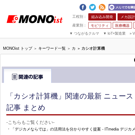
組み込み開発
メカ設計
モビリティ
医療機器
▼
つながるクルマ
▼
IoT×製造業
»
V
MONOist トップ
キーワード一覧
カ
カシオ計算機
>
>
>
「カシオ計算機」関連の最新 ニュー
記事 まとめ
-こちらもご覧ください-
・
「デジカメならでは」の活用法を分かりやすく提案 - ITmedia デジカ