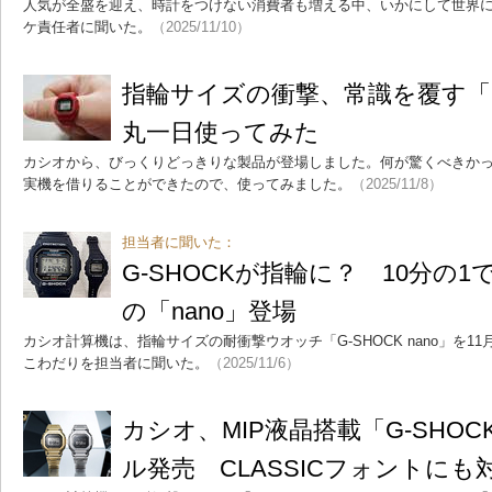
人気が全盛を迎え、時計をつけない消費者も増える中、いかにして世界
ケ責任者に聞いた。
（2025/11/10）
指輪サイズの衝撃、常識を覆す「G-S
丸一日使ってみた
カシオから、びっくりどっきりな製品が登場しました。何が驚くべきか
実機を借りることができたので、使ってみました。
（2025/11/8）
担当者に聞いた：
G-SHOCKが指輪に？ 10分の1
の「nano」登場
カシオ計算機は、指輪サイズの耐衝撃ウオッチ「G-SHOCK nano」を1
こわだりを担当者に聞いた。
（2025/11/6）
カシオ、MIP液晶搭載「G-SHO
ル発売 CLASSICフォントにも