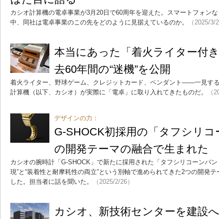
カシオ計算機の電卓事業が3月20日で60周年を迎えた。スマートフォンな
中、同社は電卓事業のこの先をどのように見据えているのか。
（2025/3/
本当にあった「着火ライター付き
去60年間の“迷機”を公開
着火ライター、野球ゲーム、クレジットカード、ペンダント――一見す
計算機（以下、カシオ）が実際に「電卓」に取り入れてきたものだ。
（20
デザインの力：
G-SHOCK初採用の「タフシリ
の開発テーマの融合で生まれた
カシオの腕時計「G-SHOCK」で新たに採用された「タフシリコーンバン
現”と“装着性と耐摩耗性の両立”という別軸で進められてきた2つの開発
した。担当者に話を聞いた。
（2025/2/26）
カシオ、新技術センターを建設