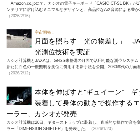
Amazon.co.jpにて、カシオの電子キーボード「CASIO CT-S1 BK
ンテリアに溶け込むミニマルなデザインと、高品位なAiX音源による豊
（2026/2/16）
宇宙開発：
月面を照らす「光の物差し」 J
光測位技術を実証
カシオ計算機とJAXAは、GNSS未整備の月面で活用可能な測位システム「p
新たに白色の一般照明を測位に併用する新手法を公開。2030年代の月面
（2026/2/12）
本体を伸ばすと“ギュイーン” 
装着して身体の動きで操作する
ーラー、カシオが発売
カシオ計算機は20日、ギターストラップに装着し、直感的な操作で音を
ラー「DIMENSION SHIFTER」を発表した。
（2026/1/20）