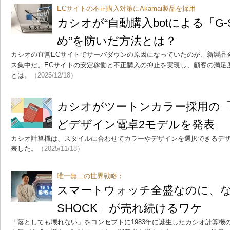
ECサイトの不正購入対策にAkamai製品を採用
カシオが“自動購入botによる「G-
め”を防いだ方法とは？
カシオの直営ECサイトでサーバダウンの原因になっていたのが、新製品発
ス集中だ。ECサイトの安定稼働と不正購入の抑止を実現し、顧客の満足
とは。
（2025/12/18）
カシオがツートンカラー採用の
どデザイン電卓2モデルを発表
カシオ計算機は、スタイルに合わせてカラーやデザインを選択できるデザ
表した。
（2025/11/18）
唯一無二の世界戦略：
スマートウォッチ全盛なのに、な
SHOCK」が売れ続けるワケ
「落としても壊れない」をコンセプトに1983年に誕生したカシオ計算機の