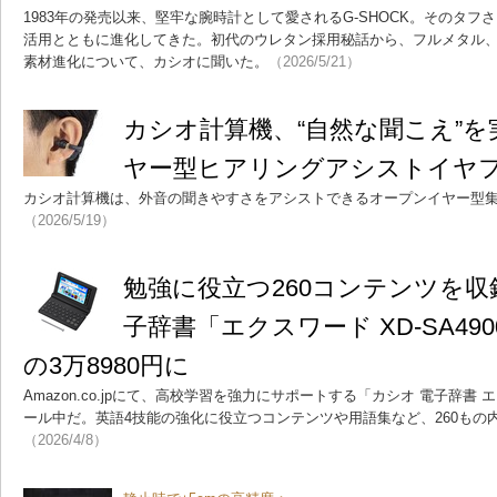
1983年の発売以来、堅牢な腕時計として愛されるG-SHOCK。そのタ
活用とともに進化してきた。初代のウレタン採用秘話から、フルメタル、カ
素材進化について、カシオに聞いた。
（2026/5/21）
カシオ計算機、“自然な聞こえ”
ヤー型ヒアリングアシストイヤ
カシオ計算機は、外音の聞きやすさをアシストできるオープンイヤー型集音
（2026/5/19）
勉強に役立つ260コンテンツを
子辞書「エクスワード XD-SA490
の3万8980円に
Amazon.co.jpにて、高校学習を強力にサポートする「カシオ 電子辞書 エク
ール中だ。英語4技能の強化に役立つコンテンツや用語集など、260もの
（2026/4/8）