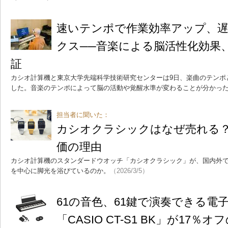
速いテンポで作業効率アップ、
クス──音楽による脳活性化効果
証
カシオ計算機と東京大学先端科学技術研究センターは9日、楽曲のテンポ
した。音楽のテンポによって脳の活動や覚醒水準が変わることが分かっ
担当者に聞いた：
カシオクラシックはなぜ売れる？
価の理由
カシオ計算機のスタンダードウオッチ「カシオクラシック」が、国内外
を中心に脚光を浴びているのか。
（2026/3/5）
61の音色、61鍵で演奏できる電
「CASIO CT-S1 BK」が17％