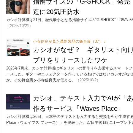
指輪サイズの「G-SHOCK」発
造に20気圧防水
カシオ計算機は21日、歴代最小となる指輪サイズの“G-SHOCK”「DWN-5
（2025/10/21）
小寺信良が見た革新製品の舞台裏（37）：
カシオがなぜ？ ギタリスト向
プリをリリースしたワケ
2025年7月末、カシオ計算機はギタリストの音作りを支援するスマートフ
ースした。ギターやエフェクターを作っているわけではないカシオがな
か。その舞台裏を小寺信良氏が伝える。
（2025/10/2）
カシオ、テキスト入力でAIが「
作るサービス「Waves Place」
カシオ計算機は26日、日本語のテキストを入力すると交換をAIが生成するW
Place（ウェイブス プレース）」を発表した。27日午後1時にオープン予