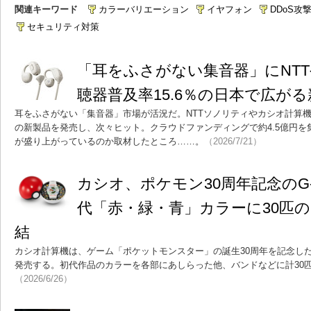
関連キーワード
カラーバリエーション
イヤフォン
DDoS攻
セキュリティ対策
「耳をふさがない集音器」にNT
聴器普及率15.6％の日本で広が
耳をふさがない「集音器」市場が活況だ。NTTソノリティやカシオ計算
の新製品を発売し、次々ヒット。クラウドファンディングで約4.5億円
が盛り上がっているのか取材したところ……。
（2026/7/21）
カシオ、ポケモン30周年記念のG-
代「赤・緑・青」カラーに30匹
結
カシオ計算機は、ゲーム「ポケットモンスター」の誕生30周年を記念した耐
発売する。初代作品のカラーを各部にあしらった他、バンドなどに計30
（2026/6/26）