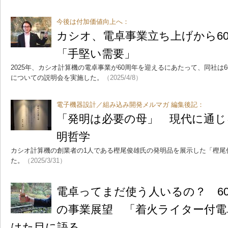
今後は付加価値向上へ：
カシオ、電卓事業立ち上げから60
「手堅い需要」
2025年、カシオ計算機の電卓事業が60周年を迎えるにあたって、同社は
についての説明会を実施した。
（2025/4/8）
電子機器設計／組み込み開発メルマガ 編集後記：
「発明は必要の母」 現代に通じ
明哲学
カシオ計算機の創業者の1人である樫尾俊雄氏の発明品を展示した「樫尾
た。
（2025/3/31）
電卓ってまだ使う人いるの？ 6
の事業展望 「着火ライター付電
はた目に語る