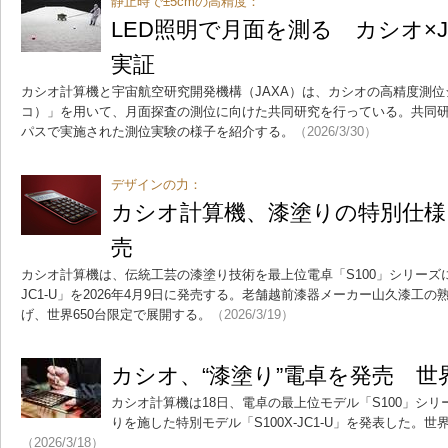
静止時で±5cmの高精度：
LED照明で月面を測る カシオ×
実証
カシオ計算機と宇宙航空研究開発機構（JAXA）は、カシオの高精度測位システ
コ）」を用いて、月面探査の測位に向けた共同研究を行っている。共同研
パスで実施された測位実験の様子を紹介する。
（2026/3/30）
デザインの力：
カシオ計算機、漆塗りの特別仕様電
売
カシオ計算機は、伝統工芸の漆塗り技術を最上位電卓「S100」シリーズに
JC1-U」を2026年4月9日に発売する。老舗越前漆器メーカー山久漆工
げ、世界650台限定で展開する。
（2026/3/19）
カシオ、“漆塗り”電卓を発売 世界
カシオ計算機は18日、電卓の最上位モデル「S100」シ
りを施した特別モデル「S100X-JC1-U」を発表した。世
（2026/3/18）