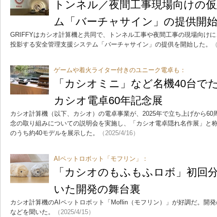
トンネル／夜間工事現場向けの仮
ム「バーチャサイン」の提供開
GRIFFYはカシオ計算機と共同で、トンネル工事や夜間工事の現場向け
投影する安全管理支援システム「バーチャサイン」の提供を開始した。
（
ゲームや着火ライター付きのユニーク電卓も：
「カシオミニ」など名機40台
カシオ電卓60年記念展
カシオ計算機（以下、カシオ）の電卓事業が、2025年で立ち上げから60
念の取り組みについての説明会を実施し、「カシオ電卓隠れ名作展」と
のうち約40モデルを展示した。
（2025/4/16）
AIペットロボット「モフリン」：
「カシオのもふもふロボ」初回
いた開発の舞台裏
カシオ計算機のAIペットロボット「Moflin（モフリン）」が好調だ。
などを聞いた。
（2025/4/15）