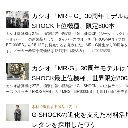
カシオ「MR－G」30周年モデルは
SHOCK上位機種、限定800本
カシオ計算機は27日、衝撃に強い腕時計「G―SHOCK（ジーショック）
ールジー）」の新製品として、ダイバーズウオッチ「FROGMAN（フロ
BF1000EB」を6月12日に発売すると発表した。MR－G誕生から30周年
す。メーカー希望小売価格は121万円（税込み）。
（2026/5/28）
カシオ「MR-G」30周年モデルは1
SHOCK最上位機種、世界限定80
カシオ計算機は27日、衝撃に強い腕時計「G―SHOCK」の上位ライン「
ーズウオッチ「FROGMAN」の「MRG－BF1000EB」を6月12日に発
素材で進化する製品（2）：
G-SHOCKの進化を支えた材料
レタンを採用したワケ