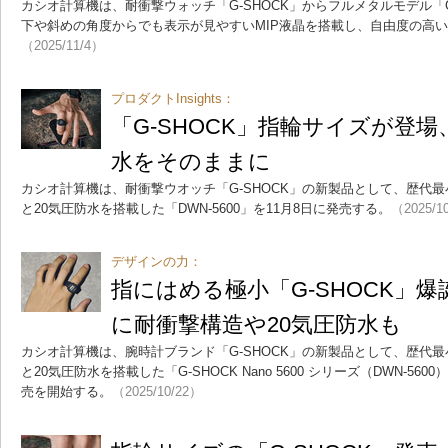
カシオ計算機は、耐衝撃ウォッチ「G-SHOCK」からフルメタルモデル「GM
下や斜めの角度からでも表示が見やすいMIP液晶を搭載し、自由度の高
（2025/11/4）
プロダクトInsights：
「G-SHOCK」指輪サイズが登場
水をそのままに
カシオ計算機は、耐衝撃ウオッチ「G-SHOCK」の新製品として、歴代
と20気圧防水を搭載した「DWN-5600」を11月8日に発売する。
（2025/1
デザインの力：
指にはめる極小「G-SHOCK」爆
に耐衝撃構造や20気圧防水も
カシオ計算機は、腕時計ブランド「G-SHOCK」の新製品として、歴代
と20気圧防水を搭載した「G-SHOCK Nano 5600 シリーズ（DWN-560
売を開始する。
（2025/10/22）