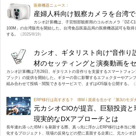
医療機器ニュース：
産婦人科向け観察カメラを台湾で
カシオ計算機は、子宮頸部観察用のコルポカメラ「DZ-C10
100M」の台湾販売を開始した。台湾食品医薬品局の医療機器認可を取
する。
（2025/8/19）
カシオ、ギタリスト向け“音作り
材のセッティングと演奏動画を
カシオ計算機は7月29日、ギタリストの音作りを支援するスマートフォンア
ブック）の提供を開始した。ギターの音に影響するエフェクターやアン
組み合わせて投稿・閲覧できるサービスで、まずはiOS版を公開する。
（
ERP移行は高すぎる？ IBM i 資産を生かす「第3のモ
元カシオCIOが提言、巨額投資
現実的なDXアプローチとは
長年連れ添ったIBM i を刷新する際、真っ先に浮かぶERP移行は本当
化するプロジェクト、現場の反発などの壁に直面する企業に、元カシオ計