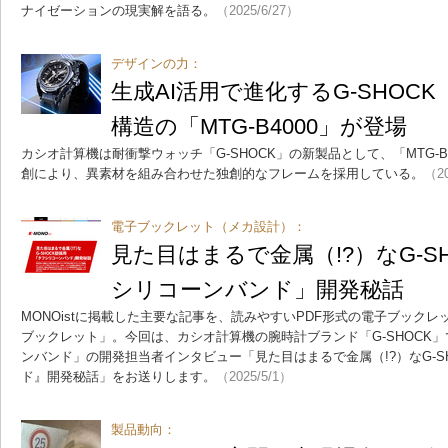
ナイゼーションの現実解を語る。
（2025/6/27）
デザインの力：
生成AI活用で進化するG-SHOC
構造の「MTG-B4000」が登場
カシオ計算機は耐衝撃ウォッチ「G-SHOCK」の新製品として、「MTG-B
創により、異素材を組み合わせた独創的なフレームを採用している。
（20
電子ブックレット（メカ設計）：
見た目はまるで金属（!?）なG-S
シリコーンバンド」開発秘話
MONOistに掲載した主要な記事を、読みやすいPDF形式の電子ブック
ブックレット」。今回は、カシオ計算機の腕時計ブランド「G-SHOCK
ンバンド」の開発担当者インタビュー「見た目はまるで金属（!?）なG-S
ド』開発秘話」をお送りします。
（2025/5/1）
製品動向：