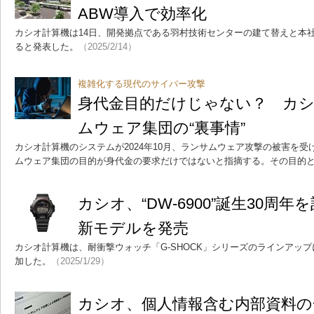
ABW導入で効率化
カシオ計算機は14日、開発拠点である羽村技術センターの建て替えと本
ると発表した。
（2025/2/14）
複雑化する現代のサイバー攻撃
身代金目的だけじゃない？ カ
ムウェア集団の“裏事情”
カシオ計算機のシステムが2024年10月、ランサムウェア攻撃の被害を
ムウェア集団の目的が身代金の要求だけではないと指摘する。その目的
カシオ、“DW-6900”誕生30周年
新モデルを発売
カシオ計算機は、耐衝撃ウォッチ「G-SHOCK」シリーズのラインアップに新
加した。
（2025/1/29）
カシオ、個人情報含む内部資料