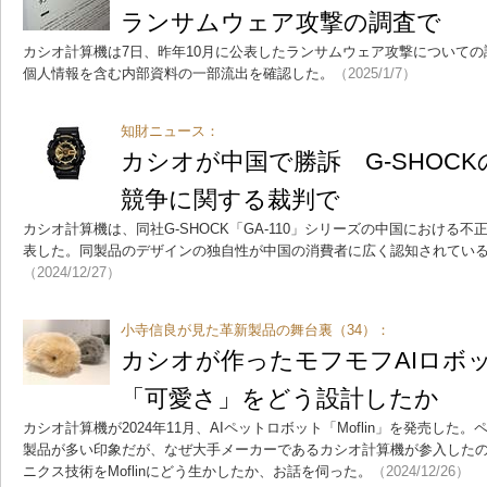
ランサムウェア攻撃の調査で
カシオ計算機は7日、昨年10月に公表したランサムウェア攻撃についての調
個人情報を含む内部資料の一部流出を確認した。
（2025/1/7）
知財ニュース：
カシオが中国で勝訴 G-SHOC
競争に関する裁判で
カシオ計算機は、同社G-SHOCK「GA-110」シリーズの中国における
表した。同製品のデザインの独自性が中国の消費者に広く認知されてい
（2024/12/27）
小寺信良が見た革新製品の舞台裏（34）：
カシオが作ったモフモフAIロボ
「可愛さ」をどう設計したか
カシオ計算機が2024年11月、AIペットロボット「Moflin」を発売し
製品が多い印象だが、なぜ大手メーカーであるカシオ計算機が参入した
ニクス技術をMoflinにどう生かしたか、お話を伺った。
（2024/12/26）