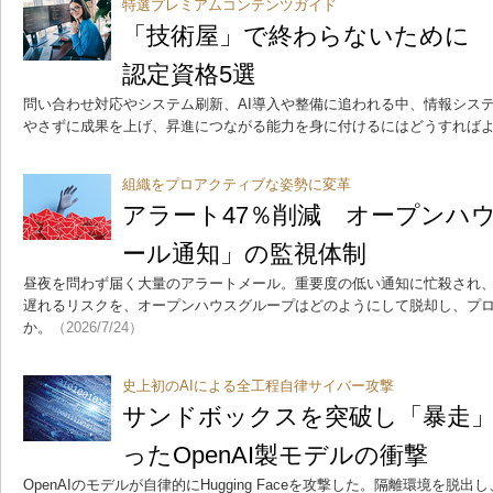
特選プレミアムコンテンツガイド
「技術屋」で終わらないために
認定資格5選
問い合わせ対応やシステム刷新、AI導入や整備に追われる中、情報シス
やさずに成果を上げ、昇進につながる能力を身に付けるにはどうすれば
組織をプロアクティブな姿勢に変革
アラート47％削減 オープンハ
ール通知」の監視体制
昼夜を問わず届く大量のアラートメール。重要度の低い通知に忙殺され
遅れるリスクを、オープンハウスグループはどのようにして脱却し、プ
か。
（2026/7/24）
史上初のAIによる全工程自律サイバー攻撃
サンドボックスを突破し「暴走」 Hu
ったOpenAI製モデルの衝撃
OpenAIのモデルが自律的にHugging Faceを攻撃した。隔離環境を