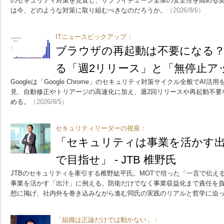
のセキュリティ対策を見直し、サプライチェーン全体の安全性を高める
は今、どのような対策に取り組むべきなのだろうか。
（2026/8/6）
ITニュースピックアップ：
ブラウザの再起動は不要になる？ 
る「週2リリース」と「無停止ア
Googleは「Google Chrome」のセキュリティ対策サイクル全般でAI
見、自動修正やトリアージの高速化に加え、週2回リリースや再起動不要
める。
（2026/8/5）
セキュリティリーダーの視座：
「セキュリティは事業を活かす出
で目指せ」 - JTB 椎野氏
JTBのセキュリティを牽引する椎野紘平氏。MOTで培った「一言で伝え
事業を活かす「出汁」に例える。防衛だけでなく事業収益化まで責任を負
想に掲げ、社内外を巻き込みながら進む同氏の実践のリアルと哲学に迫
「組織は正論だけでは動かない」：