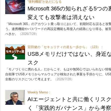
“便利機能”があだになる
Microsoft 365の知られざる
変えても攻撃者は消えない
「Microsoft 365」のアカウント乗っ取りにおいて、初期対応を誤る
う。連携機能やパスワードの再設定機能も再侵入の経路になり得る。被
べきか。
（2026/7/28）
宮田健の「セキュリティの道も一歩から」（123）：
USBメモリだけではない、身近な
スク
「モノづくりに携わる人」だからこそ、もはや無関心ではいられない情
自衛隊でUSBメモリからマルウェアが検知された事案を手掛かりに、US
全般のリスクについて考えます。
（2026/7/28）
Weekly Memo：
AIエージェントと共に働くリスク
く「実践的ガバナンス」から考