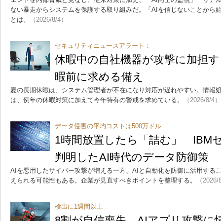
ない暴走からシステムを保護する取り組みだ。「AIを信じないことから
とは。
（2026/8/4）
セキュリティニュースアラート：
休暇中の自社機器が攻撃に加担する
暇前に求める備え
夏の長期休暇は、システム管理者が不在になり対応が遅れやすい。情報
は、例年の休暇対策に加えて今年特有の警戒を求めている。
（2026/8/4）
データ侵害の平均コストは500万ドル
1時間放置したら「詰む」 IBM
判明したAI時代のデータ防御策
AIを悪用したサイバー攻撃が増える一方、AIと自動化を防御に活用する
えられる可能性もある。企業が見直すべきポイントを整理する。
（2026/
検出に1週間以上
8割が自信喪失 AIアプリ攻撃