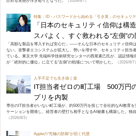
占める実態が浮き彫りとなった。
（2026/8/7）
特集：ID・パスワードから始める「引き算」のセキュリテ
「日本のセキュリティ信仰は構
スパよく、すぐ救われる“左側”の
「高額な製品を導入すれば安心だ」――そんな日本のセキュリティ信仰
ない。攻撃者エコシステムが拡大し、勢いを増す中、セキュリティ担当
ている。東京大学 先端科学技術研究センターの西尾素己氏が、認証情報
が「絶対的に優位」に立てる“左側”の戦場について明かした。
（2026/8/
人手不足でも生き抜く道
IT担当者ゼロの町工場 500万円
プリを内製
専任のIT担当者がいない町工場が、約500万円を投じて全社的なAI教育
ケーションを開発し、経営者の壁打ち相手となるAI秘書も構築した。独自
（2026/8/3）
Appleの“究極の防御”が招く代償