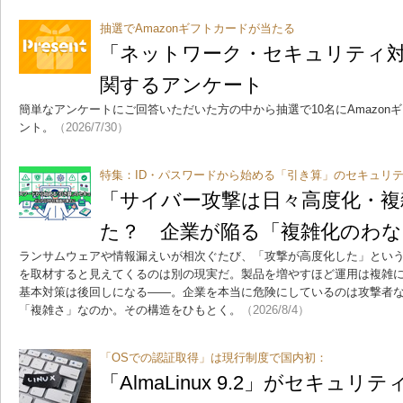
抽選でAmazonギフトカードが当たる
「ネットワーク・セキュリティ
関するアンケート
簡単なアンケートにご回答いただいた方の中から抽選で10名にAmazonギ
ント。
（2026/7/30）
特集：ID・パスワードから始める「引き算」のセキュリテ
「サイバー攻撃は日々高度化・複
た？ 企業が陥る「複雑化のわな
ランサムウェアや情報漏えいが相次ぐたび、「攻撃が高度化した」とい
を取材すると見えてくるのは別の現実だ。製品を増やすほど運用は複雑
基本対策は後回しになる――。企業を本当に危険にしているのは攻撃者
「複雑さ」なのか。その構造をひもとく。
（2026/8/4）
「OSでの認証取得」は現行制度で国内初：
「AlmaLinux 9.2」がセキュ