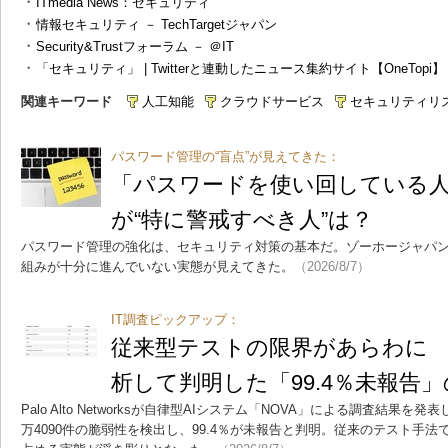
・
ITmedia News：セキュリティ
・
情報セキュリティ － TechTargetジャパン
・
Security&Trustフォーラム － ＠IT
・
「セキュリティ」 | Twitterと連動したニュース集約サイト【OneTopi】
関連キーワード
人工知能
クラウドサービス
セキュリティリ
パスワード管理の“盲点”が見えてきた：
「パスワードを使い回している人
が“特に警戒すべき人”は？
パスワード管理の強化は、セキュリティ対策の基本だ。ゾーホージャパ
組みが十分に進んでいない実態が見えてきた。
（2026/8/7）
IT調査ピックアップ：
従来型テストの限界があらわに 3
析して判明した「99.4％未報告
Palo Alto Networksが自律型AIシステム「NOVA」による調査結果を発
万4090件の脆弱性を検出し、99.4％が未報告と判明。従来のテスト手