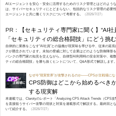
AIエージェントを安心・安全に活用するためのリスク管理とはどのような
は、サイバーセキュリティにとどまらない、包括的なリスク管理の必要性
エージェントと共に働くリスクについて考察する。
（2026/7/27）
PR：
【セキュリティ専門家に聞く】“AI社
「セキュリティの総合格闘技」にどう挑
自律的に業務をこなす“AI社員”との協働が現実味を帯びる中、従来の延
クが懸念されています。未知の脅威に対して企業はどのような防御陣形
バンクの専門家の知見を交えながら、自律型AI利用時の安全対策や、複
ティの総合格闘技」を勝ち抜くヒントについて、Q&A形式で解説します
なぜ今“現実世界”が攻撃されるのか――CPSが主戦場にな
CPS防御はどこから始めるべき
する現実解
本連載では、Clarotyのレポート「Analyzing CPS Attack Trend
を直接狙うサイバー攻撃の現状と対策を連載形式で解説する。最終回とな
いて紹介する。
（2026/7/27）