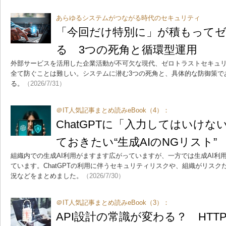
あらゆるシステムがつながる時代のセキュリティ
「今回だけ特別に」が積もって
る 3つの死角と循環型運用
外部サービスを活用した企業活動が不可欠な現代、ゼロトラストセキュ
全て防ぐことは難しい。システムに潜む3つの死角と、具体的な防御策で
る。
（2026/7/31）
＠IT人気記事まとめ読みeBook（4）：
ChatGPTに「入力してはいけな
ておきたい“生成AIのNGリスト”
組織内での生成AI利用がますます広がっていますが、一方では生成AI利
ています。ChatGPTの利用に伴うセキュリティリスクや、組織がリスク
況などをまとめました。
（2026/7/30）
＠IT人気記事まとめ読みeBook（3）：
API設計の常識が変わる？ HTT