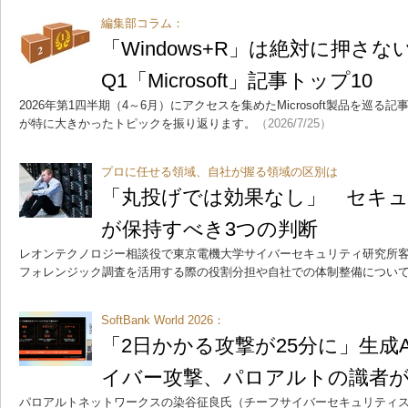
編集部コラム：
「Windows+R」は絶対に押さな
Q1「Microsoft」記事トップ10
2026年第1四半期（4～6月）にアクセスを集めたMicrosoft製品を巡る
が特に大きかったトピックを振り返ります。
（2026/7/25）
プロに任せる領域、自社が握る領域の区別は
「丸投げでは効果なし」 セキ
が保持すべき3つの判断
レオンテクノロジー相談役で東京電機大学サイバーセキュリティ研究所客
フォレンジック調査を活用する際の役割分担や自社での体制整備につい
SoftBank World 2026：
「2日かかる攻撃が25分に」生成A
イバー攻撃、パロアルトの識者
パロアルトネットワークスの染谷征良氏（チーフサイバーセキュリティス