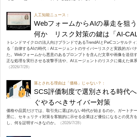
人工知能ニュース：
WebフォームからAIの暴走を狙
何か リスク対策の鍵は「AI-CA
トレンドマイクロの法人向けブランドであるTrendAIとPwCコンサル
る「自律するAIの時代：AIエージェントのサイバーリスクと実践的ガバ
た。Webフォームから悪意のあるプロンプトを含んだ文章や画像を送信す
正な処理を実行させる攻撃手法や、AIエージェントのリスクに備えた体
（2026/7/28）
落とされる理由は「価格」じゃない？：
SCS評価制度で選別される時代
ぐやるべきサイバー対策
価格や品質だけでは、取引先に選ばれない時代が始まるのか。ガートナー
景に、セキュリティ対策を客観的に示せる企業ほど優位になるとの見方
し、何を証明すべきなのか。
（2026/7/28）