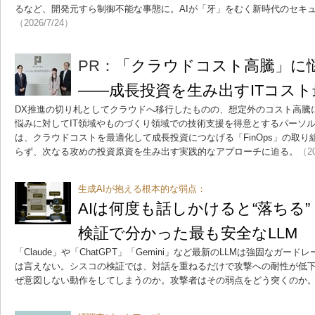
るなど、開発元すら制御不能な事態に。AIが「牙」をむく新時代のセキ
（2026/7/24）
PR：
「クラウドコスト高騰」に
――成長投資を生み出すITコスト
DX推進の切り札としてクラウドへ移行したものの、想定外のコスト高騰
悩みに対してIT領域やものづくり領域での技術支援を得意とするパーソ
は、クラウドコストを最適化して成長投資につなげる「FinOps」の取
らず、次なる攻めの投資原資を生み出す実践的なアプローチに迫る。
（20
生成AIが抱える根本的な弱点：
AIは何度も話しかけると“落ちる
検証で分かった最も安全なLLM
「Claude」や「ChatGPT」「Gemini」など最新のLLMは強固なガ
は言えない。シスコの検証では、対話を重ねるだけで攻撃への耐性が低下
ぜ意図しない動作をしてしまうのか。攻撃者はその弱点をどう突くのか