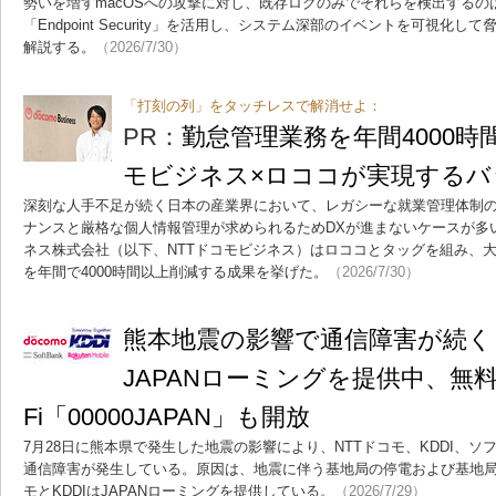
勢いを増すmacOSへの攻撃に対し、既存ログのみでそれらを検出するの
「Endpoint Security」を活用し、システム深部のイベントを可視化
解説する。
（2026/7/30）
「打刻の列」をタッチレスで解消せよ：
PR：
勤怠管理業務を年間4000時
モビジネス×ロココが実現するバ
深刻な人手不足が続く日本の産業界において、レガシーな就業管理体制
ナンスと厳格な個人情報管理が求められるためDXが進まないケースが多
ネス株式会社（以下、NTTドコモビジネス）はロココとタッグを組み、
を年間で4000時間以上削減する成果を挙げた。
（2026/7/30）
熊本地震の影響で通信障害が続く 
JAPANローミングを提供中、無料W
Fi「00000JAPAN」も開放
7月28日に熊本県で発生した地震の影響により、NTTドコモ、KDDI、
通信障害が発生している。原因は、地震に伴う基地局の停電および基地
モとKDDIはJAPANローミングを提供している。
（2026/7/29）