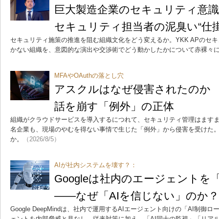
巨大製造企業のセキュリティ意識を
セキュリティ担当者の泥臭い“仕掛
セキュリティ施策の推進を阻む組織文化をどう変えるか。YKK APのセ
かない組織を、意図的な演出や交渉術でどう動かしたかについて赤裸々
MFAやOAuthの落とし穴
アスクルはなぜ侵害されたのか
話を崩す「例外」の正体
組織がクラウドサービスを導入するにつれて、セキュリティ管理はます
名企業も、現場のやむを得ない事情で生じた「例外」から侵害を受けた
か。
（2026/8/5）
AIが社内システムを壊す？：
Googleは社内のエージェント
――なぜ「AIを信じない」のか？
Google DeepMindは、社内で運用するAIエージェント向けの「AI制
ェントを内部脅威と見なし、従来対策に加え、「AI同士の監視」「リア