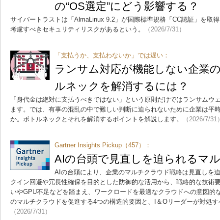
の“OS選定”にどう影響する？
サイバートラストは「AlmaLinux 9.2」が国際標準規格「CC認証」
考慮すべきセキュリティリスクがあるという。
（2026/7/31）
「支払うか、支払わないか」では遅い：
ランサム対応が機能しない企業
ルネックを解消するには？
「身代金は絶対に支払うべきではない」という原則だけではランサムウ
ます。では、有事の混乱の中で難しい判断に迫られないために企業は平
か。ボトルネックとそれを解消するポイントを解説します。
（2026/7/31
Gartner Insights Pickup（457）：
AIの台頭で見直しを迫られるマ
AIの台頭により、企業のマルチクラウド戦略は見直しを
クイン回避や冗長性確保を目的とした防御的な活用から、戦略的な技術要
いやGPU不足などを踏まえ、ワークロードを最適なクラウドへの意図的な
のマルチクラウドを促進する4つの構造的要因と、I＆Oリーダーが対処
（2026/7/31）