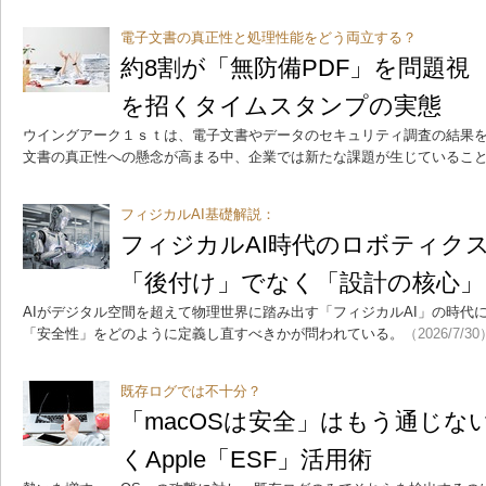
電子文書の真正性と処理性能をどう両立する？
約8割が「無防備PDF」を問題視
を招くタイムスタンプの実態
ウイングアーク１ｓｔは、電子文書やデータのセキュリティ調査の結果を
文書の真正性への懸念が高まる中、企業では新たな課題が生じているこ
フィジカルAI基礎解説：
フィジカルAI時代のロボティク
「後付け」でなく「設計の核心」
AIがデジタル空間を超えて物理世界に踏み出す「フィジカルAI」の時代
「安全性」をどのように定義し直すべきかが問われている。
（2026/7/30
既存ログでは不十分？
「macOSは安全」はもう通じな
くApple「ESF」活用術