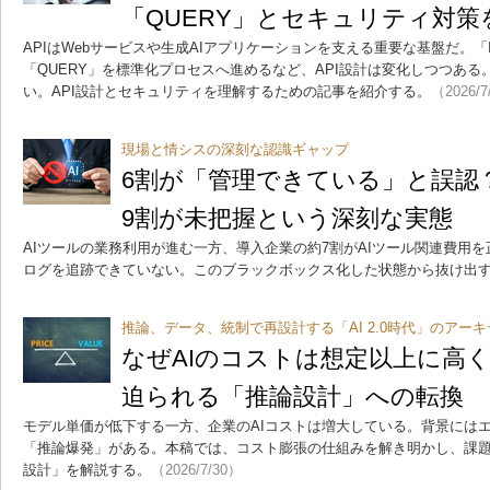
「QUERY」とセキュリティ対策
APIはWebサービスや生成AIアプリケーションを支える重要な基盤だ。「I
「QUERY」を標準化プロセスへ進めるなど、API設計は変化しつつあ
い。API設計とセキュリティを理解するための記事を紹介する。
（2026/7
現場と情シスの深刻な認識ギャップ
6割が「管理できている」と誤認
9割が未把握という深刻な実態
AIツールの業務利用が進む一方、導入企業の約7割がAIツール関連費用
ログを追跡できていない。このブラックボックス化した状態から抜け出
推論、データ、統制で再設計する「AI 2.0時代」のアー
なぜAIのコストは想定以上に高
迫られる「推論設計」への転換
モデル単価が低下する一方、企業のAIコストは増大している。背景にはエ
「推論爆発」がある。本稿では、コスト膨張の仕組みを解き明かし、課
設計」を解説する。
（2026/7/30）