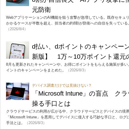
元防衛
WebアプリケーションのAI機能を狙う攻撃が急増している。既存セキュ
かかるケースが半数を超え、担当者の約8割が防衛への自信を失っている
（2026/8/4）
d払い、dポイントのキャンペーン
新版】 1万～10万ポイント還
8月も更新されたキャンペーンや、お得にポイントをもらえる施策が多い。
イントのキャンペーンをまとめた。
（2026/8/3）
デバイス調査だけでは見抜けない？
「Microsoft Intune」の盲
操る手口とは
クラウドサービスの利用が広がる中、クラウドサービスとデバイスの境
「Microsoft Intune」を悪用してデバイスに侵入する巧妙な手口と
手法とは。
（2026/8/3）