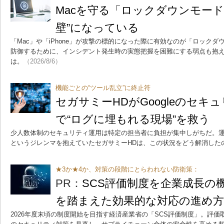
Macを守る「ロックダウンモード
壁”になっている
「Mac」や「iPhone」が攻撃の標的になった際に有効なのが「ロック
防御するために、インシデント発生時の実態把握を困難にする弱点も抱
は。
（2026/8/6）
機能ごとの“ツール乱立”に終止符
セガサミーHDがGoogleのセキ
で“ログに埋もれる現場”を救う
少人数体制のセキュリティ運用は特定の担当者に負担が集中しがちだ。
というジレンマを抱えていたセガサミーHDは、この状況をどう解消した
★3か★4か、対策の段階にとらわれない防衛策：
PR：
SCS評価制度を企業成長の
を踏まえた効果的な対応の進め
2026年度末頃の制度開始を目指す経済産業省の「SCS評価制度」。評