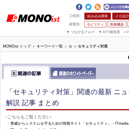
組み込み開発
メカ設計
モビリティ
医療機器
▼
つながるクルマ
▼
IoT×製造業
»
V
MONOist トップ
キーワード一覧
セ
セキュリティ対策
>
>
>
「セキュリティ対策」関連の最新 ニ
解説 記事 まとめ
-こちらもご覧ください-
・
脅威からシステムを守るための情報サイト「セキュリティ」 - ITmedi