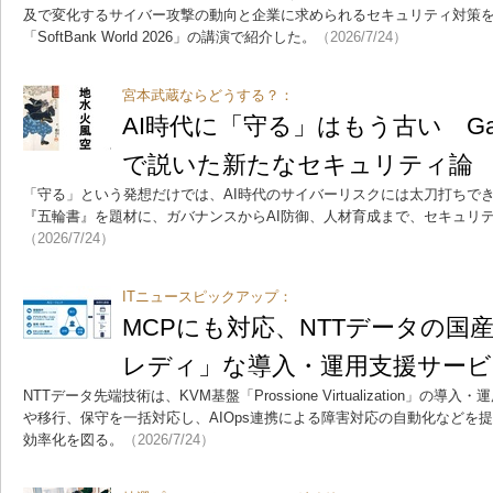
及で変化するサイバー攻撃の動向と企業に求められるセキュリティ対策
「SoftBank World 2026」の講演で紹介した。
（2026/7/24）
宮本武蔵ならどうする？：
AI時代に「守る」はもう古い Gar
で説いた新たなセキュリティ論
「守る」という発想だけでは、AI時代のサイバーリスクには太刀打ちできない
『五輪書』を題材に、ガバナンスからAI防御、人材育成まで、セキュリ
（2026/7/24）
ITニュースピックアップ：
MCPにも対応、NTTデータの国産
レディ」な導入・運用支援サービ
NTTデータ先端技術は、KVM基盤「Prossione Virtualization」
や移行、保守を一括対応し、AIOps連携による障害対応の自動化などを
効率化を図る。
（2026/7/24）